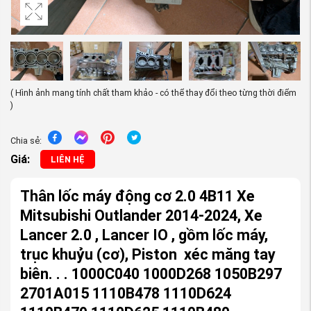
( Hình ảnh mang tính chất tham khảo - có thể thay đổi theo từng thời điểm
)
Chia sẻ:
Giá:
LIÊN HỆ
Thân lốc máy động cơ 2.0 4B11 Xe
Mitsubishi Outlander 2014-2024, Xe
Lancer 2.0 , Lancer IO , gồm lốc máy,
trục khuỷu (cơ), Piston xéc măng tay
biên. . . 1000C040 1000D268 1050B297
2701A015 1110B478 1110D624