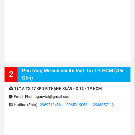
Việt
phân phối với giá bán lẻ cực kỳ ưu đãi. Để có giá
tốt nhất, quý khách hàng vui lòng
liên hệ qua hotline
0913.206.113 hoặc 0962.310.217
để được nhân viên
tư vấn.
Phụ tùng Mitsubishi An Việt Tại TP. HCM (Sài
2
Gòn)
13/1A TX 47 KP 3 P.THẠNH XUÂN - Q 12 - TP HCM
Email: Phutunganviet@gmail.com
Hotline (Zalo):
0969718488
-
0965319068
-
0938857112
(Thân lốc máy động cơ 2.0 4B11 Xe Mitsubishi
Outlander 2014-2024, Xe Lancer 2.0 , Lancer IO - Phụ