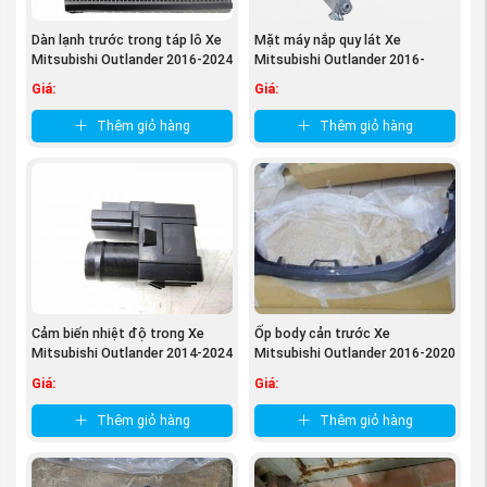
Dàn lạnh trước trong táp lô Xe
Mặt máy nắp quy lát Xe
Mitsubishi Outlander 2016-2024
Mitsubishi Outlander 2016-
...
2024,Xe ...
Giá:
Giá:
Thêm giỏ hàng
Thêm giỏ hàng
(Thân lốc máy động cơ 2.0 4B11 Xe Mitsubishi
Outlander 2014-2024, Xe Lancer 2.0 , Lancer IO - Phụ
tùng Mitsubishi An Việt)
3. Các dấu hiệu cho biết Thân lốc
Cảm biến nhiệt độ trong Xe
Ốp body cản trước Xe
máy động cơ 2.0 4B11 Xe
Mitsubishi Outlander 2014-2024
Mitsubishi Outlander 2016-2020
Mitsubishi Outlander 2014-2024,
MR513088
mz576616ex ...
Giá:
Giá:
Xe Lancer 2.0 , Lancer IO bị hỏng
Thêm giỏ hàng
Thêm giỏ hàng
Thủy kích
: Tay biên bị cong hoặc gãy làm vỡ lòng
xy-lanh hoặc thân lốc máy do xe đi vào vùng ngập