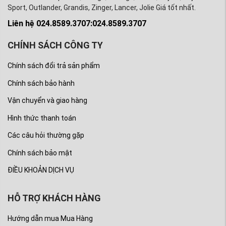
sắc sảo, rõ nét. không có nhựa thừa, không trầy xước.
Sport, Outlander, Grandis, Zinger, Lancer, Jolie Giá tốt nhất.
Đặc biệt, đến với Phụ tùng Mitsubishi An Việt, khách
Liên hệ 024.8589.3707:024.8589.3707
hàng sẽ được kiểm tra và cung cấp tất cả những thông
tin cam kết về chất lượng cũng như chính hãng của
CHÍNH SÁCH CÔNG TY
Thân lốc máy động cơ 2.0 4B11 Xe Mitsubishi
Chính sách đổi trả sản phẩm
Outlander 2014-2024, Xe Lancer 2.0 , Lancer IO
.
Chính sách bảo hành
Vận chuyển và giao hàng
Hình thức thanh toán
Các câu hỏi thường gặp
Chính sách bảo mật
ĐIỀU KHOẢN DỊCH VỤ
HỖ TRỢ KHÁCH HÀNG
Hướng dẫn mua Mua Hàng