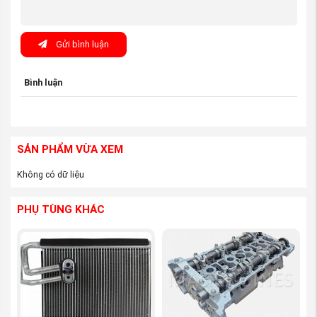
Buồng cháy
: Cung cấp 04 xy-lanh chuẩn xác làm
không gian cho Piston di chuyển, thực hiện các
Gửi bình luận
chu trình nạp, nén, nổ, xả.
Chuyển đổi năng lượng
: Trục khuỷu tích hợp giúp
Bình luận
chuyển đổi lực đẩy tịnh tiến của Piston thành mô-
men xoắn quay để dẫn động hệ thống truyền lực.
Hệ thống tuần hoàn
: Chứa các đường rãnh dẫn
nước làm mát và dầu bôi trơn để duy trì nhiệt độ
SẢN PHẨM VỪA XEM
vận hành ổn định cho động cơ.
Không có dữ liệu
Chịu tải và áp suất
: Được thiết kế để chịu đựng
áp suất cháy và lực quán tính cực lớn khi động cơ
PHỤ TÙNG KHÁC
hoạt động ở vòng tua cao.