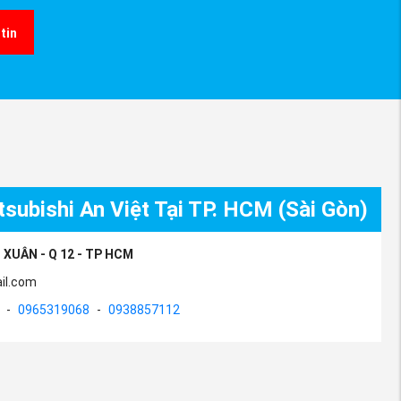
tin
subishi An Việt Tại TP. HCM (Sài Gòn)
 XUÂN - Q 12 - TP HCM
il.com
-
0965319068
-
0938857112