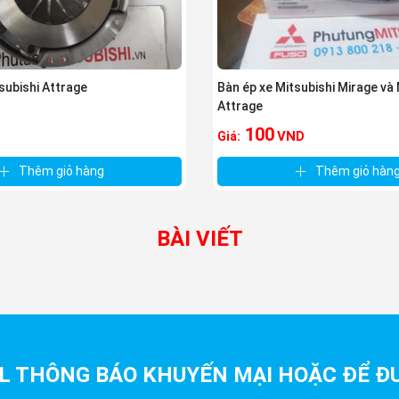
subishi Attrage
Bàn ép xe Mitsubishi Mirage và 
Attrage
100
VND
Giá:
Thêm giỏ hàng
Thêm giỏ hàn
BÀI VIẾT
L THÔNG BÁO KHUYẾN MẠI HOẶC ĐỂ ĐƯ