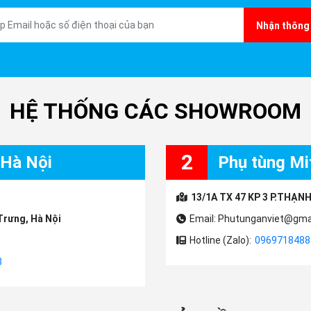
Nhận thông 
HỆ THỐNG CÁC SHOWROOM
2
 Hà Nội
Phụ tùng Mit
13/1A TX 47 KP 3 P.THẠNH
Trưng, Hà Nội
Email: Phutunganviet@gma
Hotline (Zalo):
0969718488
3