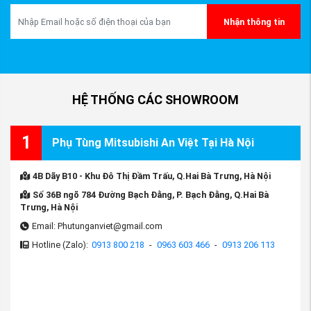
Nhận thông tin
HỆ THỐNG CÁC SHOWROOM
1
Phụ Tùng Mitsubishi An Việt Tại Hà Nội
4B Dãy B10 - Khu Đô Thị Đầm Trấu, Q.Hai Bà Trưng, Hà Nội
Số 36B ngõ 784 Đường Bạch Đằng, P. Bạch Đằng, Q.Hai Bà
Trưng, Hà Nội
Email: Phutunganviet@gmail.com
Hotline (Zalo):
0913 800 218
-
0963 603 466
-
0913 206 113