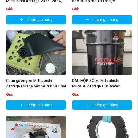
Mitsubishi Attrage 2022- 2024 , ...
cọc lái lắp mô tơ trợ lực ...
Giá:
Giá:
Thêm giỏ hàng
Thêm giỏ hàng
Chân gương xe Mitsubishi
DẦU HỘP SỐ xe Mitsubishi
Attrage Mirage bên vế trái và Phải
MIRAGE Attrage Outlander
Lh và ...
J4 Mz102652 ...
Giá:
Giá:
Thêm giỏ hàng
Thêm giỏ hàng