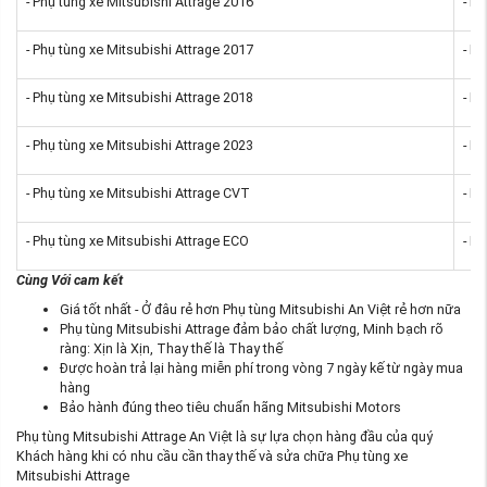
- Phụ tùng xe Mitsubishi Attrage 2016
- P
- Phụ tùng xe Mitsubishi Attrage 2017
- P
- Phụ tùng xe Mitsubishi Attrage 2018
- Ph
- Phụ tùng xe Mitsubishi Attrage 2023
- P
- Phụ tùng xe Mitsubishi Attrage CVT
- P
- Phụ tùng xe Mitsubishi Attrage ECO
- P
Cùng Với cam kết
Giá tốt nhất - Ở đâu rẻ hơn Phụ tùng Mitsubishi An Việt rẻ hơn nữa
Phụ tùng Mitsubishi Attrage đảm bảo chất lượng, Minh bạch rõ
ràng: Xịn là Xịn, Thay thế là Thay thế
Được hoàn trả lại hàng miễn phí trong vòng 7 ngày kế từ ngày mua
hàng
Bảo hành đúng theo tiêu chuẩn hãng Mitsubishi Motors
Phụ tùng Mitsubishi Attrage An Việt là sự lựa chọn hàng đầu của quý
Khách hàng khi có nhu cầu cần thay thế và sửa chữa Phụ tùng xe
Mitsubishi Attrage