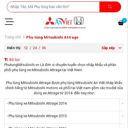
0
Trang chủ
Phụ tùng Mitsubishi Attrage
Hiển thị:
12
/
24
/
36
Sắp xếp
Bộ lọc
PhutungMitsubishi.vn Là đơn vị chuyên tuyển chọn nhập khẩu và phân
phối phụ tùng xe Mitsubishi Attrage tại Việt Nam.
Phụ tùng Mitsubishi Attrage được phụ tùng Mitsubishi An Việt nhập khẩu
chính hãng từ Mitsubishi motors và phối tại Việt nam gồm các model của
dòng xe Attrage từ 2014- đến nay như:
- Phụ tùng xe Mitsubishi Attrage 2014
- P
- Phụ tùng xe Mitsubishi Attrage 2015
- P