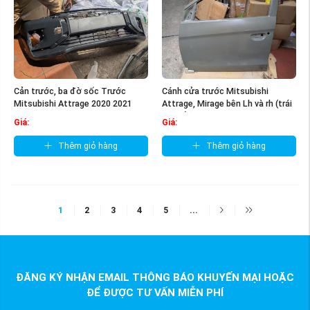
Cản trước, ba đờ sốc Trước
Cánh cửa trước Mitsubishi
Mitsubishi Attrage 2020 2021
Attrage, Mirage bên Lh và rh (trái
2022 2023 2024
và phải)
Giá:
Giá:
Thêm giỏ hàng
Thêm giỏ hàng
1
2
3
4
5
...
ĐĂNG KÝ NHẬN EMAIL THÔNG BÁO KHUYẾN MẠI HOẶC
ĐỂ ĐƯỢC TƯ VẤN MIỄN PHÍ