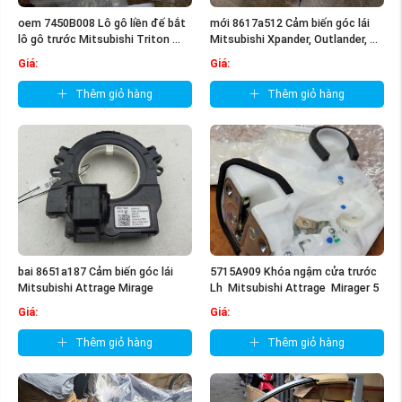
oem 7450B008 Lô gô liền đế bắt
mới 8617a512 Cảm biến góc lái
lô gô trước Mitsubishi Triton ...
Mitsubishi Xpander, Outlander, ...
Giá:
Giá:
Thêm giỏ hàng
Thêm giỏ hàng
bai 8651a187 Cảm biến góc lái
5715A909 Khóa ngậm cửa trước
Mitsubishi Attrage Mirage
Lh Mitsubishi Attrage Mirager 5
...
Giá:
Giá:
Thêm giỏ hàng
Thêm giỏ hàng