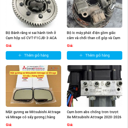
Bộ Bánh răng vi sai hành tinh ở
Bộ Ic máy phát điện gồm giắc
Cụm hộp số CVT-F1CJB-3-ACA
cắm và chổi than cổ góp và Cụm
Xe ...
Diot= ...
Giá:
Giá:
Thêm giỏ hàng
Thêm giỏ hàng
Mặt gương xe Mitsubishi Attrage
Cụm bơm abs chống trơn trượt
và Mirage có sấy gương | hàng
Xe Mitsubishi Attrage 2020-2026
DEKO
...
Giá:
Giá: