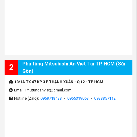
Phụ tùng Mitsubishi An Việt Tại TP. HCM (Sài
2
Gòn)
13/1A TX 47 KP 3 P.THẠNH XUÂN - Q 12 - TP HCM
Email: Phutunganviet@gmail.com
Hotline (Zalo):
0969718488
-
0965319068
-
0938857112