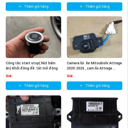
Thêm giỏ hàng
Thêm giỏ hàng
Công tắc start stop( Nút bấm
Camera lùi Xe Mitsubishi Attrage
ấn) Khởi động đề tắt mở động
2020-2026 , cam lùi Attrage ...
cơ Xe ...
Giá:
Giá:
Thêm giỏ hàng
Thêm giỏ hàng