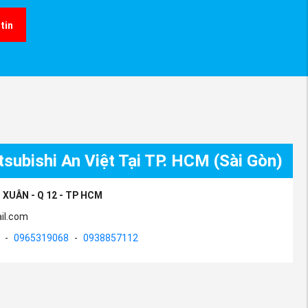
tin
subishi An Việt Tại TP. HCM (Sài Gòn)
 XUÂN - Q 12 - TP HCM
il.com
-
0965319068
-
0938857112