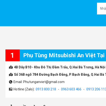
1
Phụ Tùng Mitsubishi An Việt Tại
4B Dãy B10 - Khu Đô Thị Đầm Trấu, Q.Hai Bà Trưng, Hà Nội
Số 36B ngõ 784 Đường Bạch Đằng, P. Bạch Đằng, Q.Hai Bà 
Email: Phutunganviet@gmail.com
Hotline (Zalo):
0913 800 218
-
0963 603 466
-
0913 206 11