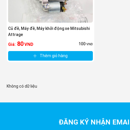
Củ đề, Máy đề, Máy khởi động xe Mitsubishi
Attrage
80
100
VND
Giá:
VND
Thêm giỏ hàng
Không có dữ liệu
ĐĂNG KÝ NHẬN EMAI