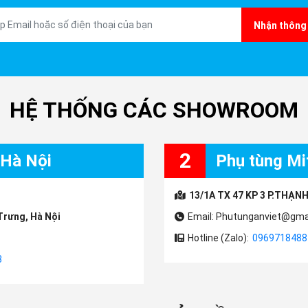
Nhận thông 
HỆ THỐNG CÁC SHOWROOM
2
 Hà Nội
Phụ tùng Mit
13/1A TX 47 KP 3 P.THẠNH
Trưng, Hà Nội
Email: Phutunganviet@gma
Hotline (Zalo):
0969718488
3