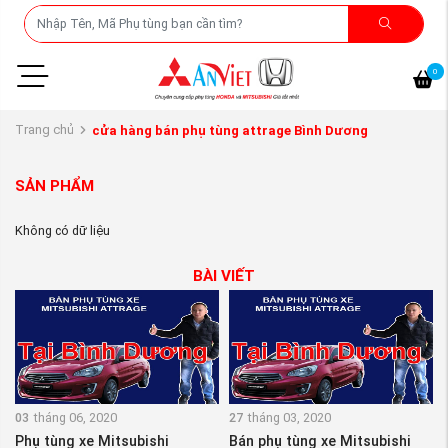
0
Trang chủ
cửa hàng bán phụ tùng attrage Bình Dương
SẢN PHẨM
Không có dữ liệu
BÀI VIẾT
03
tháng 06, 2020
27
tháng 03, 2020
Phụ tùng xe Mitsubishi
Bán phụ tùng xe Mitsubishi