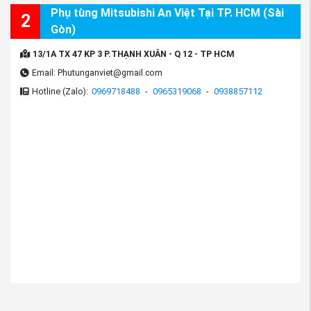
Phụ tùng Mitsubishi An Việt Tại TP. HCM (Sài
2
Gòn)
13/1A TX 47 KP 3 P.THẠNH XUÂN - Q 12 - TP HCM
Email: Phutunganviet@gmail.com
Hotline (Zalo):
0969718488
-
0965319068
-
0938857112