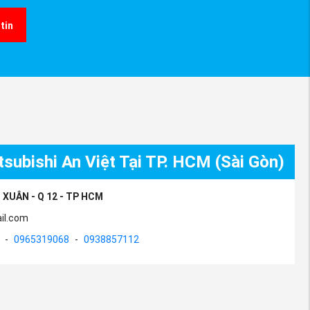
tin
subishi An Việt Tại TP. HCM (Sài Gòn)
 XUÂN - Q 12 - TP HCM
il.com
-
0965319068
-
0938857112