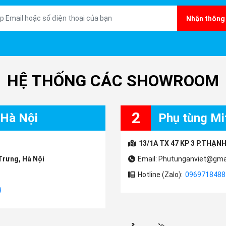
Nhận thông 
HỆ THỐNG CÁC SHOWROOM
2
 Hà Nội
Phụ tùng Mit
13/1A TX 47 KP 3 P.THẠNH
Trưng, Hà Nội
Email: Phutunganviet@gma
Hotline (Zalo):
0969718488
3