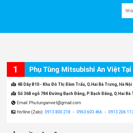
1
Phụ Tùng Mitsubishi An Việt Tại
4B Dãy B10 - Khu Đô Thị Đầm Trấu, Q.Hai Bà Trưng, Hà Nội
Số 36B ngõ 784 Đường Bạch Đằng, P. Bạch Đằng, Q.Hai Bà 
Email: Phutunganviet@gmail.com
Hotline (Zalo):
0913 800 218
-
0963 603 466
-
0913 206 11