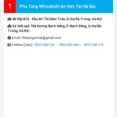
1
Phụ Tùng Mitsubishi An Việt Tại Hà Nội
4B Dãy B10 - Khu Đô Thị Đầm Trấu, Q.Hai Bà Trưng, Hà Nội
Số 36B ngõ 784 Đường Bạch Đằng, P. Bạch Đằng, Q.Hai Bà
Trưng, Hà Nội
Email: Phutunganviet@gmail.com
Hotline (Zalo):
0913 800 218
-
0963 603 466
-
0913 206 113