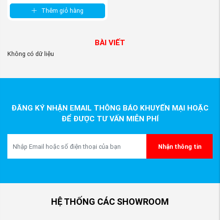
Thêm giỏ hàng
BÀI VIẾT
Không có dữ liệu
ĐĂNG KÝ NHẬN EMAIL THÔNG BÁO KHUYẾN MẠI HOẶC
ĐỂ ĐƯỢC TƯ VẤN MIỄN PHÍ
Nhận thông tin
HỆ THỐNG CÁC SHOWROOM