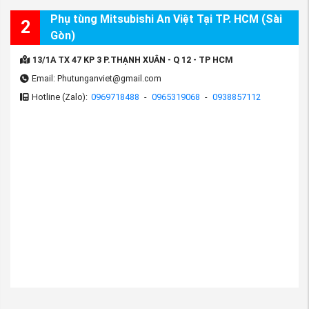
Phụ tùng Mitsubishi An Việt Tại TP. HCM (Sài
2
Gòn)
13/1A TX 47 KP 3 P.THẠNH XUÂN - Q 12 - TP HCM
Email: Phutunganviet@gmail.com
Hotline (Zalo):
0969718488
-
0965319068
-
0938857112