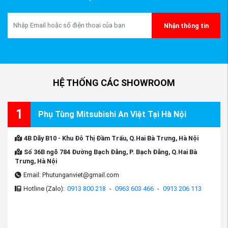
Nhận thông tin
HỆ THỐNG CÁC SHOWROOM
1
Phụ Tùng Mitsubishi An Việt Tại Hà Nội
4B Dãy B10 - Khu Đô Thị Đầm Trấu, Q.Hai Bà Trưng, Hà Nội
Số 36B ngõ 784 Đường Bạch Đằng, P. Bạch Đằng, Q.Hai Bà
Trưng, Hà Nội
Email: Phutunganviet@gmail.com
Hotline (Zalo):
0913 800 218
-
0963 603 466
-
0913 206 113