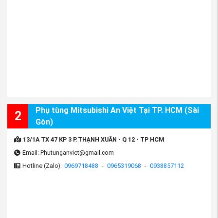
Phụ tùng Mitsubishi An Việt Tại TP. HCM (Sài
2
Gòn)
13/1A TX 47 KP 3 P.THẠNH XUÂN - Q 12 - TP HCM
Email: Phutunganviet@gmail.com
Hotline (Zalo):
0969718488
-
0965319068
-
0938857112