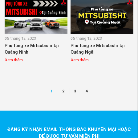
05
tháng 12, 2023
05
tháng 12, 2023
Phụ tùng xe Mitsubishi tại
Phụ tùng xe Mitsubishi tại
Quảng Ninh
Quảng Ngãi
Xem thêm
Xem thêm
1
2
3
4
ĐĂNG KÝ NHẬN EMAIL THÔNG BÁO KHUYẾN MẠI HOẶC
ĐỂ ĐƯỢC TƯ VẤN MIỄN PHÍ