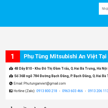
1
Phụ Tùng Mitsubishi An Việt Tại
4B Dãy B10 - Khu Đô Thị Đầm Trấu, Q.Hai Bà Trưng, Hà Nội
Số 36B ngõ 784 Đường Bạch Đằng, P. Bạch Đằng, Q.Hai Bà 
Email: Phutunganviet@gmail.com
Hotline (Zalo):
0913 800 218
-
0963 603 466
-
0913 206 11