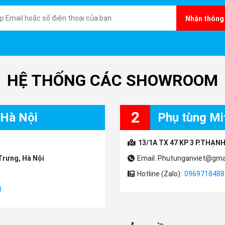
Nhận thông 
HỆ THỐNG CÁC SHOWROOM
2
 Hà Nội
Phụ tùng Mit
13/1A TX 47 KP 3 P.THẠNH
Trưng, Hà Nội
Email: Phutunganviet@gma
Hotline (Zalo):
0969718488
3