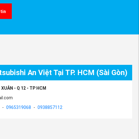
tin
subishi An Việt Tại TP. HCM (Sài Gòn)
 XUÂN - Q 12 - TP HCM
il.com
-
0965319068
-
0938857112