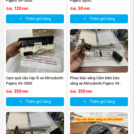
Pajero V6-3000
Pajero Sport
120
50
Giá:
Giá:
VND
VND
Thêm giỏ hàng
Thêm giỏ hàng
Cụm quả cầu táp lô xe Mitsubishi
Phao báo xăng Cảm biến báo
Pajero V6-3000
xăng xe Mitsubishi Pajero V6-
3000
250
250
Giá:
Giá:
VND
VND
Thêm giỏ hàng
Thêm giỏ hàng