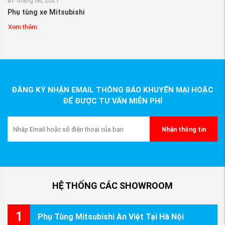
01
tháng 06, 2021
Phụ tùng xe Mitsubishi
Xem thêm
ĐĂNG KÝ NHẬN EMAIL THÔNG BÁO KHUYẾN MẠI HOẶC
ĐỂ ĐƯỢC TƯ VẤN MIỄN PHÍ
Nhận thông tin
HỆ THỐNG CÁC SHOWROOM
1
Phụ Tùng Mitsubishi An Việt Tại Hà Nội