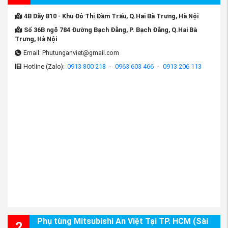
4B Dãy B10 - Khu Đô Thị Đầm Trấu, Q.Hai Bà Trưng, Hà Nội
Số 36B ngõ 784 Đường Bạch Đằng, P. Bạch Đằng, Q.Hai Bà
Trưng, Hà Nội
Email: Phutunganviet@gmail.com
Hotline (Zalo):
0913 800 218
-
0963 603 466
-
0913 206 113
Phụ tùng Mitsubishi An Việt Tại TP. HCM (Sài
2