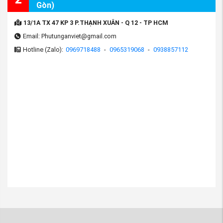
Gòn)
13/1A TX 47 KP 3 P.THẠNH XUÂN - Q 12 - TP HCM
Email: Phutunganviet@gmail.com
Hotline (Zalo):
0969718488
-
0965319068
-
0938857112