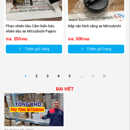
Phao nhiên liệu Cảm biến báo
Nắp vặn bình xăng xe Mitsubishi
nhiên liệu xe Mitsubishi Pajero
V6-3000
250
500
Giá:
Giá:
VND
VND
Thêm giỏ hàng
Thêm giỏ hàng
1
2
3
4
5
...
BÀI VIẾT