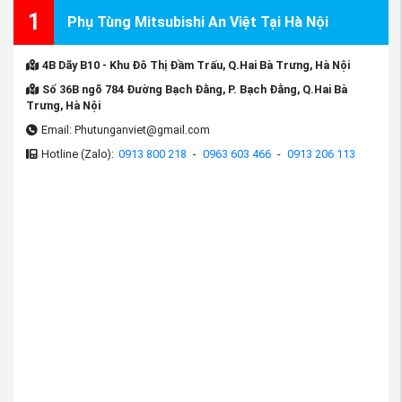
1
Phụ Tùng Mitsubishi An Việt Tại Hà Nội
4B Dãy B10 - Khu Đô Thị Đầm Trấu, Q.Hai Bà Trưng, Hà Nội
Số 36B ngõ 784 Đường Bạch Đằng, P. Bạch Đằng, Q.Hai Bà
Trưng, Hà Nội
Email: Phutunganviet@gmail.com
Hotline (Zalo):
0913 800 218
-
0963 603 466
-
0913 206 113