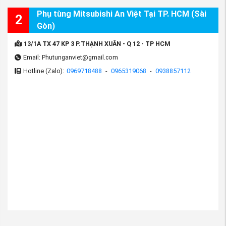
Phụ tùng Mitsubishi An Việt Tại TP. HCM (Sài
2
Gòn)
13/1A TX 47 KP 3 P.THẠNH XUÂN - Q 12 - TP HCM
Email: Phutunganviet@gmail.com
Hotline (Zalo):
0969718488
-
0965319068
-
0938857112