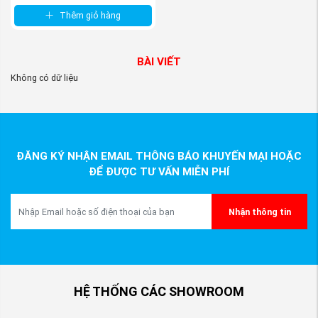
Thêm giỏ hàng
BÀI VIẾT
Không có dữ liệu
ĐĂNG KÝ NHẬN EMAIL THÔNG BÁO KHUYẾN MẠI HOẶC
ĐỂ ĐƯỢC TƯ VẤN MIỄN PHÍ
Nhận thông tin
HỆ THỐNG CÁC SHOWROOM