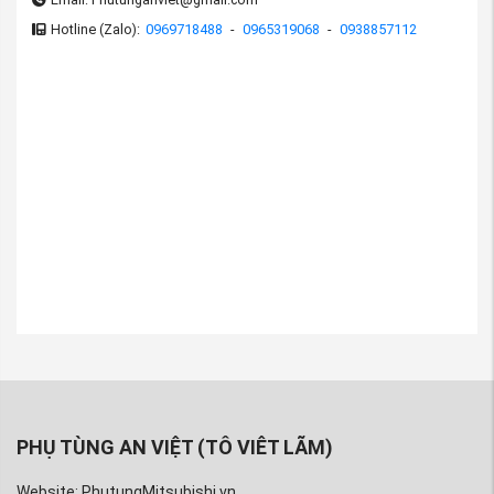
Hotline (Zalo):
0969718488
-
0965319068
-
0938857112
(Bơm trợ lực lái xe Mitsubishi Triton 2019-2022
PhutungMitsubishi.vn
)
nguồn
Cam
kết của phụ tùng Mitsubishi An Việt khi mua
Bơm trợ lực lái xe Mitsubishi Triton 2019-2022:
1-Mua phụ tùng Mitsubishi Triton 2019-2022 chính hãng
với giá tốt nhất
2-Đảm bảo đúng chuẩn về chất lượng, chủng loại hàng
hóa
3-Được tư vấn về tất cả các chủng loại phụ tùng xe
Mitsubishi Triton 2019-2022 , cách lựa chọn phụ tùng
xe Mitsubishi Triton 2019-2022 phù hợp đúng bệnh
PHỤ TÙNG AN VIỆT (TÔ VIÊT LÃM)
4-Tất cả các sản phẩm bán ra của phụ tùng xe
Mitsubishi Triton 2019-2022 tại An Việt đều được đổi
Website: PhutungMitsubishi.vn