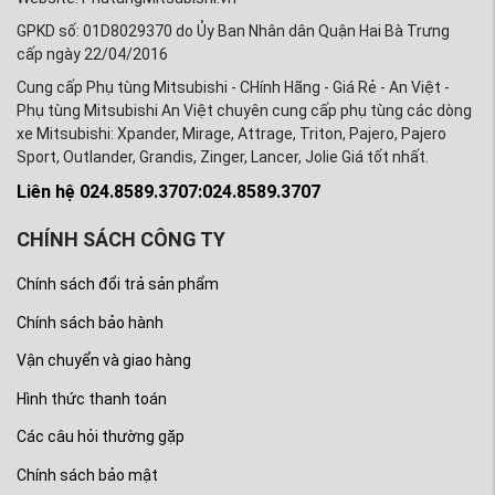
trả hoàn toàn Miễn phí trong 7 ngày. Và được bảo hành
GPKD số: 01D8029370 do Ủy Ban Nhân dân Quận Hai Bà Trưng
đúng theo tiêu chuẩn của hãng Mitsubishi Motors
cấp ngày 22/04/2016
=> Làm sao để quý khách hàng có xe mitsubishi Triton
Cung cấp Phụ tùng Mitsubishi - CHính Hãng - Giá Rẻ - An Việt -
lưu hành tốt trên đường mà chi phí sửa chữa bảo dưỡng
Phụ tùng Mitsubishi An Việt chuyên cung cấp phụ tùng các dòng
phụ tùng không quá đắt đỏ là phương châm hoạt động
xe Mitsubishi: Xpander, Mirage, Attrage, Triton, Pajero, Pajero
của Phụ tùng Mitsubishi An Việt.
Sport, Outlander, Grandis, Zinger, Lancer, Jolie Giá tốt nhất.
Liên hệ 024.8589.3707:024.8589.3707
*Mọi chi tiết xin liên hệ với Phụ tùng ô tô Mitsubishi
An Việt:
CHÍNH SÁCH CÔNG TY
►
Nhập khẩu và phân phối: Công ty Phụ tùng
Mitsubishi An Việt.
Chính sách đổi trả sản phẩm
►
Hotline (Zalo): 0963 603 466 - 0984 178 498 - 0913
Chính sách bảo hành
800 218
Vận chuyển và giao hàng
►
Fanpage:
https://www.facebook.com/PHUTUNGOTOMI
Hình thức thanh toán
►
Youtube
:
https://www.youtube.com/PhutungotoMitsubis
Các câu hỏi thường gặp
►
Website:
PhutungMitsubishi.vn
Chính sách bảo mật
Phụ tùng Mitsubishi An Việt chuyên cung cấp phụ