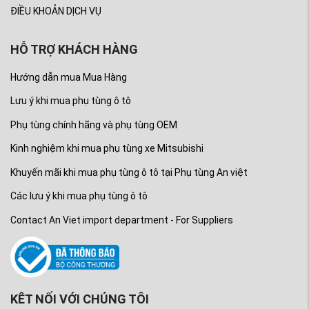
tùng chính hãng các dòng xe Mitsubishi:
ĐIỀU KHOẢN DỊCH VỤ
Phụ tùng xe Mitsubishi Mirage
HỖ TRỢ KHÁCH HÀNG
Phụ tùng xe Mitsubishi Attrage
Phụ tùng xe Mitsubishi Outlander
Hướng dẫn mua Mua Hàng
Phụ tùng xe Mitsubishi Xpander
Lưu ý khi mua phụ tùng ô tô
Phụ tùng xe Mitsubishi Pajero
Phụ tùng chính hãng và phụ tùng OEM
Phụ tùng xe Mitsubishi Pajero Sport
Kinh nghiệm khi mua phụ tùng xe Mitsubishi
Phụ tùng xe Mitsubishi Triton
Khuyến mãi khi mua phụ tùng ô tô tại Phụ tùng An việt
Phụ tùng xe Mitsubishi Lancer Gala
Các lưu ý khi mua phụ tùng ô tô
Thẻ bài viết:
Contact An Viet import department - For Suppliers
phu tung mitsubishi an viet
phụ kiện Mitsubishi
phụ kiện oto mitsubishilancer
phụ tùng xe Mitsubishi uy tín
Bơm trợ lực lái xe Mitsubishi Triton 2019-2022
KÊT NỐI VỚI CHÚNG TÔI