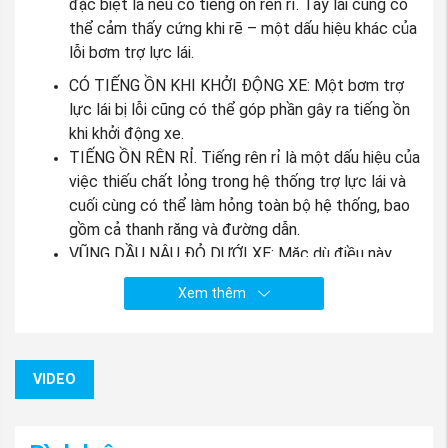
đặc biệt là nếu có tiếng ồn rên rỉ. Tay lái cũng có
thể cảm thấy cứng khi rẽ – một dấu hiệu khác của
lỗi bơm trợ lực lái.
CÓ TIẾNG ỒN KHI KHỞI ĐỘNG XE: Một bơm trợ
lực lái bị lỗi cũng có thể góp phần gây ra tiếng ồn
khi khởi động xe.
TIẾNG ỒN RÊN RỈ. Tiếng rên rỉ là một dấu hiệu của
việc thiếu chất lỏng trong hệ thống trợ lực lái và
cuối cùng có thể làm hỏng toàn bộ hệ thống, bao
gồm cả thanh răng và đường dẫn.
VŨNG DẦU NÂU ĐỎ DƯỚI XE: Mặc dù điều này
cũng có thể là từ các đường dẫn, ống mềm và
Xem thêm
các bánh răng lái khác, bơm trợ lực lái có thể bị rò
rỉ từ vết nứt trong vỏ bơm hoặc bể chứa. Một
vũng nước màu đỏ hoặc nâu đỏ bên dưới xe của
bạn hướng về phía bơm trợ lực lái
VIDEO
Bơm trợ lực lái xe
Mitsubishi Triton 2019-2022
được
nhập khẩu chĩnh hãng tại Mitsubishi Motors nên anh em