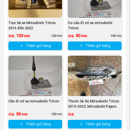
Cách phân biệt được Bơm trợ lực lái xe Mitsubishi
Triton 2019-2022 hàng chính hãng và hàng nhái:
Trục lái xe Mitsubishi Triton
Cơ cấu đi số xe mitsubishi
Tem nhãn: Theo đúng tiêu chuẩn hãng
2016 đến 2022
Triton
Bao bì: sản phẩm được đựng trong hộp theo tiêu
100
80
120
100
Giá:
Giá:
VND
VND
VND
VND
chuẩn của Mitsubishio. Motors
Thêm giỏ hàng
Thêm giỏ hàng
Đường nét sản phẩm sắc sảo, rõ nét, không trầy
xước.
Cần đi số xe mitsubishi Triton
Thước lái Xe Mitsubishi Triton
2015-2023, Mitsubishi Pajero
Sport ...
80
100
Giá:
Giá:
VND
VND
Thêm giỏ hàng
Thêm giỏ hàng