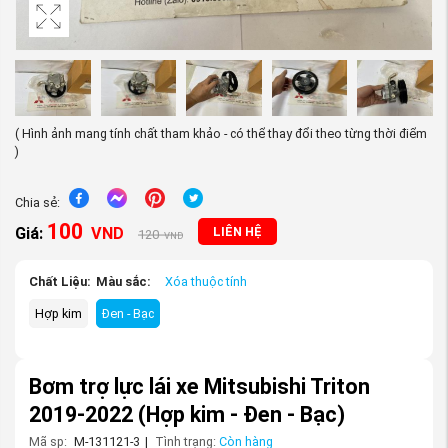
( Hình ảnh mang tính chất tham khảo - có thể thay đổi theo từng thời điểm
)
Chia sẻ:
100
Giá:
VND
LIÊN HỆ
120
VND
Chất Liệu:
Màu sắc:
Xóa thuộc tính
Hợp kim
Đen - Bạc
Bơm trợ lực lái xe Mitsubishi Triton
2019-2022
(Hợp kim - Đen - Bạc)
Mã sp:
M-131121-3
|
Tình trạng:
Còn hàng