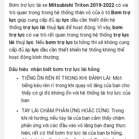
Bơm trợ lực lái xe
Mitsubishi Triton 2019-2022
có vai
trò quan trọng trong hệ thống thân vỏ của ô tô.
Bơm trợ
lực
giúp cung cấp đủ áp
lực
dầu cần thiết đến hệ
thống
trợ lực lái
thuỷ
lực
để hoạt động. Vì vậy,
bơm
trợ lực
có vai trò rất quan trọng trong hệ thống
trợ lực
lái
thuỷ
lực
. Nếu
bơm trợ lực
bị hỏng thì sẽ không cung
cấp đủ áp
lực
dầu cần thiết khiến hệ thống không thể
hoạt động bình thường.
Dấu hiệu nhận biết bơm trợ lực lái hỏng
TIẾNG ỒN RÊN RỈ TRONG KHI ĐÁNH LÁI: Một
tiếng kêu rên rỉ trong khi quay vô lăng của bạn cho
thấy có gì đó không ổn với hệ thống lái trợ lực của
bạn.
TAY LÁI CHẬM PHẢN ỨNG HOẶC CỨNG: Trong
khi rẽ hướng, nếu tay lái của bạn cảm thấy chậm
phản ứng với các đầu vào vô lăng bạn đang thực
hiện, rất có thể bơm trợ lực lái của bạn bị hỏng,