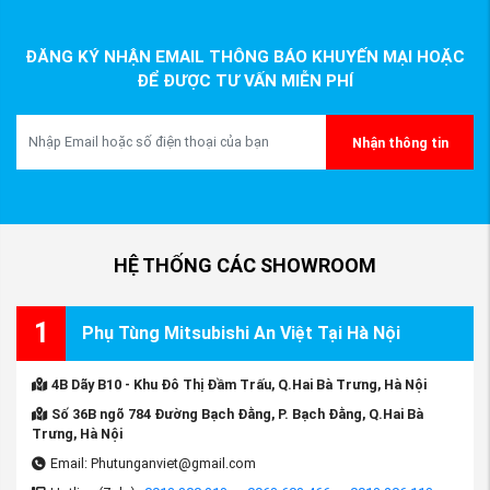
ĐĂNG KÝ NHẬN EMAIL THÔNG BÁO KHUYẾN MẠI HOẶC
ĐỂ ĐƯỢC TƯ VẤN MIỄN PHÍ
Nhận thông tin
HỆ THỐNG CÁC SHOWROOM
1
Phụ Tùng Mitsubishi An Việt Tại Hà Nội
4B Dãy B10 - Khu Đô Thị Đầm Trấu, Q.Hai Bà Trưng, Hà Nội
Số 36B ngõ 784 Đường Bạch Đằng, P. Bạch Đằng, Q.Hai Bà
Trưng, Hà Nội
Email: Phutunganviet@gmail.com