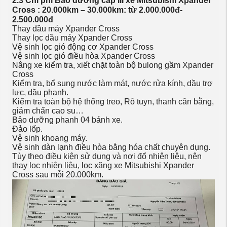
2.3 Chi phí Bảo dưỡng cấp III xe Mitsubishi Xpander
Cross : 20.000km – 30.000km: từ 2.000.000đ-
2.500.000đ
Thay dầu máy Xpander Cross
Thay lọc dầu máy Xpander Cross
Vệ sinh lọc gió động cơ Xpander Cross
Vệ sinh lọc gió điều hòa Xpander Cross
Nâng xe kiểm tra, xiết chặt toàn bộ bulong gầm Xpander
Cross
Kiểm tra, bổ sung nước làm mát, nước rửa kính, dầu trợ
lực, dầu phanh.
Kiểm tra toàn bộ hệ thống treo, Rô tuyn, thanh cân bằng,
giảm chấn cao su…
Bảo dưỡng phanh 04 bánh xe.
Đảo lốp.
Vệ sinh khoang máy.
Vệ sinh dàn lạnh điều hòa bằng hóa chất chuyên dụng.
Tùy theo điều kiện sử dụng và nơi đổ nhiên liệu, nên
thay lọc nhiên liệu, lọc xăng xe Mitsubishi Xpander
Cross sau mỗi 20.000km.