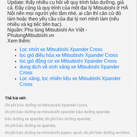
Update: thấy nhiều cụ hỏi về quy trình bảo dưỡng, giá
cả. Đây cũng là quy trình của một đại lý Mitsubishi ở HÀ
Nội nên mọi người yên tâm nhé, ai cần thì căn cứ đó
làm hoặc theo yêu cầu của đại lý nơi mình làm (nếu
nhiều và kg tiếc tiền bạc).
Nguần: Phụ tùng Mitsubishi An Việt -
PhutungMitsubishi.vn
Xem thêm:
Lọc nhớt xe Mitsubishi Xpander Cross
lọc gió điều hòa xe Mitsubishi Xpander Cross
lọc gió động cơ xe Mitsubishi Xpander Cross
dung dịch vệ sinh xăng xe Mitsubishi Xpander
Cross
Lọc xăng, lọc nhiên liệu xe Mitsubishi Xpander
Cross
Thẻ bài viết:
Chi phí bảo dưỡng xe Mitsubishi Xpander Cross,
chi phí bảo dưỡng xe mitsubishi xpander,
bảo dưỡng xpander,
bảo dưỡng xe xpander,
chi phí bảo dưỡng xpander,
chi phí bảo dưỡng xe xpander,
chi phí bảo dưỡng xe mitsubishi pajero sport,
chi phí bảo dưỡng xe triton,