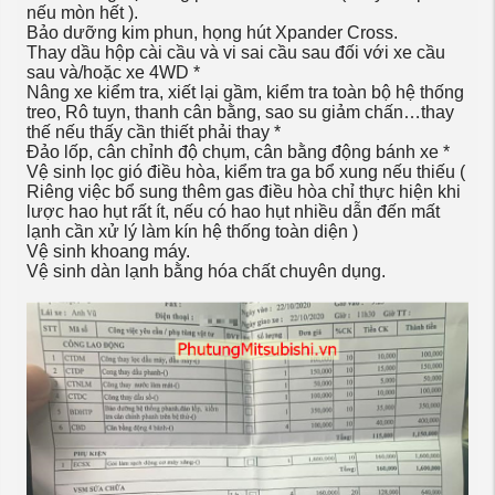
nếu mòn hết ).
Bảo dưỡng kim phun, họng hút Xpander Cross.
Thay dầu hộp cài cầu và vi sai cầu sau đối với xe cầu
sau và/hoặc xe 4WD *
Nâng xe kiểm tra, xiết lại gầm, kiểm tra toàn bộ hệ thống
treo, Rô tuyn, thanh cân bằng, sao su giảm chấn…thay
thế nếu thấy cần thiết phải thay *
Đảo lốp, cân chỉnh độ chụm, cân bằng động bánh xe *
Vệ sinh lọc gió điều hòa, kiểm tra ga bổ xung nếu thiếu (
Riêng việc bổ sung thêm gas điều hòa chỉ thực hiện khi
lược hao hụt rất ít, nếu có hao hụt nhiều dẫn đến mất
lạnh cần xử lý làm kín hệ thống toàn diện )
Vệ sinh khoang máy.
Vệ sinh dàn lạnh bằng hóa chất chuyên dụng.