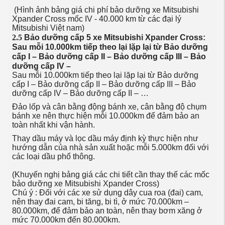
(Hình ảnh bảng giá chi phí bảo dưỡng xe Mitsubishi
Xpander Cross mốc IV - 40.000 km từ các đại lý
Mitsubishi Việt nam)
2.5
Bảo dưỡng cấp 5 xe Mitsubishi Xpander Cross:
Sau mỗi 10.000km tiếp theo lại lặp lại từ Bảo dưỡng
cấp I – Bảo dưỡng cấp II – Bảo dưỡng cấp III – Bảo
dưỡng cấp IV –
Sau mỗi 10.000km tiếp theo lại lặp lại từ Bảo dưỡng
cấp I – Bảo dưỡng cấp II – Bảo dưỡng cấp III – Bảo
dưỡng cấp IV – Bảo dưỡng cấp II – …
Đảo lốp và cân bằng động bánh xe, cân bằng độ chụm
bánh xe nên thực hiện mỗi 10.000km để đảm bảo an
toàn nhất khi vận hành.
Thay dầu máy và lọc dầu máy định kỳ thực hiện như
hướng dẫn của nhà sản xuất hoặc mỗi 5.000km đối với
các loại dầu phổ thông.
(Khuyến nghị bảng giá các chi tiết cần thay thế các mốc
bảo dưỡng xe Mitsubishi Xpander Cross)
Chú ý : Đối với các xe sử dụng dây cua roa (đai) cam,
nên thay đai cam, bi tăng, bi tì, ở mức 70.000km –
80.000km, để đảm bảo an toàn, nên thay bơm xăng ở
mức 70.000km đến 80.000km.