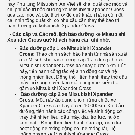
nay Phụ tùng Mitsubishi An Việt sẽ khái quát các mốc và
chi phí bảo trì bảo dưỡng xe Mitsubishi Xpander Cross
qua các mốc và các thời kỳ để quý khách hàng có một
cái nhìn tổng quát khi có nhu cầu cần thay thể bảo trì
bảo dưỡng xe Mitsubishi Xpander Cross.
I - Các cấp và Các mố, lịch bảo dưỡng xe Mitsubishi
Xpander Cross quý khách hàng cần ghi nhớ:
Bảo dưỡng cấp 1 xe Mitsubishi Xpander
Cross:
Theo chính sách bảo hành từ nhà sản xuất
ô tô Mitsubishi, bảo dưỡng cấp 1 áp dụng cho xe
Mitsubishi Xpander Cross đã chạy được 5km. Lúc
này, tiến hành công tác vệ sinh động cơ và hệ
thống nhiên liệu. Đồng thời, tiến hành thay thế dầu
máy, bổ sung nước làm mát cũng như kiểm tra
gầm xe Mitsubishi Xpander Cross.
Bảo dưỡng cấp 2 xe Mitsubishi Xpander
Cross:
Mốc này áp dụng cho những chiếc xe
Xpander Cross đã chạy được 10.000km. Khi bảo
dưỡng, tiến hành các công việc vệ sinh động cơ,
thay thế nhiên liệu, dầu máy, dầu trợ lực, nước
làm mát... Đồng thời, tiến hành đảo lốp, kiểm tra
hoạt động hệ thống động cơ, hệ thống lái, Hệ
thống phanh xe Mitsubishi Xpander Cross