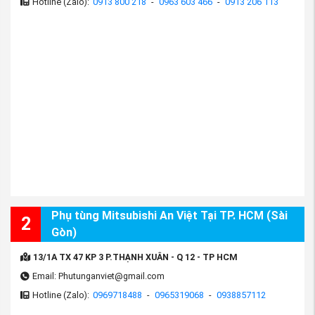
Hotline (Zalo):
0913 800 218
-
0963 603 466
-
0913 206 113
Phụ tùng Mitsubishi An Việt Tại TP. HCM (Sài
2
Gòn)
13/1A TX 47 KP 3 P.THẠNH XUÂN - Q 12 - TP HCM
Email: Phutunganviet@gmail.com
Hotline (Zalo):
0969718488
-
0965319068
-
0938857112