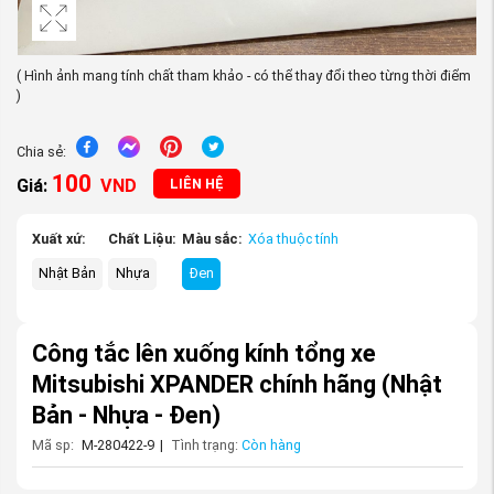
( Hình ảnh mang tính chất tham khảo - có thể thay đổi theo từng thời điểm
)
Chia sẻ:
100
Giá:
VND
LIÊN HỆ
Xuất xứ:
Chất Liệu:
Màu sắc:
Xóa thuộc tính
Nhật Bản
Nhựa
Đen
Công tắc lên xuống kính tổng xe
Mitsubishi XPANDER chính hãng
(Nhật
Bản - Nhựa - Đen)
Mã sp:
M-280422-9
|
Tình trạng:
Còn hàng