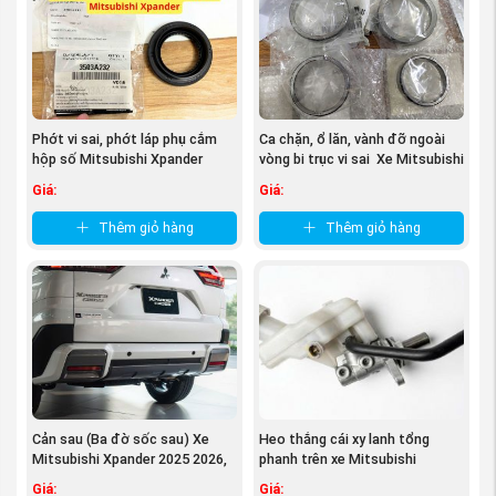
(Công tắc lên xuống kính tổng xe Mitsubishi XPANDER
nguồn
PhutungMitsubishi.vn
)
Một số lưu ý khi chọn mua Công tắc lên xuống kính
tổng xe Mitsubishi XPANDER hàng
CHÍNH HÃNG
:
Phớt vi sai, phớt láp phụ cắm
Ca chặn, ổ lăn, vành đỡ ngoài
hộp số Mitsubishi Xpander
vòng bi trục vi sai Xe Mitsubishi
Tem nhãn: Theo đúng tiêu chuẩn Mitsubishi
3503A232
...
Giá:
Giá:
Bao bì: sản phẩm được đựng trong bầu theo tiêu
chuẩn của Mitsubishi morto.
Thêm giỏ hàng
Thêm giỏ hàng
Đường nét sản phẩm sắc sảo, rõ nét. không có
nhựa thừa, không trầy xước.
Cản sau (Ba đờ sốc sau) Xe
Heo thắng cái xy lanh tổng
Mitsubishi Xpander 2025 2026,
phanh trên xe Mitsubishi
Xpander ...
Xpander ...
Giá:
Giá: