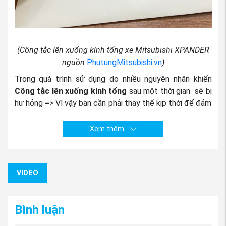
(Công tắc lên xuống kính tổng xe Mitsubishi XPANDER
nguồn
PhutungMitsubishi.vn
)
Trong quá trình sử dụng do nhiều nguyên nhân khiến
Công tắc lên xuống kính tổng
sau một thời gian sẽ bị
hư hỏng => Vì vậy bạn cần phải thay thế kịp thời để đảm
bảo an toàn cho bản thân .Vậy
câu hỏi đặt ra là:
Xem thêm
Mua Công tắc lên xuống kính tổng xe Mitsubishi
XPANDER ở
đâu? Giá Công tắc lên xuống kính tổng
xe Mitsubishi XPANDER có đắt không?
VIDEO
Bạn lo lắng khi chưa biết tìm mua Công tắc lên xuống
kính tổng xe Mitsubishi XPANDER ở đâu? mua phụ tùng
xe Mitsubishi XPANDER ở đâu?, sợ mua phải hàng nhái,
Bình luận
hàng kém chất lượng, hay sản phẩm mà bạn nhận được