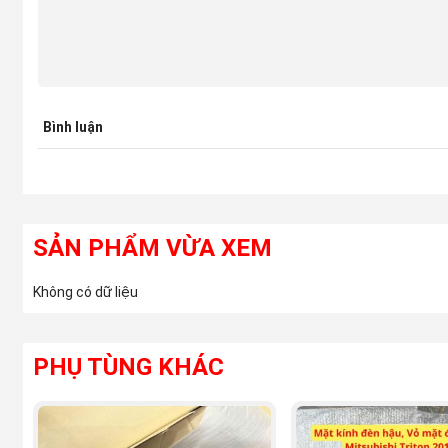
Bình luận
SẢN PHẨM VỪA XEM
Không có dữ liệu
PHỤ TÙNG KHÁC
(Đèn hậu, Đèn lái sau xe Mitsu
3. Cấu tạo chung của Đèn hậu, Đèn l
Tùy đời xe và phiên bản, cấu tạo đèn hậu Triton có khác n