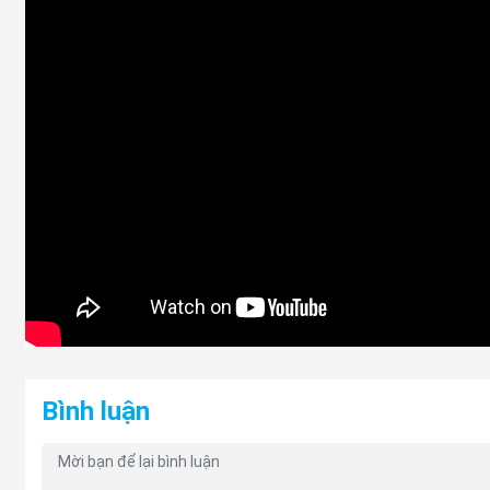
2019–2024
LED
8330B214, 8330B213
Đè
Đè
Halogen
26555A020P, 26550A020P
20
2025-2027
Đè
LED
26555A000P, 26550A000P
20
(Bảng Tổng hợp chi tiết giá các mẫu Đèn hậu, Đèn
Bình luận