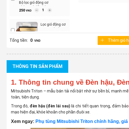
LED
Bộ lọc gió động cơ
và lọc gió điều hòa
250
VND
xe ...
Lọc gió động cơ
xe Mitsubishi
Triton 2018-2025
Tổng tiền:
0
Thêm giỏ 
VND
THÔNG TIN SẢN PHẨM
1. Thông tin chung về Đèn hậu, Đèn 
Mitsubishi Triton – mẫu bán tải nổi bật nhờ sự bền bỉ, mạnh mẽ
toàn, tiện dụng.
Trong đó,
đèn hậu (đèn lái sau)
là chi tiết quan trọng, đảm bảo
mạo hiện đại, khỏe khoắn cho phần đuôi xe.
Xem ngay:
Phụ tùng Mitsubishi Triton chính hãng, giá 