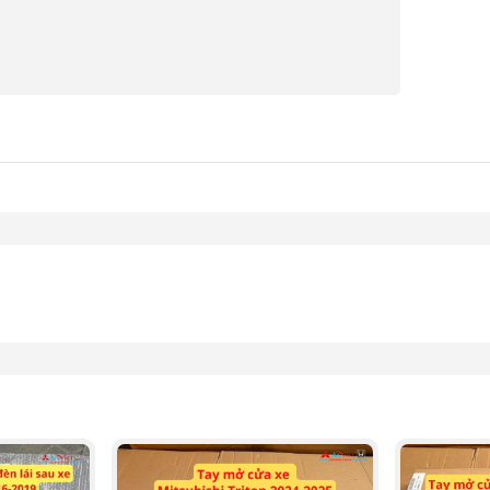
bishi Triton, nguồn Phụ tùng Mitsubishi An Việt)
ái sau xe Mitsubishi Triton
hau, nhưng cơ bản gồm các bộ phận sau: