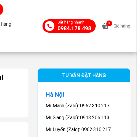
Đặt hàng nhanh
 hàng
0
Giỏ hàng
0984.178.498
TƯ VẤN ĐẶT HÀNG
i
Hà Nội
Mr Mạnh (Zalo): 0962.310.217
Mr Giang (Zalo): 0913.206.113
Mr Luyến (Zalo): 0962.310.217