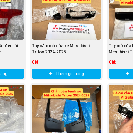
ớp chống tia UV, chống ố vàng.
ỉ nhưng hiệu suất vừa phải.
ng, tuổi thọ cao, tiết kiệm điện.
ặt đèn lái
Tay nắm mở cửa xe Mitsubishi
Tay mở cửa 
ều, tăng khả năng nhận diện từ xa.
 ...
Triton 2024-2025
Mitsubishi 
Giá:
Giá:
hàng
Thêm giỏ hàng
 dễ tháo lắp thay thế.
ít IP65 – IP67, chống nước, chống bụi.