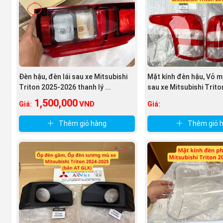
Vỏ đèn (Lens):
Nhựa Polycarbonate trong suốt, phủ l
Nguồn sáng:
Halogen: bóng dây tóc cho ánh sáng vàng, bền b
LED: chip LED hiện đại, ánh sáng đỏ – trắng rõ rà
Đèn hậu, đèn lái sau xe Mitsubishi
Mặt kính đèn hậu, Vỏ m
Khoang phản xạ / thấu kính phụ:
Giúp ánh sáng tán đ
Triton 2025-2026 thanh lý ...
sau xe Mitsubishi Triton
Đèn tín hiệu tích hợp:
1,500,000
VND
Giá:
Giá:
Đèn phanh (Stop lamp).
Thêm giỏ hàng
Thêm giỏ 
Đèn xi-nhan (Turn signal).
Đèn lùi (Reverse lamp).
Đèn định vị sau (Tail lamp).
Chân giắc điện & ngàm cố định:
Thiết kế chắc chắn,
Gioăng cao su & keo chống nước:
Đạt chuẩn kín kh