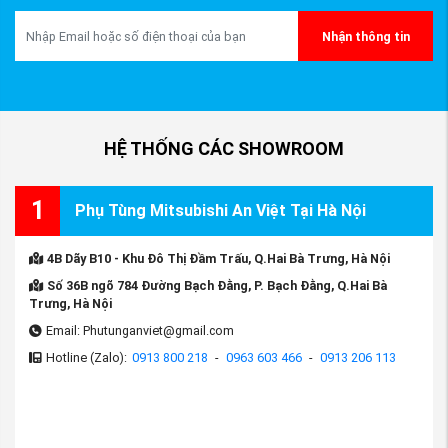
Nhận thông tin
HỆ THỐNG CÁC SHOWROOM
1
Phụ Tùng Mitsubishi An Việt Tại Hà Nội
4B Dãy B10 - Khu Đô Thị Đầm Trấu, Q.Hai Bà Trưng, Hà Nội
Số 36B ngõ 784 Đường Bạch Đằng, P. Bạch Đằng, Q.Hai Bà
Trưng, Hà Nội
Email: Phutunganviet@gmail.com
Hotline (Zalo):
0913 800 218
-
0963 603 466
-
0913 206 113