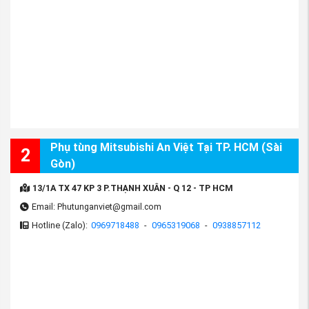
Phụ tùng Mitsubishi An Việt Tại TP. HCM (Sài
2
Gòn)
13/1A TX 47 KP 3 P.THẠNH XUÂN - Q 12 - TP HCM
Email: Phutunganviet@gmail.com
Hotline (Zalo):
0969718488
-
0965319068
-
0938857112