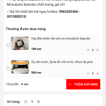
Mitsubishi Xpander chất lượng, giá tốt
✅Giá tốt nhất liên hệ ngay hotline:
0963603466 -
0913800218
.
Thường được mua cùng
Hộp điều khiển đèn pha xe mitsubishi Xpander
180
VND
Ốp cản trước, ốp ba đờ sốc trước, Nhựa ốp giữa ...
500
VND
Tổng tiền:
0
THÊM GIỎ HÀNG
VND
Cản Trước xe Mitsubishi Xpander 2022-2023
500
VND
Số lượng :