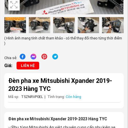
( Hình ảnh mang tính chất tham khảo - có thể thay đổi theo từng thời điểm
)
Chia sẻ:
Giá:
LIÊN HỆ
Đèn pha xe Mitsubishi Xpander 2019-
2023 Hàng TYC
Mã sp:
T5ZNRVP0EL
|
Tình trạng:
Còn hàng
Đèn pha xe Mitsubishi Xpander 2019-2023 Hàng TYC
✅Phụ tùng Mitsubishi An việt chuyên cung cấp phụ kiện xe