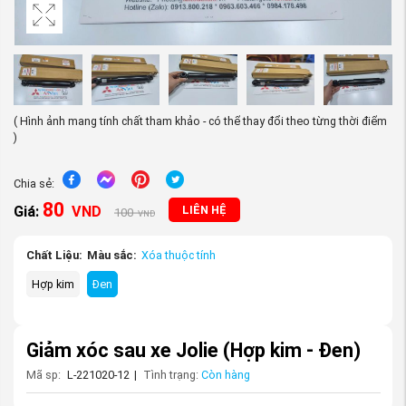
( Hình ảnh mang tính chất tham khảo - có thể thay đổi theo từng thời điểm
)
Chia sẻ:
80
Giá:
VND
LIÊN HỆ
100
VND
Chất Liệu:
Màu sắc:
Xóa thuộc tính
Hợp kim
Đen
Giảm xóc sau xe Jolie
(Hợp kim - Đen)
Mã sp:
L-221020-12
|
Tình trạng:
Còn hàng