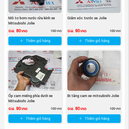
chất lượng, giá cả, dịch vụ và bảo hành một cách
chu đáo nhất.
Tất cả các sản phẩm bán ra của
phụ tùng
Mô tơ bơm nước rửa kính xe
Giảm xóc trước xe Jolie
xe Mitsubishi Jolie tại An Việt đều được đổi
Mitsubishi Jolie
trả hoàn toàn Miễn phí trong 7 ngày. Và được
80
80
100
100
Giá:
Giá:
VND
VND
VND
VND
bảo hành đúng theo tiêu chuẩn của hãng
Thêm giỏ hàng
Thêm giỏ hàng
Mitsubishi Motors
Ốp cam miếng phía dưới xe
Bi tăng cam xe mitsubishi Jolie
Mitsubishi Jolie
80
80
100
100
Giá:
Giá:
VND
VND
VND
VND
Thêm giỏ hàng
Thêm giỏ hàng