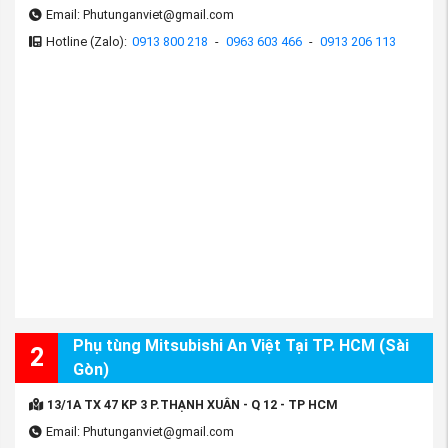
Email: Phutunganviet@gmail.com
Hotline (Zalo):
0913 800 218
-
0963 603 466
-
0913 206 113
Phụ tùng Mitsubishi An Việt Tại TP. HCM (Sài
2
Gòn)
13/1A TX 47 KP 3 P.THẠNH XUÂN - Q 12 - TP HCM
Email: Phutunganviet@gmail.com