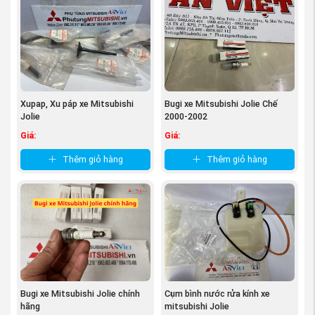
ý khi chọn mua phụ tùng Mitsubishi:
Tem nhãn: Theo đúng tiêu chuẩn
Mitsubishi
Bao bì: sản phẩm được đựng trong hộp theo tiêu chuẩn
của Mitsubishi morto.
Đường nét sản phẩm sắc sảo, rõ nét. không có nhựa
Xupap, Xu páp xe Mitsubishi
Bugi xe Mitsubishi Jolie Chế
thừa, không trầy xước.
Jolie
2000-2002
Giá:
Giá:
Thêm giỏ hàng
Thêm giỏ hàng
Bugi xe Mitsubishi Jolie chính
Cụm bình nước rửa kính xe
(Giảm xóc sau xe Jolie - nguồn
PhutungMitsubishi.vn
)
hãng
mitsubishi Jolie