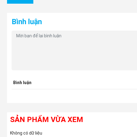
Bình luận
(Gương chiếu hậu xe mitsubishi Jolie - nguồn phutungmitsubishi.vn
Trong quá trình xe chúng ta lưu thông trên đường, sẽ không thể t
Mua Gương chiếu hậu xe mitsubishi Jolie ở
đâu?
Giá Gương chiếu hậu xe mitsubishi Jolie là bao nhiêu?
Bạn lo lắng khi chưa biết tìm Gương chiếu hậu ở đâu? mua phụ t
mà bạn nhận được không xứng đáng mà túi tiền bạn bỏ ra. Thì đó
Bình luận
SẢN PHẨM VỪA XEM
Không có dữ liệu