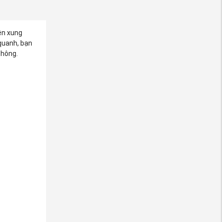
ện xung
quanh, bạn
thông.