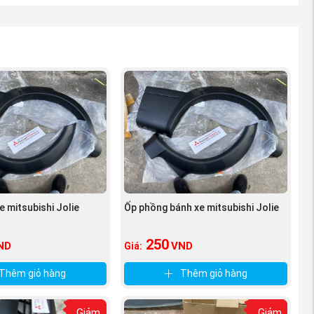
e mitsubishi Jolie
Ốp phồng bánh xe mitsubishi Jolie
250
ND
VND
Giá:
Thêm giỏ hàng
Thêm giỏ hàng
đầu, và với
Giảm
Giảm