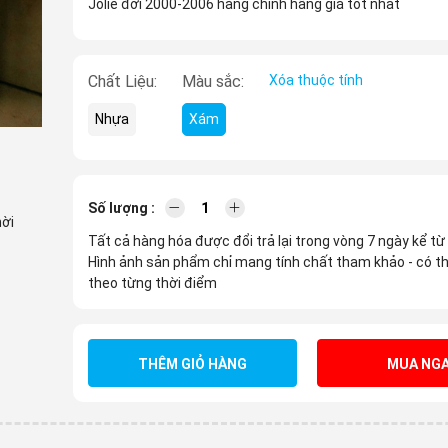
Jolie đời 2000-2006 hàng chính hãng giá tốt nhất
Chất Liệu:
Màu sắc:
Xóa thuộc tính
Nhựa
Xám
Số lượng :
hời
Tất cả hàng hóa được đổi trả lại trong vòng 7 ngày kể từ
Hình ảnh sản phẩm chỉ mang tính chất tham khảo - có th
theo từng thời điểm
THÊM GIỎ HÀNG
MUA NGA