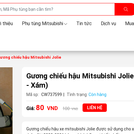
i thiệu
Phụ tùng Mitsubishi
Tin tức
Dịch vụ
Mua
ương chiếu hậu Mitsubishi Jolie
Gương chiếu hậu Mitsubishi Joli
- Xám)
Mã sp:
CW737599
|
Tình trạng:
Còn hàng
80
VND
LIÊN HỆ
Giá:
100
VND
Gương chiếu hậu xe mitsubishi Jolie được sử dụng cho x