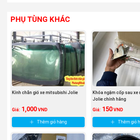
PHỤ TÙNG KHÁC
Kính chắn gió xe mitsubishi Jolie
Khóa ngậm cốp sau xe 
Jolie chính hãng
1,000
150
VND
VND
Giá:
Giá:
Thêm giỏ hàng
Thêm giỏ 
(
Gương chiếu hậu
xe Mitsubishi Jolie nguần Phutungmitsu
Nhưng khi đến với
công ty phụ tùng Mitsubishi An Việ
t, các bạn y