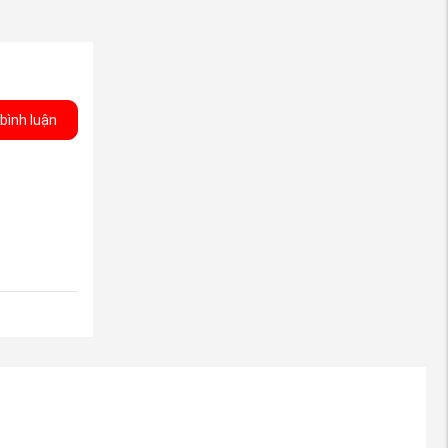
:
bình luận
 sản phẩm
 cấp uy tín.