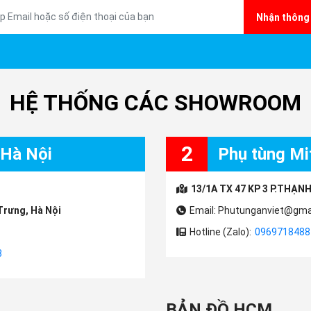
Nhận thông 
vn)
 tại phụ tùng Mitsubishi An Việt:
 đúng đời
HỆ THỐNG CÁC SHOWROOM
2
 Hà Nội
Phụ tùng Mit
et/
13/1A TX 47 KP 3 P.THẠNH
Trưng, Hà Nội
Email: Phutunganviet@gma
Hotline (Zalo):
0969718488
.vn/
*
http://phutungotohonda.com/
3
BẢN ĐỒ HCM