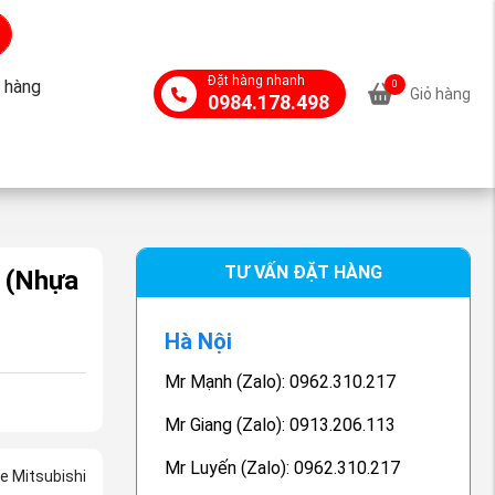
Đặt hàng nhanh
 hàng
0
Giỏ hàng
0984.178.498
TƯ VẤN ĐẶT HÀNG
e
(Nhựa
Hà Nội
Mr Mạnh (Zalo): 0962.310.217
Mr Giang (Zalo): 0913.206.113
Mr Luyến (Zalo): 0962.310.217
e Mitsubishi