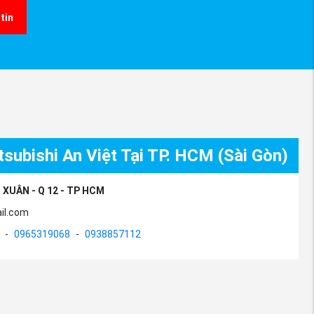
tin
subishi An Việt Tại TP. HCM (Sài Gòn)
 XUÂN - Q 12 - TP HCM
il.com
-
0965319068
-
0938857112