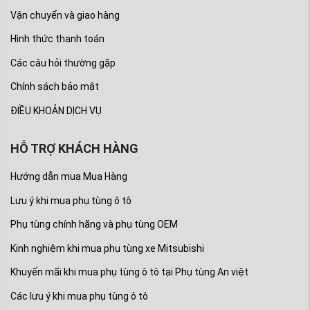
Vận chuyển và giao hàng
Hình thức thanh toán
Các câu hỏi thường gặp
Chính sách bảo mật
ĐIỀU KHOẢN DỊCH VỤ
(Hình ảnh chi tiết về Hộp - Bệ tỳ tay xe Mitsubishi
HỖ TRỢ KHÁCH HÀNG
Xpander và Xpander Cross, nguồn Phụ tùng
Mitsubishi An Việt)
Hướng dẫn mua Mua Hàng
6. Cách lắp bệ tỳ tay Mitsubishi
Lưu ý khi mua phụ tùng ô tô
Xpander
Phụ tùng chính hãng và phụ tùng OEM
Quá trình lắp thường đơn giản, không khoan cắt
Kinh nghiệm khi mua phụ tùng xe Mitsubishi
nội thất, chỉ cần thao tác:
Khuyến mãi khi mua phụ tùng ô tô tại Phụ tùng An việt
Bước 1: Mở hộp bệ tỳ tay, kiểm tra phụ kiện đi
Các lưu ý khi mua phụ tùng ô tô
kèm.