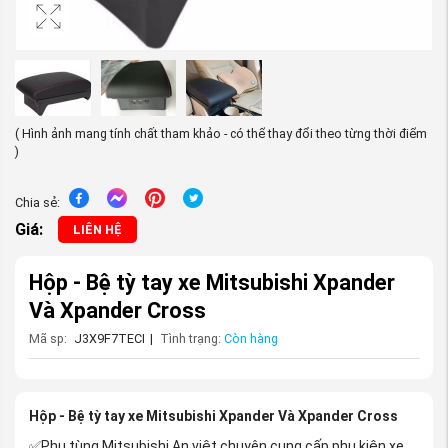
( Hình ảnh mang tính chất tham khảo - có thể thay đổi theo từng thời điểm
)
Chia sẻ:
Giá:
LIÊN HỆ
Hộp - Bệ tỳ tay xe Mitsubishi Xpander
Và Xpander Cross
Mã sp:
J3X9F7TECI
|
Tình trạng:
Còn hàng
Hộp - Bệ tỳ tay xe Mitsubishi Xpander Và Xpander Cross
✅Phụ tùng Mitsubishi An việt chuyên cung cấp phụ kiện xe