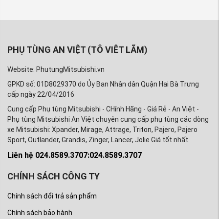
Xpander
Khi chọn mua, bạn nên lưu ý:
- Đúng mẫu cho Xpander – tránh mua loại
PHỤ TÙNG AN VIỆT (TÔ VIÊT LÃM)
universal lắp không khớp.
Website: PhutungMitsubishi.vn
- Chất liệu tốt – Nhựa ABS dày, bọc da may tỉ mỉ.
GPKD số: 01D8029370 do Ủy Ban Nhân dân Quận Hai Bà Trưng
- Màu sắc phù hợp nội thất – Thường chọn màu
cấp ngày 22/04/2016
đen hoặc be.
Cung cấp Phụ tùng Mitsubishi - CHính Hãng - Giá Rẻ - An Việt -
Phụ tùng Mitsubishi An Việt chuyên cung cấp phụ tùng các dòng
- Tính năng cần thiết – Có thể chọn loại có cổng
xe Mitsubishi: Xpander, Mirage, Attrage, Triton, Pajero, Pajero
sạc USB, khay để cốc nếu cần.
Sport, Outlander, Grandis, Zinger, Lancer, Jolie Giá tốt nhất.
- Nguồn gốc rõ ràng – Nên chọn hàng chính hãng
Liên hệ 024.8589.3707:024.8589.3707
hoặc hàng cao cấp từ thương hiệu uy tín.
CHÍNH SÁCH CÔNG TY
Chính sách đổi trả sản phẩm
Chính sách bảo hành