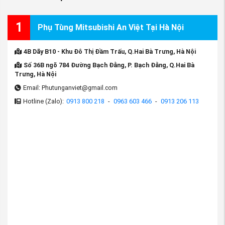
biến
Dựa trên cấu tạo và tính năng, bệ tỳ tay Xpander
1
Phụ Tùng Mitsubishi An Việt Tại Hà Nội
có thể chia thành:
4B Dãy B10 - Khu Đô Thị Đầm Trấu, Q.Hai Bà Trưng, Hà Nội
Loại bệ tỳ tay
Số 36B ngõ 784 Đường Bạch Đằng, P. Bạch Đằng, Q.Hai Bà
Trưng, Hà Nội
Bệ tỳ tay nhựa + nệm da
Kh
Email: Phutunganviet@gmail.com
Hotline (Zalo):
0913 800 218
-
0963 603 466
-
0913 206 113
Bệ tỳ tay cao cấp
Bệ tỳ tay có thể trượt/ nâng hạ
Hộp tỳ tay tích hợp sạc nhanh & khay để cốc
(Bảng phân loại Hộp - Bệ tỳ tay xe Mitsubishi
Xpander và Xpander Cross, nguồn Phụ tùng
Mitsubishi An Việt)