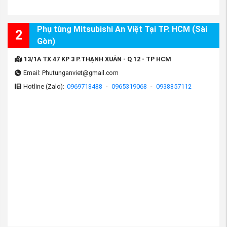
Phụ tùng Mitsubishi An Việt Tại TP. HCM (Sài
2
Gòn)
13/1A TX 47 KP 3 P.THẠNH XUÂN - Q 12 - TP HCM
Email: Phutunganviet@gmail.com
Hotline (Zalo):
0969718488
-
0965319068
-
0938857112
(Hình ảnh chi tiết về Hộp - Bệ tỳ tay xe Mitsubishi
Xpander và Xpander Cross, nguồn Phụ tùng
Mitsubishi An Việt)
Xem thêm:
Phụ tùng Mitsubishi Xpander
Cross chính hãng, giá rẻ
5. Cách chọn bệ tỳ tay phù hợp cho