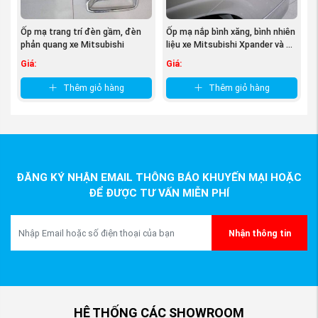
Ốp mạ trang trí đèn gầm, đèn
Ốp mạ nắp bình xăng, bình nhiên
phản quang xe Mitsubishi
liệu xe Mitsubishi Xpander và ...
Xpander
Giá:
Giá:
Thêm giỏ hàng
Thêm giỏ hàng
ĐĂNG KÝ NHẬN EMAIL THÔNG BÁO KHUYẾN MẠI HOẶC
ĐỂ ĐƯỢC TƯ VẤN MIỄN PHÍ
Nhận thông tin
(Hình ảnh chi tiết về Hộp - Bệ tỳ tay xe Mitsubishi
Xpander và Xpander Cross, nguồn Phụ tùng
Mitsubishi An Việt)
4. Các loại bệ tỳ tay Xpander phổ
HỆ THỐNG CÁC SHOWROOM