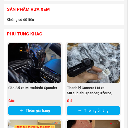
SẢN PHẨM VỪA XEM
Không có dữ liệu
PHỤ TÙNG KHÁC
Cần Số xe Mitsubishi Xpander
Thanh lý Camera Lùi xe
(Hình ảnh chi tiết về Hộp - Bệ tỳ tay xe Mitsubishi
Mitsubishi Xpander, Xforce,
Xpander và Xpander Cross, nguồn Phụ tùng
Attrage, ...
Giá:
Giá:
Mitsubishi An Việt)
Thêm giỏ hàng
Thêm giỏ hàng
Tham khảo ngay:
Phụ tùng Mitsubishi
Xpander chính hãng, giá rẻ