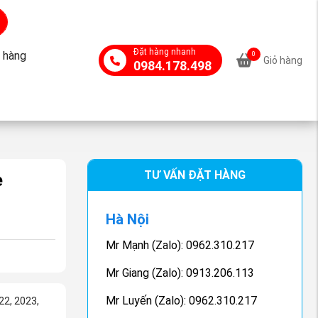
Đặt hàng nhanh
 hàng
0
Giỏ hàng
0984.178.498
TƯ VẤN ĐẶT HÀNG
e
Hà Nội
Mr Mạnh (Zalo): 0962.310.217
Mr Giang (Zalo): 0913.206.113
Mr Luyến (Zalo): 0962.310.217
22, 2023,