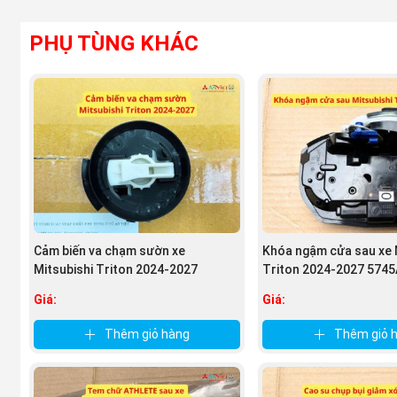
PHỤ TÙNG KHÁC
Cảm biến va chạm sườn xe
Khóa ngậm cửa sau xe 
Mitsubishi Triton 2024-2027
Triton 2024-2027 574
98836A000P
Giá:
Giá:
Thêm giỏ hàng
Thêm giỏ 
(Hình ảnh chi tiết về Hộp điều khiển hộp số tự độn