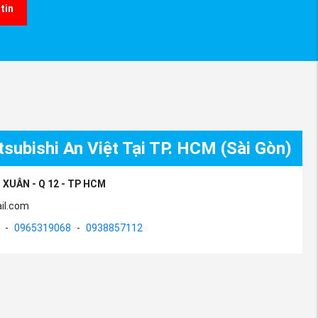
tin
subishi An Việt Tại TP. HCM (Sài Gòn)
 XUÂN - Q 12 - TP HCM
il.com
-
0965319068
-
0938857112