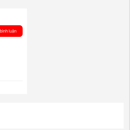
bình luận
ấp hành bên
 quyết định