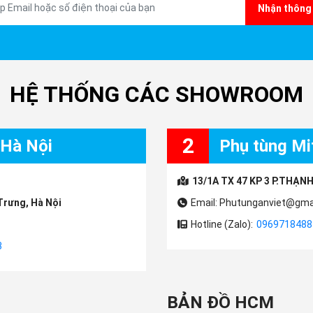
Nhận thông 
HỆ THỐNG CÁC SHOWROOM
2
 Hà Nội
Phụ tùng Mit
13/1A TX 47 KP 3 P.THẠNH
Trưng, Hà Nội
Email: Phutunganviet@gma
Hotline (Zalo):
0969718488
3
BẢN ĐỒ HCM