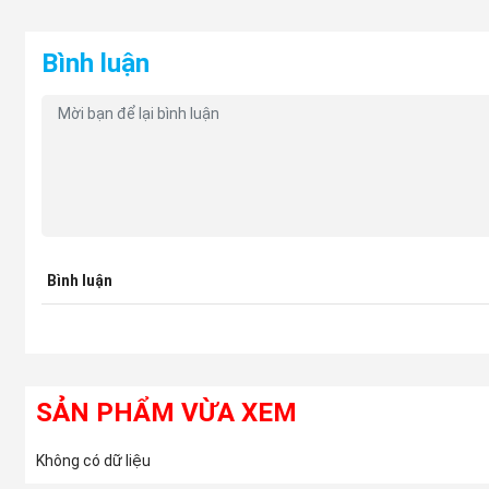
Cảm biến tốc độ đầu vào/đầu ra hộp số.
Cảm biến vị trí bướm ga.
Bình luận
Cảm biến nhiệt độ dầu số.
Tín hiệu từ ECU Động cơ (về tải trọng, vòng tua
Ra lệnh điều khiển (Output):
Dựa trên dữ liệu thu
trong hộp số, chủ yếu là các
van điện từ (Solenoid
thời điểm chuyển số chính xác.
Mục tiêu cuối cùng là đảm bảo xe chuyển số mượt mà, tối ưu
Bình luận
SẢN PHẨM VỪA XEM
Không có dữ liệu