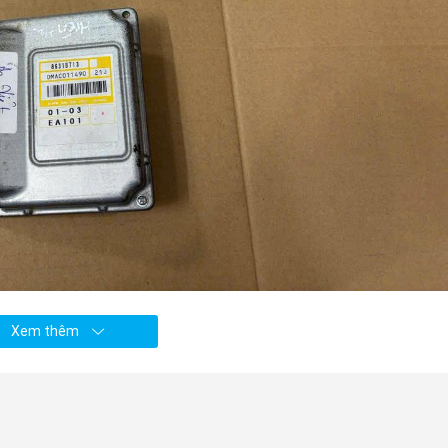
g xe Mitsubishi Triton 2019-2025, nguồn Phụ tùng Mitsubishi An 
Xem thêm
 số tự động xe Mitsubishi Triton 2019-
từ hàng loạt cảm biến, bao gồm: