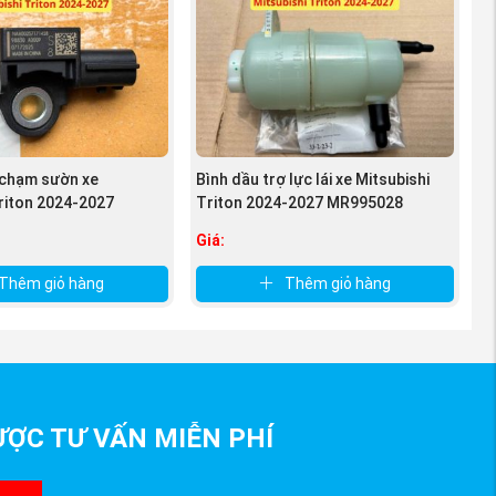
Triton
ng số không
 chạm sườn xe
Bình dầu trợ lực lái xe Mitsubishi
Triton 2024-2027
Triton 2024-2027 MR995028
Giá:
Thêm giỏ hàng
Thêm giỏ hàng
ỢC TƯ VẤN MIỄN PHÍ