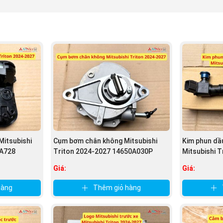
Mitsubishi
Cụm bơm chân không Mitsubishi
Kim phun dầu
5A728
Triton 2024-2027 14650A030P
Mitsubishi T
Giá:
Giá:
hàng
Thêm giỏ hàng
g xe Mitsubishi Triton 2019-2025, nguồn Phụ tùng Mitsubishi An 