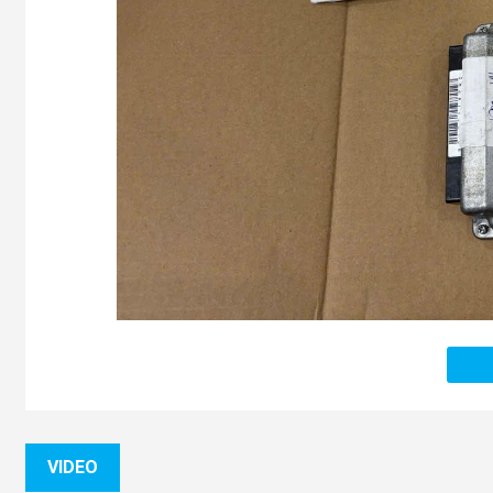
(Hình ảnh chi tiết về Hộp điều khiển hộp số tự độn
2. Tác dụng của Hộp điều khiển hộp
Nhận dữ liệu (Input):
Nó liên tục thu thập thông tin 
Cảm biến tốc độ xe.
VIDEO