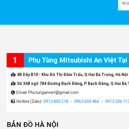
1
Phụ Tùng Mitsubishi An Việt Tại
4B Dãy B10 - Khu Đô Thị Đầm Trấu, Q.Hai Bà Trưng, Hà Nội
Số 36B ngõ 784 Đường Bạch Đằng, P. Bạch Đằng, Q.Hai Bà 
Email: Phutunganviet@gmail.com
Hotline (Zalo):
0913 800 218
-
0963 603 466
-
0913 206 11
BẢN ĐỒ HÀ NỘI