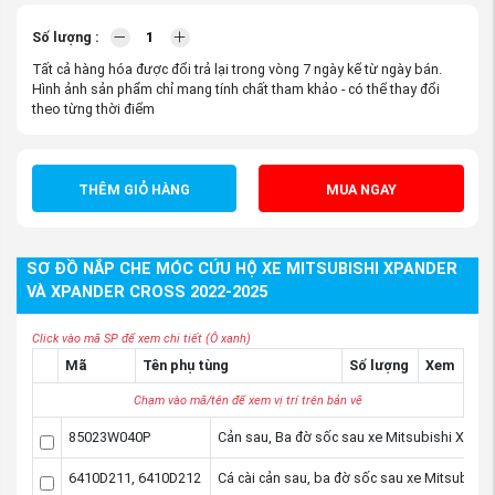
80
VND
Số lượng :
Tất cả hàng hóa được đổi trả lại trong vòng 7 ngày kể từ ngày bán.
Hình ảnh sản phẩm chỉ mang tính chất tham khảo - có thể thay đổi
theo từng thời điểm
THÊM GIỎ HÀNG
MUA NGAY
SƠ ĐỒ NẮP CHE MÓC CỨU HỘ XE MITSUBISHI XPANDER
VÀ XPANDER CROSS 2022-2025
Click vào mã SP để xem chi tiết (Ô xanh)
Mã
Tên phụ tùng
Số lượng
Xem
Chạm vào mã/tên để xem vị trí trên bản vẽ
85023W040P
Cản sau, Ba đờ sốc sau xe Mitsubishi Xpand
6410D211, 6410D212
Cá cài cản sau, ba đờ sốc sau xe Mitsubishi