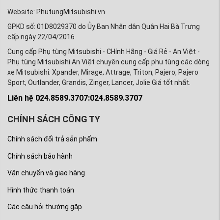
Mitsubishi Xpander và Xpander Cross tại An Việt
Website: PhutungMitsubishi.vn
đều được đổi trả hoàn toàn
Miễn phí trong 7
GPKD số: 01D8029370 do Ủy Ban Nhân dân Quận Hai Bà Trưng
ngày
. Và được bảo hành đúng theo tiêu chuẩn của
cấp ngày 22/04/2016
hãng Mitsubishi Motors.
Cung cấp Phụ tùng Mitsubishi - CHính Hãng - Giá Rẻ - An Việt -
Phụ tùng Mitsubishi An Việt chuyên cung cấp phụ tùng các dòng
- Được tư vấn miễn phí về phụ tùng dòng xe
xe Mitsubishi: Xpander, Mirage, Attrage, Triton, Pajero, Pajero
Mitsubishi Xpander và Xpander Cross, cách phân
Sport, Outlander, Grandis, Zinger, Lancer, Jolie Giá tốt nhất.
biệt phụ tùng hàng xịn chính hãng và hàng và làm
Liên hệ 024.8589.3707:024.8589.3707
sao để lựa chọn phụ tùng phù hợp với túi tiền một
CHÍNH SÁCH CÔNG TY
cách kinh tế nhất mà vẫn đảm bảo xe hoạt động
ổn định và tốt nhất.
Chính sách đổi trả sản phẩm
- Quý khách hàng sẽ được mua phụ tùng ô tô
Chính sách bảo hành
chính hãng, chất lượng đảm bảo với giá cả rẻ nhất
Vận chuyển và giao hàng
thị trường.
Hình thức thanh toán
- Quý khách hàng sẽ được giao hàng bằng đường
Các câu hỏi thường gặp
bưu điện. Khi nhận được hàng và kiểm tra hàng