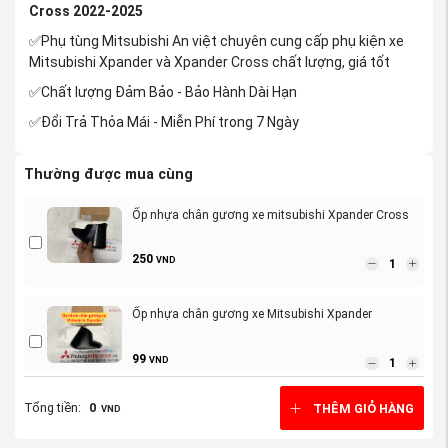
Cross 2022-2025
✅Phụ tùng Mitsubishi An việt chuyên cung cấp phụ kiện xe
Mitsubishi Xpander và Xpander Cross chất lượng, giá tốt
✅Chất lượng Đảm Bảo - Bảo Hành Dài Hạn
✅Đổi Trả Thỏa Mái - Miễn Phí trong 7 Ngày
Thường được mua cùng
Ốp nhựa chân gương xe mitsubishi Xpander Cross
250
VND
Ốp nhựa chân gương xe Mitsubishi Xpander
99
VND
Tổng tiền:
0
THÊM GIỎ HÀNG
VND
Cản trước, Ba đờ sốc trước xe Mitsubishi ...