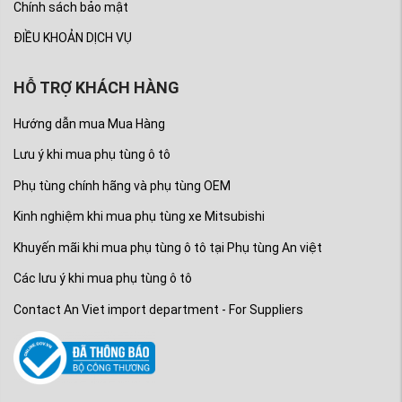
Chính sách bảo mật
hóa ok đảm bảo đúng chất lượng mẫu mã mới
thanh toán tiền nên quý khách hàng hoàn toàn yên
ĐIỀU KHOẢN DỊCH VỤ
tâm khi mua phụ tùng tại Phụ tùng Mitsubishi An
HỖ TRỢ KHÁCH HÀNG
Việt.
- Quý khách hàng mua phụ tùng xe Mitsubishi
Hướng dẫn mua Mua Hàng
Xpander và Xpander Cross tại An Việt của chúng
Lưu ý khi mua phụ tùng ô tô
tôi sẽ được đảm bảo về chất lượng, giá cả, dịch vụ
Phụ tùng chính hãng và phụ tùng OEM
và bảo hành một cách chu đáo nhất.
Kinh nghiệm khi mua phụ tùng xe Mitsubishi
Hãy liên hệ với Phụ tùng Mitsubishi An Việt:
Khuyến mãi khi mua phụ tùng ô tô tại Phụ tùng An việt
Nhập khẩu và phân phối:
Công ty Phụ tùng An
Các lưu ý khi mua phụ tùng ô tô
Việt
Contact An Viet import department - For Suppliers
Fanpage
:
https://www.facebook.com/phutungmitsubi
Youtube
:
https://www.youtube.com/phutungmitsubis
Mail
:
phutungAnviet@gmail.com