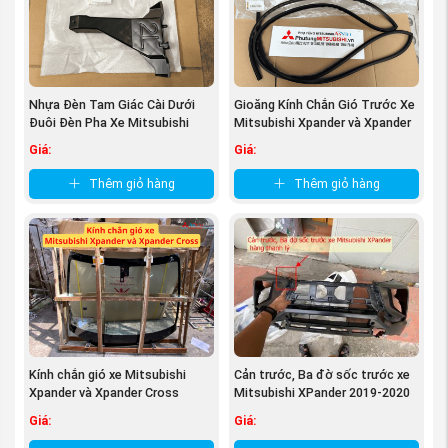
Hiện tại với sản phẩm
Nắp che Móc cứu hộ xe
Mitsubishi Xpander và Xpander Cross 2022-
2025
đang được
Phụ tùng mitsubishi An Việt
Nhựa Đèn Tam Giác Cài Dưới
Gioăng Kính Chắn Gió Trước Xe
phân phối với giá bán lẻ cực kỳ ưu đãi. Để có giá
Đuôi Đèn Pha Xe Mitsubishi
Mitsubishi Xpander và Xpander
tốt nhất, quý khách hàng vui lòng
liên hệ qua
Xpander
Cross
Giá:
Giá:
hotline 0963603466 hoặc 0913800218
để được
Thêm giỏ hàng
Thêm giỏ hàng
nhân viên tư vấn.
Kính chắn gió xe Mitsubishi
Cản trước, Ba đờ sốc trước xe
Xpander và Xpander Cross
Mitsubishi XPander 2019-2020
Hàng ...
Giá:
Giá: