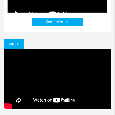
Xem thêm
(Video chi tiết về Nắp che Móc cứu hộ xe
Mitsubishi Xpander và Xpander Cross 2022-2025,
nguồn Phụ tùng Mitsubishi An Việt)
VIDEO
Tham khảo ngay:
Phụ tùng Mitsubishi
Xpander chính hãng, giá rẻ
2. Vai trò của Nắp che Móc cứu hộ xe
Mitsubishi Xpander và Xpander
Cross 2022-2025
- Bảo vệ móc kéo xe bên dưới Nắp che Móc cứu
hộ xe Mitsubishi Xpander và Xpander Cross
2022-2025
Nắp che móc kéo cản trước được thiết kế với mục