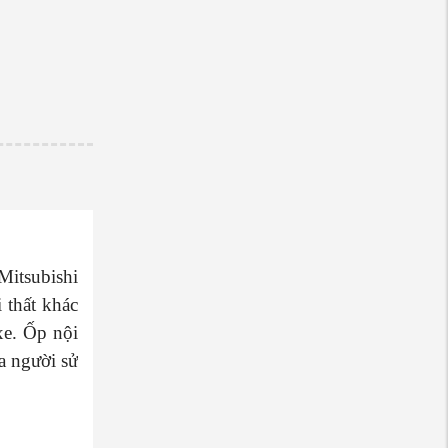
Mitsubishi
 thất khác
xe. Ốp nội
ủa người sử