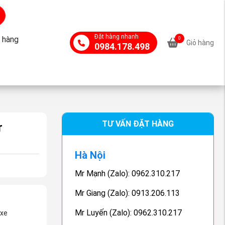
Đặt hàng nhanh
 hàng
0
Giỏ hàng
0984.178.498
TƯ VẤN ĐẶT HÀNG
r
Hà Nội
Mr Mạnh (Zalo): 0962.310.217
Mr Giang (Zalo): 0913.206.113
Mr Luyến (Zalo): 0962.310.217
 xe