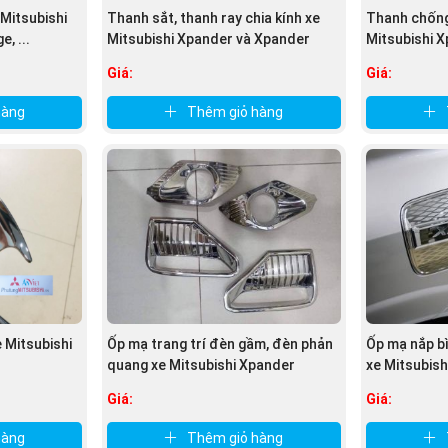
 Mitsubishi
Thanh sắt, thanh ray chia kính xe
Thanh chống
ốp nội thất xe Mitsubishi Xpander
, bạn nên thay thế bộ
, ...
Mitsubishi Xpander và Xpander
Mitsubishi 
Cross
Cross
Giá:
Giá:
hàng
Thêm giỏ hàng
 Mitsubishi
Ốp mạ trang trí đèn gầm, đèn phản
Ốp mạ nắp bì
quang xe Mitsubishi Xpander
xe Mitsubish
Giá:
Giá:
hàng
Thêm giỏ hàng