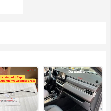
 thể cung
ước, ảnh
an trọng
nghiệt,...