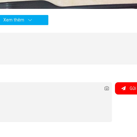
Xem thêm
Gửi 
itsubishi Xpander, nguồn Phụ tùng Mitsubishi An Việt)
iết cho mỗi chiếc xe giúp người lái có một trải nghiệm di
 Xpander
còn có một số công dụng như sau: