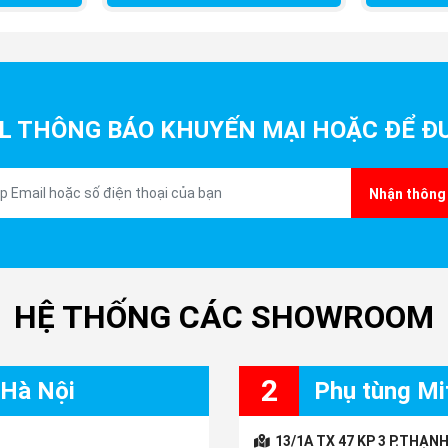
L THÔNG BÁO KHUYẾN MẠI HOẶC ĐỂ ĐƯ
Nhận thông 
HỆ THỐNG CÁC SHOWROOM
2
 Hà Nội
Phụ tùng Mit
13/1A TX 47 KP 3 P.THẠNH