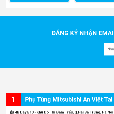
ĐĂNG KÝ NHẬN EMAI
1
Phụ Tùng Mitsubishi An Việt Tại
4B Dãy B10 - Khu Đô Thị Đầm Trấu, Q.Hai Bà Trưng, Hà Nội