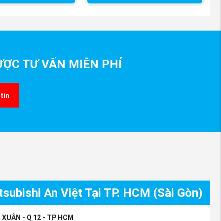
ỢC TƯ VẤN MIỄN PHÍ
tin
subishi An Việt Tại TP. HCM (Sài Gòn)
 XUÂN - Q 12 - TP HCM