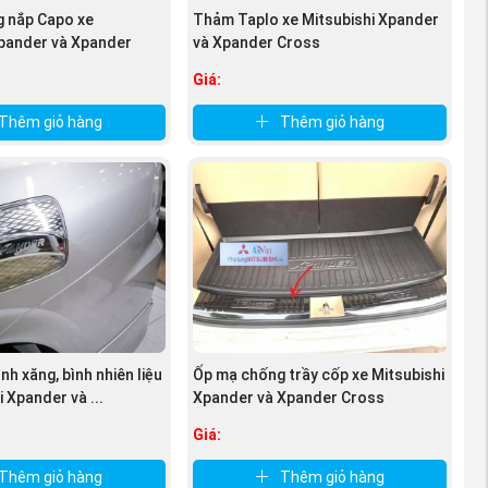
 nắp Capo xe
Thảm Taplo xe Mitsubishi Xpander
 ốp mới để
Xpander và Xpander
và Xpander Cross
Giá:
Thêm giỏ hàng
Thêm giỏ hàng
nh xăng, bình nhiên liệu
Ốp mạ chống trầy cốp xe Mitsubishi
i Xpander và ...
Xpander và Xpander Cross
Giá:
Thêm giỏ hàng
Thêm giỏ hàng