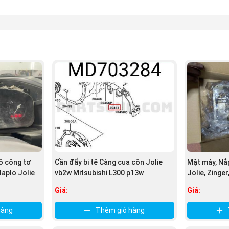
hi JOLIE nguồn
PhutungMitsubishi.vn
)
IE hàng
CHÍNH HÃNG
:
ẩn của Mitsubishi morto.
hừa, không trầy xước.
 công tơ
Cần đẩy bi tê Càng cua côn Jolie
Mặt máy, Nắp
taplo Jolie
vb2w Mitsubishi L300 p13w
Jolie, Zinger
Giá:
Giá:
hàng
Thêm giỏ hàng