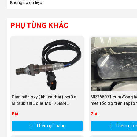
Không có dữ liệu
PHỤ TÙNG KHÁC
(Ốp sườn xe Mitsubis
Một số lưu ý khi chọn mua Ốp sườn xe Mitsubishi JOL
Tem nhãn: Theo đúng tiêu chuẩn Mitsubishi
Bao bì: sản phẩm được đựng trong bầu theo tiêu chu
Đường nét sản phẩm sắc sảo, rõ nét. không có nhựa t
Cảm biến oxy ( khí xả thải ) oxi Xe
MR366071 cụm đồng hồ
Mitsubishi Jolie MD176884 ...
mét tốc độ trên táp lô 
...
Giá:
Giá:
Thêm giỏ hàng
Thêm giỏ 