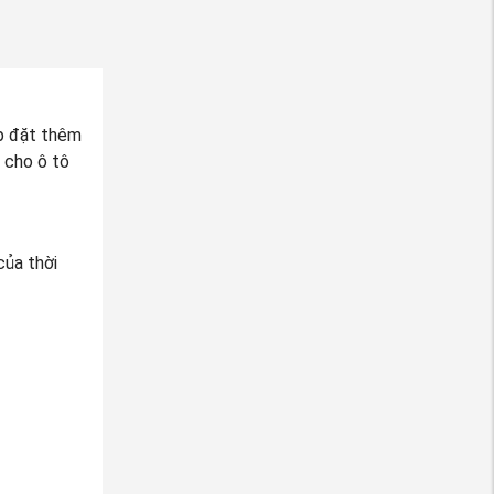
ắp đặt thêm
 cho ô tô
của thời