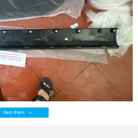
Xem thêm
shi JOLIE nguồn
PhutungMitsubishi.vn
)