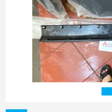
(Ốp sườn xe Mitsubi