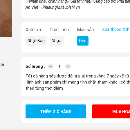
✅Nhập khẩu chính hãng
✅Giá tốt nhất
✅Cung cấp bởi Phụ tùn
An Việt – PhutungMitsubishi.vn
Xuất xứ:
Chất Liệu:
Màu sắc:
Xóa thuộc tính
Nhật Bản
Nhựa
Đen
hời
Số lượng :
Tất cả hàng hóa được đổi trả lại trong vòng 7 ngày kể từ
Hình ảnh sản phẩm chỉ mang tính chất tham khảo - có th
theo từng thời điểm
THÊM GIỎ HÀNG
MUA NGA