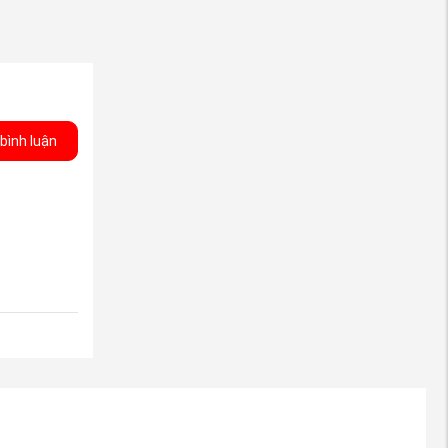
y thế kịp
ải hàng
bình luận
ủa tất cả
ín” lên
n tìm được