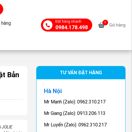
Đặt hàng nhanh
 hàng
0
Giỏ hàng
0984.178.498
TƯ VẤN ĐẶT HÀNG
ật Bản
Hà Nội
Mr Mạnh (Zalo): 0962.310.217
Mr Giang (Zalo): 0913.206.113
Mr Luyến (Zalo): 0962.310.217
i JOLIE