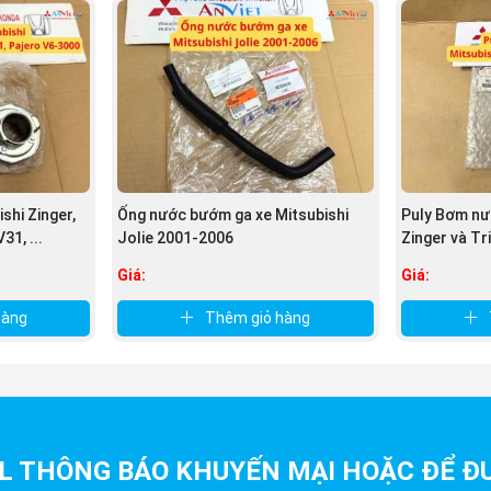
shi Zinger,
Ống nước bướm ga xe Mitsubishi
Puly Bơm nướ
31, ...
Jolie 2001-2006
Zinger và Tr
Giá:
Giá:
hàng
Thêm giỏ hàng
L THÔNG BÁO KHUYẾN MẠI HOẶC ĐỂ ĐƯ