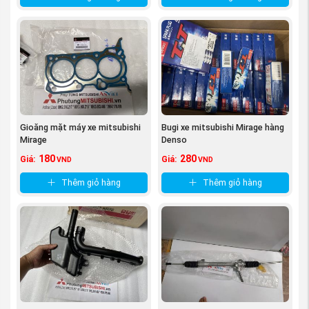
Đường nét sản phẩm sắc sảo, rõ nét. không có
nhựa thừa, không trầy xước.
Gioăng mặt máy xe mitsubishi
Bugi xe mitsubishi Mirage hàng
Mirage
Denso
180
280
Giá:
Giá:
VND
VND
Thêm giỏ hàng
Thêm giỏ hàng
(Phớt ghít xe mitsubishi Mirage
nguồn
PhutungMitsubishi.vn
)
Quyền lợi của khách hàng khi mua Phớt ghít xe tại