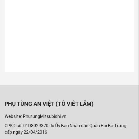
Phớt ghít xe mitsubishi Mirage đắt không
Phớt ghít xe Mirage bao nhiêu
giá Phớt ghít xe mitsubishi Mirage
Phớt ghít xe Mirage chính hang
PHỤ TÙNG AN VIỆT (TÔ VIÊT LÃM)
Website: PhutungMitsubishi.vn
GPKD số: 01D8029370 do Ủy Ban Nhân dân Quận Hai Bà Trưng
cấp ngày 22/04/2016