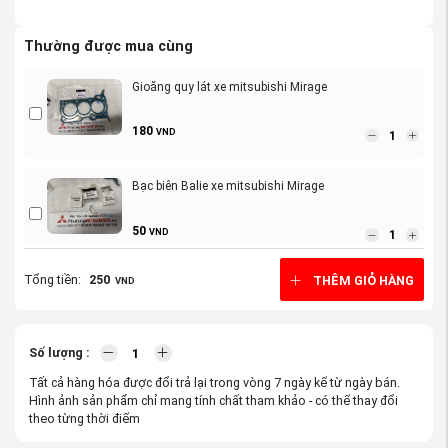
Thường được mua cùng
Gioăng quy lát xe mitsubishi Mirage
180
VND
Bạc biên Balie xe mitsubishi Mirage
50
VND
Tổng tiền:
250
THÊM GIỎ HÀNG
VND
Bugi xe mitsubishi Mirage hàng Denso
280
VND
Số lượng :
Tất cả hàng hóa được đổi trả lại trong vòng 7 ngày kể từ ngày bán.
Xy lanh phanh sau xe mitsubishi Mirage
Hình ảnh sản phẩm chỉ mang tính chất tham khảo - có thể thay đổi
theo từng thời điểm
200
VND