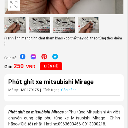
( Hình ảnh mang tính chất tham khảo - có thể thay đổi theo từng thời điểm
)
Chia sẻ:
250
Giá:
VND
LIÊN HỆ
Phớt ghít xe mitsubishi Mirage
Mã sp:
MD179175
|
Tình trạng:
Còn hàng
Phớt ghít xe mitsubishi Mirage
Phụ tùng Mitsubishi An việt
✅
chuyên cung cấp phụ tùng xe Mitsubishi Mirage
Chính
hãng
Giá tốt nhất. Hotline:0963603466-0913800218.
✅