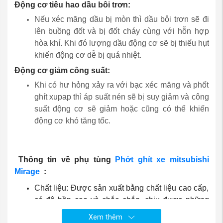
Động cơ tiêu hao dầu bôi trơn:
Nếu xéc măng dầu bị mòn thì dầu bôi trơn sẽ đi
lên buồng đốt và bị đốt cháy cùng với hỗn hợp
hòa khí. Khi đó lượng dầu động cơ sẽ bị thiếu hụt
khiến động cơ dễ bị quá nhiệt.
Động cơ giảm công suất:
Khi có hư hỏng xảy ra với bạc xéc măng và phốt
ghít xupap thì áp suất nén sẽ bị suy giảm và công
suất động cơ sẽ giảm hoặc cũng có thể khiến
động cơ khó tăng tốc.
Thông tin về phụ tùng
Phớt ghít xe mitsubishi
Mirage
:
Chất liệu: Được sản xuất bằng chất liệu cao cấp,
có độ bền cao và chắc chắn, chịu được những
điều kiện khắc nghiệt của thời tiết.
Xem thêm