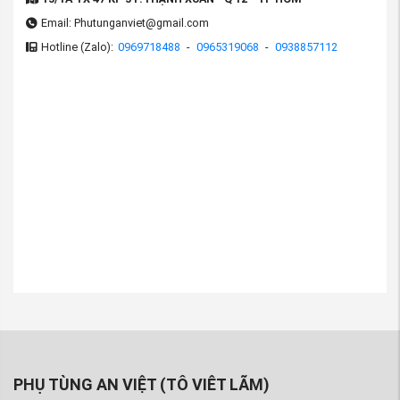
Email: Phutunganviet@gmail.com
Hotline (Zalo):
0969718488
-
0965319068
-
0938857112
PHỤ TÙNG AN VIỆT (TÔ VIÊT LÃM)