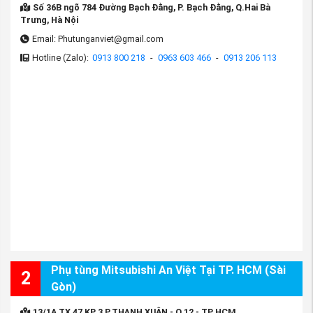
Số 36B ngõ 784 Đường Bạch Đằng, P. Bạch Đằng, Q.Hai Bà
Trưng, Hà Nội
Email: Phutunganviet@gmail.com
Hotline (Zalo):
0913 800 218
-
0963 603 466
-
0913 206 113
Phụ tùng Mitsubishi An Việt Tại TP. HCM (Sài
2
Gòn)
13/1A TX 47 KP 3 P.THẠNH XUÂN - Q 12 - TP HCM