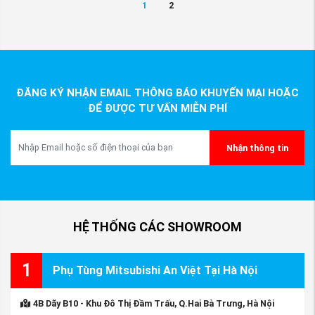
1
2
ĐĂNG KÝ NHẬN EMAIL THÔNG BÁO KHUYẾN MẠI HOẶC
ĐỂ ĐƯỢC TƯ VẤN MIỄN PHÍ
Nhận thông tin
HỆ THỐNG CÁC SHOWROOM
1
Phụ Tùng Mitsubishi An Việt Tại Hà Nội
4B Dãy B10 - Khu Đô Thị Đầm Trấu, Q.Hai Bà Trưng, Hà Nội