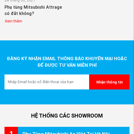
24
tháng 03, 2021
Phụ tùng Mitsubishi Attrage
có đắt không?
Xem thêm
ĐĂNG KÝ NHẬN EMAIL THÔNG BÁO KHUYẾN MẠI HOẶC
ĐỂ ĐƯỢC TƯ VẤN MIỄN PHÍ
Nhận thông tin
HỆ THỐNG CÁC SHOWROOM