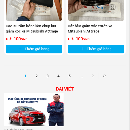
Cao su tăm bông liền chụp bụi
Bát bèo giảm xóc trước xe
giảm xóc xe Mitsubishi Attrage
Mitsubishi Attrage
100
100
Giá:
Giá:
VND
VND
Thêm giỏ hàng
Thêm giỏ hàng
1
2
3
4
5
...
BÀI VIẾT