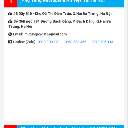
1
Phụ Tùng Mitsubishi An Việt Tại Hà Nội
4B Dãy B10 - Khu Đô Thị Đầm Trấu, Q.Hai Bà Trưng, Hà Nội
Số 36B ngõ 784 Đường Bạch Đằng, P. Bạch Đằng, Q.Hai Bà
Trưng, Hà Nội
Email: Phutunganviet@gmail.com
Hotline (Zalo):
0913 800 218
-
0963 603 466
-
0913 206 113