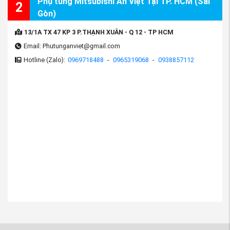
Phụ tùng Mitsubishi An Việt Tại TP. HCM (Sài
2
Gòn)
13/1A TX 47 KP 3 P.THẠNH XUÂN - Q 12 - TP HCM
Email: Phutunganviet@gmail.com
Hotline (Zalo):
0969718488
-
0965319068
-
0938857112