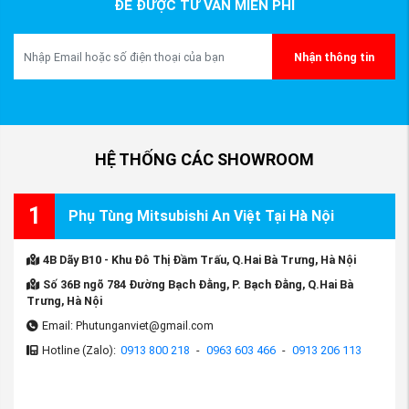
ĐỂ ĐƯỢC TƯ VẤN MIỄN PHÍ
Nhận thông tin
HỆ THỐNG CÁC SHOWROOM
1
Phụ Tùng Mitsubishi An Việt Tại Hà Nội
4B Dãy B10 - Khu Đô Thị Đầm Trấu, Q.Hai Bà Trưng, Hà Nội
Số 36B ngõ 784 Đường Bạch Đằng, P. Bạch Đằng, Q.Hai Bà
Trưng, Hà Nội
Email: Phutunganviet@gmail.com
Hotline (Zalo):
0913 800 218
-
0963 603 466
-
0913 206 113