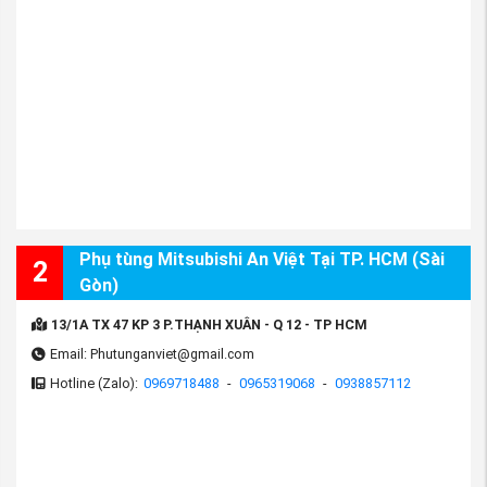
Phụ tùng Mitsubishi An Việt Tại TP. HCM (Sài
2
Gòn)
13/1A TX 47 KP 3 P.THẠNH XUÂN - Q 12 - TP HCM
Email: Phutunganviet@gmail.com
Hotline (Zalo):
0969718488
-
0965319068
-
0938857112