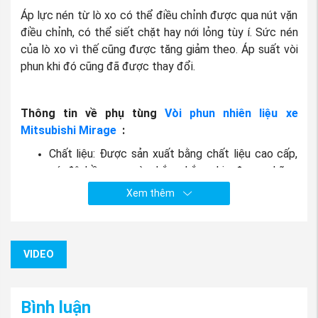
Áp lực nén từ lò xo có thể điều chỉnh được qua nút vặn
điều chỉnh, có thể siết chặt hay nới lỏng tùy í. Sức nén
của lò xo vì thế cũng được tăng giảm theo. Áp suất vòi
phun khi đó cũng đã được thay đổi.
Thông tin về phụ tùng
Vòi phun nhiên liệu xe
Mitsubishi Mirage
:
Chất liệu: Được sản xuất bằng chất liệu cao cấp,
có độ bền cao và chắc chắn, chịu được những
điều kiện khắc nghiệt của thời tiết.
Xem thêm
Được nhập khẩu và phân phối bởi: Phụ
tùng
mitsubishi An Việt
. .
VIDEO
Bình luận