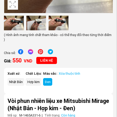
( Hình ảnh mang tính chất tham khảo - có thể thay đổi theo từng thời điểm
)
Chia sẻ:
550
Giá:
VND
LIÊN HỆ
Xuất xứ:
Chất Liệu:
Màu sắc:
Xóa thuộc tính
Nhật Bản
Hợp kim
Đen
Vòi phun nhiên liệu xe Mitsubishi Mirage
(Nhật Bản - Hợp kim - Đen)
Mã sp:
M-1465A331-6
|
Tình trạng:
Còn hàng