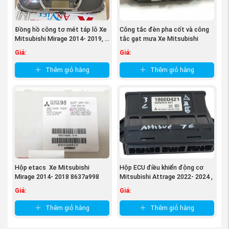
Đồng hồ công tơ mét táp lô Xe
Công tắc đèn pha cốt và công
Mitsubishi Mirage 2014- 2019, ...
tắc gạt mưa Xe Mitsubishi
Mirage 2014 ...
Giá:
Giá:
Thêm giỏ hàng
Thêm giỏ hàng
(Vòi phun nhiên liệu xe Mitsubishi Mirage
nguồn
PhutungMitsubishi.vn
)
Hộp etacs Xe Mitsubishi
Hộp ECU điều khiển động cơ
Quyền lợi của khách hàng khi mua Vòi phun nhiên
Mirage 2014- 2018 8637a998
Mitsubishi Attrage 2022- 2024 ,
...
liệu xe tại phụ tùng Mitsubishi An Việt:
Giá:
Giá:
Được tư vấn miễn phí về phụ tùng dòng xe
Thêm giỏ hàng
Thêm giỏ hàng
Mitsubishi Mirage, cách phân biệt phụ tùng hàng