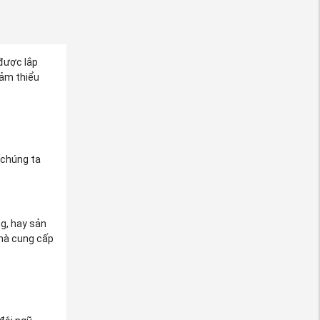
 được lắp
iảm thiểu
 chúng ta
g, hay sản
nhà cung cấp