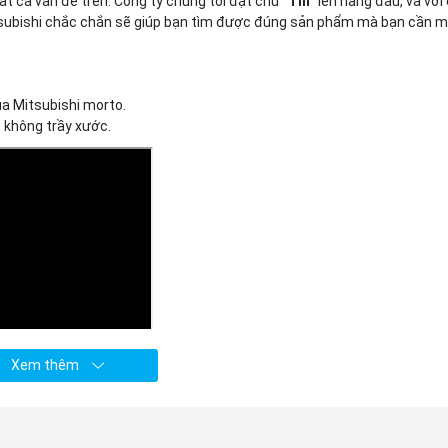
ất cả vấn đề trên. Công ty chúng tôi đặt chữ “
Tín
” lên hàng đầu, và với
tsubishi chắc chắn sẽ giúp bạn tìm được đúng sản phẩm mà bạn cần m
a Mitsubishi morto.
 không trầy xước.
Xem thêm