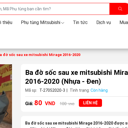
i thiệu
Phụ tùng Mitsubishi
Tin tức
Dịch vụ
Mua
a đờ sốc sau xe mitsubishi Mirage 2016-2020
Ba đờ sốc sau xe mitsubishi Mir
2016-2020
(Nhựa - Đen)
Mã sp:
T-27052020-3
|
Tình trạng:
Còn hàng
80
VND
LIÊN HỆ
Giá:
100
VND
Ba đờ sốc sau xe mitsubishi Mirage 2016-2020 được 