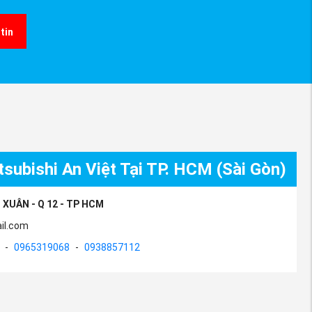
tin
subishi An Việt Tại TP. HCM (Sài Gòn)
 XUÂN - Q 12 - TP HCM
il.com
-
0965319068
-
0938857112