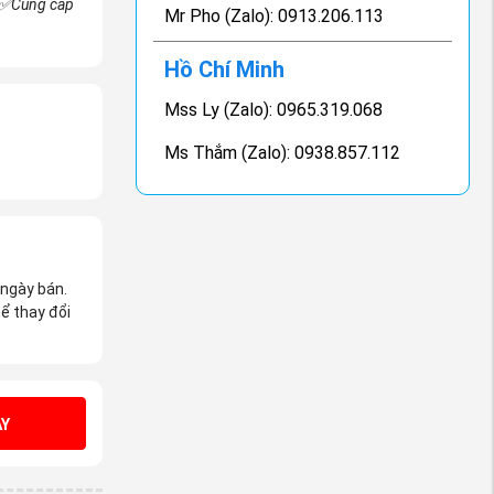
t✅Cung cấp
Mr Pho (Zalo): 0913.206.113
Hồ Chí Minh
Mss Ly (Zalo): 0965.319.068
Ms Thắm (Zalo): 0938.857.112
 ngày bán.
ể thay đổi
Y