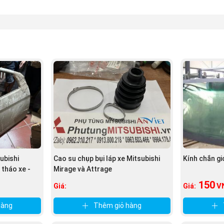
ubishi
Cao su chụp bụi láp xe Mitsubishi
Kính chắn gi
 tháo xe -
Mirage và Attrage
150
V
Giá:
Giá:
hàng
Thêm giỏ hàng