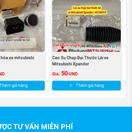
 hòa xe mitsubishi
Cao Su Chụp Bụi Thước Lái xe
Mitsubishi Xpander
50
ND
VND
Giá:
Thêm giỏ hàng
Thêm giỏ hàng
ỢC TƯ VẤN MIỄN PHÍ