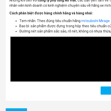
Nhưng khi đến với
công ty phụ tùng An Việt
, các bạn yên tâm về t
nhân viên kinh doanh có kinh nghiệm chuyên sâu về hãng xe mi
Cách phân biệt được hàng chính hãng và hàng nhái:
Tem nhãn: Theo đúng tiêu chuẩn hãng
mitsubishi Mirage.
Bao bì: sản phẩm được đựng trong hộp theo tiêu chuẩn củ
Đường nét sản phẩm sắc sảo, rõ nét, không có nhựa thừa,