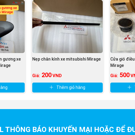
ân gương xe
Nẹp chân kính xe mitsubishi Mirage
Cửa gió điều
Mirage
Mirage
200
500
VND
V
Giá:
Giá:
hàng
Thêm giỏ hàng
L THÔNG BÁO KHUYẾN MẠI HOẶC ĐỂ ĐƯ