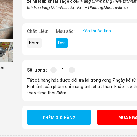
xe Mitsubishi Mirage đời
✅Hàng Chính hãng✅Giá tốt nhấ
bởi Phụ tùng Mitsubishi An Việt – PhutungMitsubishi.vn
Chất Liệu:
Màu sắc:
Xóa thuộc tính
Nhựa
Đen
hời
Số lượng :
Tất cả hàng hóa được đổi trả lại trong vòng 7 ngày kể từ
Hình ảnh sản phẩm chỉ mang tính chất tham khảo - có th
theo từng thời điểm
THÊM GIỎ HÀNG
MUA NGA