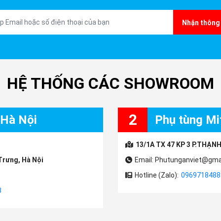
Nhận thông 
HỆ THỐNG CÁC SHOWROOM
2
 Hà Nội
Phụ tùng Mit
13/1A TX 47 KP 3 P.THẠNH
Trưng, Hà Nội
Email: Phutunganviet@gma
Hotline (Zalo):
0969718488
3