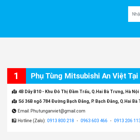
1
Phụ Tùng Mitsubishi An Việt Tại
4B Dãy B10 - Khu Đô Thị Đầm Trấu, Q.Hai Bà Trưng, Hà Nội
Số 36B ngõ 784 Đường Bạch Đằng, P. Bạch Đằng, Q.Hai Bà 
Email: Phutunganviet@gmail.com
Hotline (Zalo):
0913 800 218
-
0963 603 466
-
0913 206 11