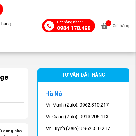
Đặt hàng nhanh
 hàng
0
Giỏ hàng
0984.178.498
TƯ VẤN ĐẶT HÀNG
age
Hà Nội
Mr Mạnh (Zalo): 0962.310.217
Mr Giang (Zalo): 0913.206.113
Mr Luyến (Zalo): 0962.310.217
sử dụng cho