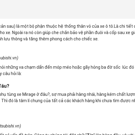
 cản sau) là một bộ phận thuộc hệ thống thân vỏ của xe ô tô.Là chi tiết
cho xe. Ngoài ra nó còn giúp che chắn bảo vệ phần đuôi và cốp sau xe g
nh lưu thông và tăng thêm phong cách cho chiếc xe.
ubishi.vn)
 khỏi những va chạm dẩn đến móp méo hoặc gãy hỏng ba đờ sốc lúc đó
 câu hỏi là:
đâu?
phụ tùng xe Mirage ở đâu?, sợ mua phải hàng nhái, hàng kém chất lượn
Thì đó là tâm lí chung của tất cả các khách hàng khi chưa tìm được 
subishi.vn)