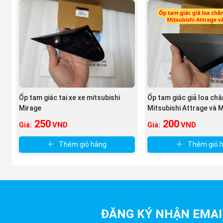
Ốp tam giác tai xe xe mitsubishi
Ốp tam giác giả loa ch
Mirage
Mitsubishi Attrage và 
250
200
VND
VND
Giá:
Giá:
Thêm giỏ hàng
Thêm giỏ 
ĐĂNG KÝ NHẬN EMAI