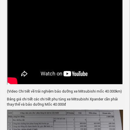
(Video Chi tiết về trải nghiệm bảo dưỡng xe Mitsubishi mốc 40.000km)
Bảng giá chi tiết các chi tiết phụ tùng xe Mitsubishi Xpander cần phải
thay thế và bảo dưỡng Mốc 40.000đ