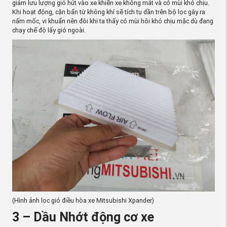
giảm lưu lượng gió hút vào xe khiến xe không mát và có mùi khó chịu.
Khi hoạt động, cặn bẩn từ không khí sẽ tích tụ dần trên bộ lọc gây ra
nấm mốc, vi khuẩn nên đôi khi ta thấy có mùi hôi khó chịu mặc dù đang
chạy chế độ lấy gió ngoài.
(Hình ảnh lọc gió điều hòa xe Mitsubishi Xpander)
3 – Dầu Nhớt động cơ xe