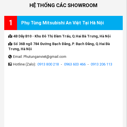
HỆ THỐNG CÁC SHOWROOM
1
Phụ Tùng Mitsubishi An Việt Tại Hà Nội
4B Dãy B10 - Khu Đô Thị Đầm Trấu, Q.Hai Bà Trưng, Hà Nội
Số 36B ngõ 784 Đường Bạch Đằng, P. Bạch Đằng, Q.Hai Bà
Trưng, Hà Nội
Email: Phutunganviet@gmail.com
Hotline (Zalo):
0913 800 218
-
0963 603 466
-
0913 206 113