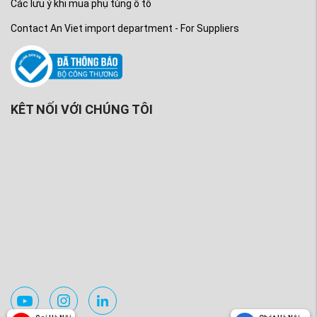
Các lưu ý khi mua phụ tùng ô tô
Contact An Viet import department - For Suppliers
KÊT NỐI VỚI CHÚNG TÔI