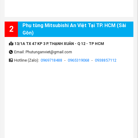
Phụ tùng Mitsubishi An Việt Tại TP. HCM (Sài
2
Gòn)
13/1A TX 47 KP 3 P.THẠNH XUÂN - Q 12 - TP HCM
Email: Phutunganviet@gmail.com
Hotline (Zalo):
0969718488
-
0965319068
-
0938857112