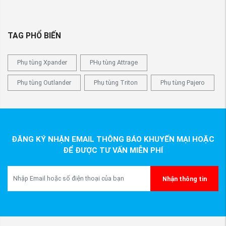
TAG PHỔ BIẾN
Phụ tùng Xpander
PHụ tùng Attrage
Phụ tùng Outlander
Phụ tùng Triton
Phụ tùng Pajero
ĐĂNG KÝ NHẬN EMAIL THÔNG BÁO KHUYẾN MẠI HOẶC
ĐỂ ĐƯỢC TƯ VẤN MIỄN PHÍ
Nhận thông tin