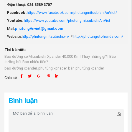
Điện thoại: 024.8589 3707
Facebook
:
https://www.facebook.com/phutungmitsubishiAnViet/
Youtube
:
https://www.youtube.com/phutungmitsubishiAnViet
Mail:
phutungAnviet@gmail.com
Website:
http://phutungmitsubishi.vn/
*
http://phutungotohonda.com/
Thẻ bài viết:
Bảo dưỡng xe Mitsubishi Xpander 40.000 Km |Thay những gì? | Bão
dưỡng hết Bao nhiêu tiền?,
bảo dưỡng xpander,
phụ tùng xpnader,
bán phụ tùng xpander
Chia sẻ:
Bình luận