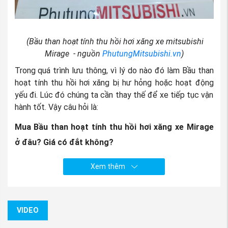
(Bầu than hoạt tính thu hồi hơi xăng xe mitsubishi
Mirage - nguồn
PhutungMitsubishi.vn
)
Trong quá trình lưu thông, vì lý do nào đó làm Bầu than
hoạt tính thu hồi hơi xăng bị hư hỏng hoặc hoạt động
yếu đi. Lúc đó chúng ta cần thay thế để xe tiếp tục vận
hành tốt. Vậy câu hỏi là:
Mua Bầu than hoạt tính thu hồi hơi xăng xe Mirage
ở
đâu? Giá có đắt không?
Bạn lo lắng khi chưa biết tìm mua Bầu than hoạt tính thu
Xem thêm
hồi hơi xăng xe Mirage ở đâu? mua phụ tùng xe
mitsubishi Mirage ở đâu?, sợ mua phải hàng nhái, hàng
kém chất lượng, hay sản phẩm mà bạn nhận được không
xứng đáng mà túi tiền bạn bỏ ra. Thì đó là tâm lí chung
VIDEO
của tất cả các khách hàng khi chưa tìm được nhà cung