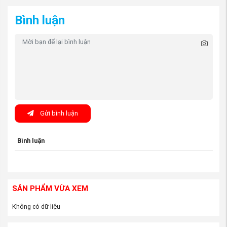
cấp uy tín.
Bình luận
Gửi bình luận
Bình luận
(Bầu than hoạt tính thu hồi hơi xăng xe mitsubishi
SẢN PHẨM VỪA XEM
Mirage - nguồn
PhutungMitsubishi.vn
)
Không có dữ liệu
Nhưng khi đến với công ty phụ tùng Mitsubishi An Việt,
các bạn yên tâm về tất cả vấn đề trên. Công ty chúng