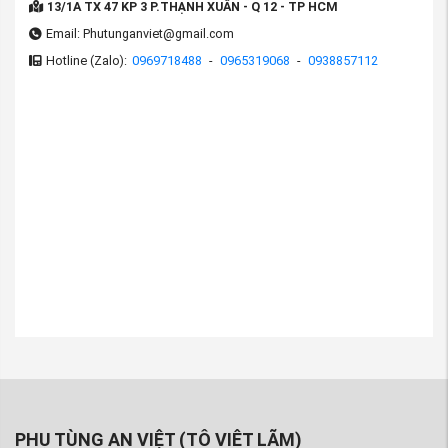
13/1A TX 47 KP 3 P.THẠNH XUÂN - Q 12 - TP HCM
Email: Phutunganviet@gmail.com
Hotline (Zalo):
0969718488
-
0965319068
-
0938857112
PHỤ TÙNG AN VIỆT (TÔ VIÊT LÃM)