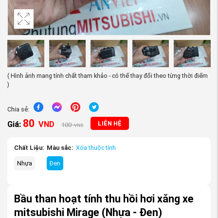
( Hình ảnh mang tính chất tham khảo - có thể thay đổi theo từng thời điểm
)
Chia sẻ:
80
Giá:
VND
LIÊN HỆ
100
VND
Chất Liệu:
Màu sắc:
Xóa thuộc tính
Nhựa
Đen
Bầu than hoạt tính thu hồi hơi xăng xe
mitsubishi Mirage
(Nhựa - Đen)