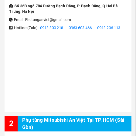
Thẻ bài viết:
Số 36B ngõ 784 Đường Bạch Đằng, P. Bạch Đằng, Q.Hai Bà
Bầu than hoạt tính thu hồi hơi xăng xe mitsubishi Mirage
Trưng, Hà Nội
Bầu than hoạt tính thu hồi hơi xăng xe Mirage
Email: Phutunganviet@gmail.com
Bầu than hoạt tính thu hồi hơi xăng Mirage
Hotline (Zalo):
0913 800 218
-
0963 603 466
-
0913 206 113
Bầu than hoạt tính thu hồi hơi xăng mitsubishi Mirage
Bầu than hoạt tính xe Mirage
Phụ tùng xe Mirage
Phụ tùng Mitsubishi An Việt Tại TP. HCM (Sài
2
Gòn)