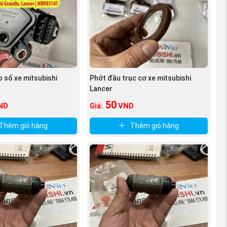
 số xe mitsubishi
Phớt đầu trục cơ xe mitsubishi
Lancer
50
ND
VND
Giá:
Thêm giỏ hàng
Thêm giỏ hàng
hàng và làm
ất.
 đúng chất