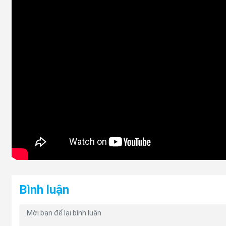
mua phải hàng nhái, hàng kém chất lượng, hay sản phẩm
lí chung của tất cả các khách hàng khi chưa tìm được nhà 
Nhưng khi đến với công ty phụ tùng Mitsubishi An Việt, c
hàng đầu, và với đội ngũ nhân viên kinh doanh có
kinh n
được đúng sản phẩm mà bạn cần mua.
Bình luận