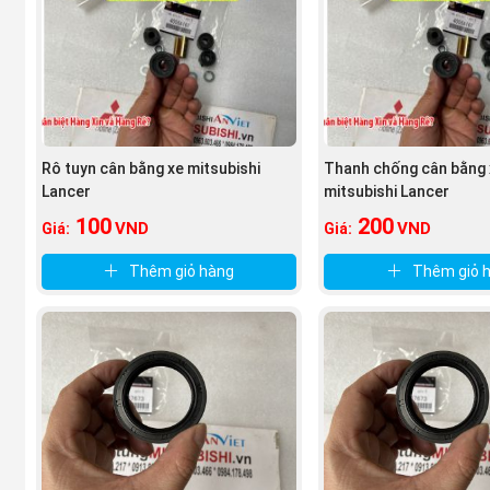
Rô tuyn cân bằng xe mitsubishi
Thanh chống cân bằng 
Lancer
mitsubishi Lancer
100
200
VND
VND
Giá:
Giá:
Thêm giỏ hàng
Thêm giỏ 
(Cao su chụp bụi láp xe mitsubishi Lancer nguồn
Phutung
Quyền lợi của khách hàng khi mua Cao su chụp bụi láp 
Được tư vấn miễn phí về phụ tùng dòng xe Mitsubis
sao để lựa chọn phụ tùng phù hợp với túi tiền một c
Quý khách hàng sẽ được mua phụ tùng chính hãng, c
Quý khách hàng sẽ được giao hàng bằng đường bưu