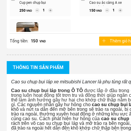
Cup pen chụp bụi
Cao su ắc càng A xe
phanh sau xe
Mitsubishi Lancer
250
150
VND
VND
Mitsubishi Lancer
Tổng tiền:
150
Thêm giỏ 
Cao su ốp cân bằng
VND
trước xe Mitsubishi
200
VND
Lancer
THÔNG TIN SẢN PHẨM
Cao su chụp bụi láp xe mitsubishi Lancer là phụ tùng rất 
Cao su chụp bụi láp trong Ô TÔ
được lắp ở đầu trong 
trong luôn hoạt động tốt trơn tru và đông thời giúp ngăn
thể làm ảnh hưởng gây hư hại cho khớp chữ thập nằm bên 
gì.
Các nguyên nhân gây hư hỏng cho
cao su chụp bụi l
khô và nứt ra dẫn đến mỡ bên trong sẽ trào ra ngoài, bị
trào ra ngoài, thường xuyên hoạt động ở những khu vực 
củng cao su. Cách phát hiện hư hỏng của
cao su chụp 
rách trên võ cao su chụp bụi láp và mỡ trào ra bên ngoài
đã trào ra ngoài hết dẫn đên khô khớp chữ thập bên trong