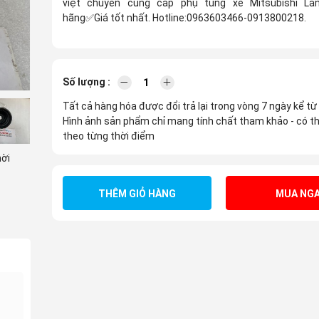
việt chuyên cung cấp phụ tùng xe Mitsubishi L
hãng
Giá tốt nhất. Hotline:0963603466-0913800218.
✅
Số lượng :
Tất cả hàng hóa được đổi trả lại trong vòng 7 ngày kể từ
Hình ảnh sản phẩm chỉ mang tính chất tham khảo - có th
theo từng thời điểm
hời
THÊM GIỎ HÀNG
MUA NGA