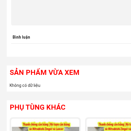
(Cao su chụp bụi láp xe mitsubishi Lancer nguồn
Phutung
Một số lưu ý khi chọn mua Cao su chụp bụi láp xe mi
Tem nhãn: Theo đúng tiêu chuẩn Mitsubishi
Bao bì: sản phẩm được đựng trong bầu theo tiêu chu
Bình luận
Đường nét sản phẩm sắc sảo, rõ nét. không có nhựa
SẢN PHẨM VỪA XEM
Không có dữ liệu
PHỤ TÙNG KHÁC