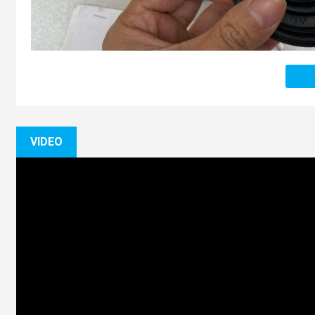
VIDEO
(Cao su chụp bụi láp xe mitsubishi Lancer nguồn
Phutung
Trong quá trình sử dụng do nhiều nguyên nhân khiến
Ca
phải thay thế kịp thời để đảm bảo an toàn cho bản thân .
Mua Cao su chụp bụi láp xe mitsubishi Lancer ở
đâu? 
Bạn lo lắng khi chưa biết tìm mua Cao su chụp bụi láp x