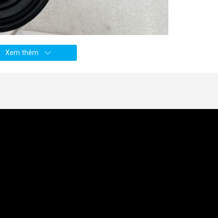
Xem thêm
Mitsubishi.vn
)
o su chụp bụi láp xe
sau một thời gian
sẽ bị hư hỏng => Vì 
Vậy
câu hỏi đặt ra là:
Giá Cao su chụp bụi láp xe mitsubishi Lancer có đắt khôn
e mitsubishi Lancer ở đâu? mua phụ tùng xe Mitsubishi Lancer