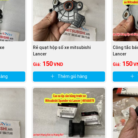
xe
Rẻ quạt hộp số xe mitsubishi
Công tắc báo
Lancer
Lancer
150
150
VND
V
Giá:
Giá:
hàng
Thêm giỏ hàng
Mitsubishi.vn
)
xe tại phụ tùng Mitsubishi An Việt:
hi Lancer , cách phân biệt phụ tùng hàng xịn chính hãng và 
ách kinh tế nhất mà vẫn đảm bảo xe hoạt động ổn định và tốt nh
hất lượng đảm bảo với giá cả rẻ nhất thị trường.
 điện. Khi nhận được hàng và kiểm tra hàng hóa ok đảm bảo