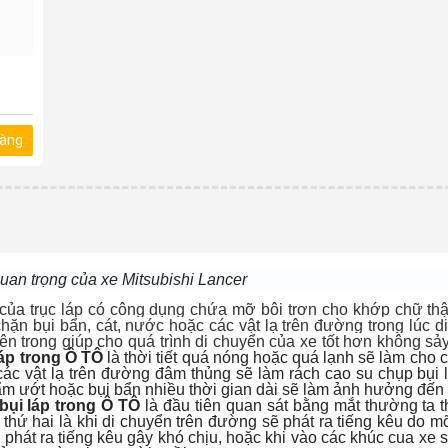
hàng
quan trọng của xe Mitsubishi Lancer
của trục láp có công dụng chứa mỡ bôi trơn cho khớp chữ t
 chặn bụi bẩn, cát, nước hoặc các vật lạ trên đường trong lúc d
trong giúp cho quá trình di chuyển của xe tốt hơn không sảy r
áp trong Ô TÔ
là thời tiết quá nóng hoặc quá lạnh sẽ làm cho c
 các vật lạ trên đường đâm thủng sẽ làm rách cao su chụp bụi
ẩm ướt hoặc bụi bẩn nhiều thời gian dài sẽ làm ảnh hưởng đến
bụi láp trong Ô TÔ
là đầu tiên quan sát bằng mắt thường ta t
, thứ hai là khi di chuyển trên đường sẽ phát ra tiếng kêu do m
 phát ra tiếng kêu gây khó chịu, hoặc khi vào các khúc cua xe 