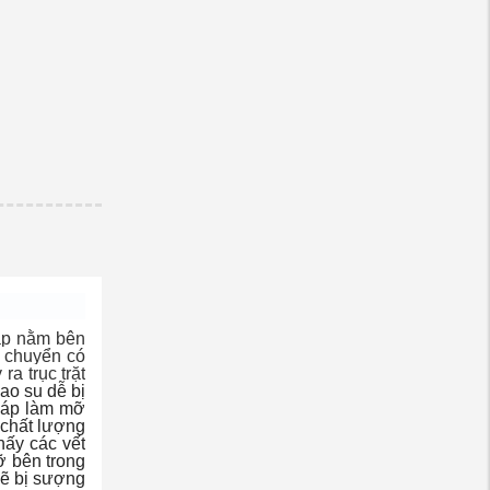
hập nằm bên
i chuyển có
a trục trặt
ao su dễ bị
 láp làm mỡ
 chất lượng
hấy các vết
ỡ bên trong
sẽ bị sượng