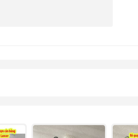
Mitsubishi.vn
)
tsubishi Lancer hàng
CHÍNH HÃNG
:
ẩn của Mitsubishi morto.
 thừa, không trầy xước.