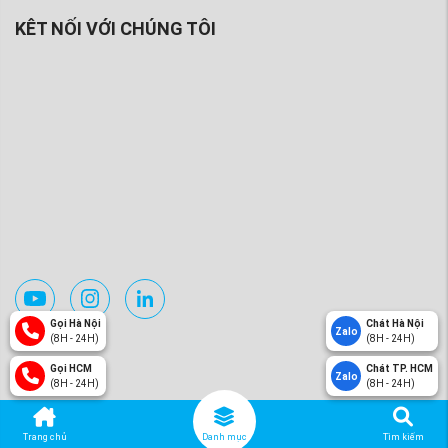
KÊT NỐI VỚI CHÚNG TÔI
Gọi Hà Nội
Chát Hà Nội
Zalo
(8H - 24H)
(8H - 24H)
Gọi HCM
Chát TP. HCM
Zalo
(8H - 24H)
(8H - 24H)
Trang chủ
Danh mục
Tìm kiếm