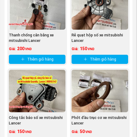
Bạn lo lắng khi chưa biết tìm mua Rô tuyn cân bằng xe
mitsubishi Lancer ở đâu? mua phụ tùng xe Mitsubishi
Lancer
ở đâu?, sợ mua phải hàng nhái, hàng kém
chất lượng, hay sản phẩm mà bạn nhận được không
xứng đáng mà túi tiền bạn bỏ ra. Thì đó là tâm lí chung
Thanh chống cân bằng xe
Rẻ quạt hộp số xe mitsubishi
của tất cả các khách hàng khi chưa tìm được nhà cung
mitsubishi Lancer
Lancer
cấp uy tín.
200
150
Giá:
Giá:
VND
VND
Nhưng khi đến với Công ty phụ tùng Mitsubishi An
Thêm giỏ hàng
Thêm giỏ hàng
Việt, các bạn yên tâm về tất cả vấn đề trên. Công ty
chúng tôi đặt chữ “Tín” lên hàng đầu, và với đội ngũ
nhân viên kinh doanh có
kinh nghiệm
chuyên sâu về
hãng xe Mitsubishi Lancer
chắc chắn sẽ giúp bạn tìm
được đúng sản phẩm mà bạn cần mua.
Công tắc báo số xe mitsubishi
Phớt đầu trục cơ xe mitsubishi
Lancer
Lancer
150
50
Giá:
Giá:
VND
VND