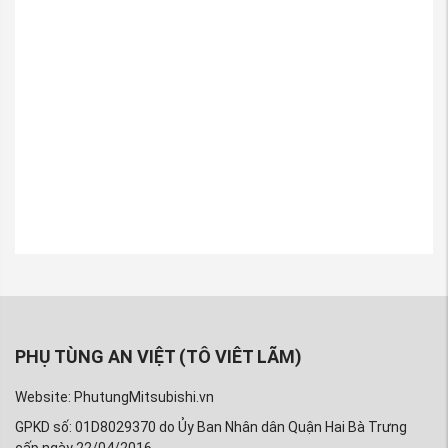
Hotline: 024.8589 3707- 0963 603 466 – 0913 800
218
Fanpage
:
https://www.facebook.com/phutungmitsubishiAnV
Youtube
:
https://www.youtube.com/phutungmitsubishiAnVi
Mail
:
phutungAnviet@gmail.com
Website:
Phutungmitsubishi.vn
Thẻ bài viết:
Rô tuyn cân bằng
Rô Tuyn cân bằng Lancer
mitsubishi Lancer
xe Mitsubishi Lancer
phụ tùng xe Lancer
Phụ kiện xe Lancer
Phụ tùng xe mitsubishi Lancer
giá Rô tuyn cân bằng xe Lancer
Rô tuyn cân bằng đắt
Rô tuyn cân bằng Lancer chính hang
Rô Tuyn cân bằng xe Mitsubishi Lancer
PHỤ TÙNG AN VIỆT (TÔ VIÊT LÃM)
Website: PhutungMitsubishi.vn
GPKD số: 01D8029370 do Ủy Ban Nhân dân Quận Hai Bà Trưng