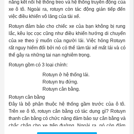
năng kết nối hệ thống treo và hệ thống truyền động của
xe ô tô. Ngoài ra, rotuyn còn tác động gián tiếp đến
việc điều khiển vô lăng của tài xế.
Rotuyn đảm bảo cho chiếc xe của bạn không bị rung
lắc, kêu lọc cọc cũng như điều khiển hướng di chuyển
của xe theo ý muốn của người lái. Việc hỏng Rotuyn
rất nguy hiểm đối bởi nó có thể làm tài xế mất lái và có
thể gây ra những tai nạn nghiêm trọng.
Rotuyn gồm có 3 loại chính:
·
Rotuyn ở hệ thống lái.
·
Rotuyn trụ đứng.
·
Rotuyn cân bằng.
Rotuyn cân bằng
Đây là bộ phận thuộc hệ thống gầm trước của ô tô.
Trên xe ô tô, rotuyn cân bằng có tác dụng gì? Rotuyn
thanh cân bằng có chức năng đảm bảo sự cân bằng và
chắc chắn cho xe trên đường. Ngoài ra, nó còn đảm
bảo cho xe không bị trơn trượt hay lật khi vào khúc cua