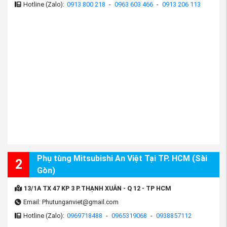
Hotline (Zalo):
0913 800 218
-
0963 603 466
-
0913 206 113
Phụ tùng Mitsubishi An Việt Tại TP. HCM (Sài
2
Gòn)
(Rô tuyn cân bằng xe mitsubishi Lancer
13/1A TX 47 KP 3 P.THẠNH XUÂN - Q 12 - TP HCM
nguồn
PhutungMitsubishi.vn
)
Email: Phutunganviet@gmail.com
*Liên hệ với Phụ tùng Mitsubishi An Việt:
Hotline (Zalo):
0969718488
-
0965319068
-
0938857112
Nhập khẩu và phân phối: Công ty Phụ tùng An Việt