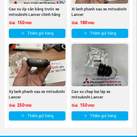
Cao su ốp cân bằng trước xe
Xi lanh phanh sau xe mitsubishi
mitsubishi Lancer chính hãng
Lancer
150
180
Giá:
Giá:
VND
VND
Thêm giỏ hàng
Thêm giỏ hàng
(Rô tuyn cân bằng xe mitsubishi Lancer
nguồn
PhutungMitsubishi.vn
)
Quyền lợi của khách hàng khi mua Rô tuyn cân
Xy lanh phanh sau xe mitsubishi
Cao su chụp bụi láp xe
bằng xe tại phụ tùng Mitsubishi An Việt:
Lancer
mitsubishi Lancer
Được tư vấn miễn phí về phụ tùng dòng xe
250
150
Giá:
Giá:
VND
VND
Mitsubishi Lancer , cách phân biệt phụ tùng hàng
Thêm giỏ hàng
Thêm giỏ hàng
xịn chính hãng và hàng và làm sao để lựa chọn
phụ tùng phù hợp với túi tiền một cách kinh tế
nhất mà vẫn đảm bảo xe hoạt động ổn định và tốt