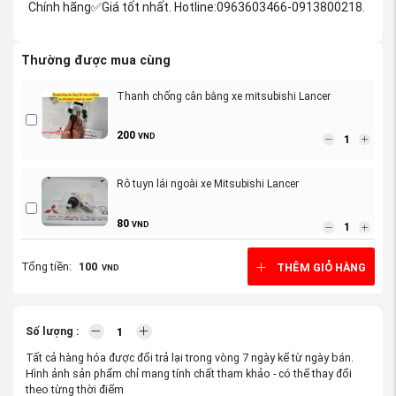
Chính hãng
Giá tốt nhất. Hotline:0963603466-0913800218.
✅
Thường được mua cùng
Thanh chống cân bằng xe mitsubishi Lancer
200
VND
Rô tuyn lái ngoài xe Mitsubishi Lancer
80
VND
Tổng tiền:
100
THÊM GIỎ HÀNG
VND
Routuyn cân bằng trước xe Mitsubishi Lancer
Số lượng :
Tất cả hàng hóa được đổi trả lại trong vòng 7 ngày kể từ ngày bán.
Rotuyn lái trong xe Mitsubishi Lancer
Hình ảnh sản phẩm chỉ mang tính chất tham khảo - có thể thay đổi
theo từng thời điểm