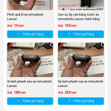
Phớt quả bí xe mitsubishi
Cao su ốp cân bằng trước xe
Lancer
mitsubishi Lancer chính hãng
10
150
Giá:
Giá:
VND
VND
Thêm giỏ hàng
Thêm giỏ hàng
(Công tắc báo lùi xe Mitsubishi Lancer
nguồn
PhutungMitsubishi.vn
)
Quyền lợi của khách hàng khi mua Công tắc báo lùi
xe tại phụ tùng Mitsubishi An Việt:
Được tư vấn miễn phí về phụ tùng dòng xe
Xi lanh phanh sau xe mitsubishi
Xy lanh phanh sau xe mitsubishi
Lancer
Lancer
Mitsubishi Lancer , cách phân biệt phụ tùng hàng
180
250
Giá:
Giá:
xịn chính hãng và hàng và làm sao để lựa chọn phụ
VND
VND
tùng phù hợp với túi tiền một cách kinh tế nhất mà
Thêm giỏ hàng
Thêm giỏ hàng
vẫn đảm bảo xe hoạt động ổn định và tốt nhất.