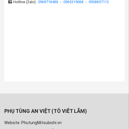
Hotline (Zalo):
0969718488
-
0965319068
-
0938857112
Youtube
:
https://www.youtube.com/phutungmitsubishiAnVi
Mail
:
phutungAnviet@gmail.com
Website:
Phutungmitsubishi.vn
Thẻ bài viết:
Công tắc báo lùi xe Mitsubishi Lancer
phu tung lancer
phụ tùng xe mitsubishi lancer 2001
phụ tùng mitsubishi lancer
phụ tùng xe mitsubishi lancer 2003
phụ tùng xe lancer
PHỤ TÙNG AN VIỆT (TÔ VIÊT LÃM)
Website: PhutungMitsubishi.vn