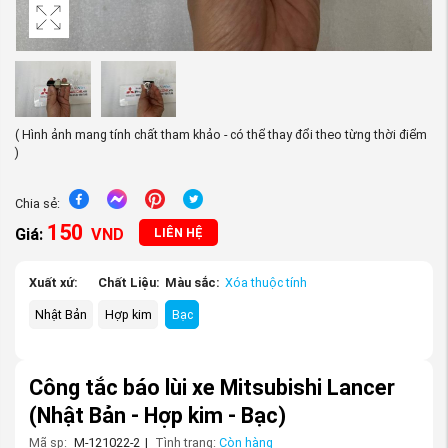
( Hình ảnh mang tính chất tham khảo - có thể thay đổi theo từng thời điểm
)
Chia sẻ:
150
Giá:
VND
LIÊN HỆ
Xuất xứ:
Chất Liệu:
Màu sắc:
Xóa thuộc tính
Nhật Bản
Hợp kim
Bạc
Công tắc báo lùi xe Mitsubishi Lancer
(Nhật Bản - Hợp kim - Bạc)
Mã sp:
M-121022-2
|
Tình trạng:
Còn hàng