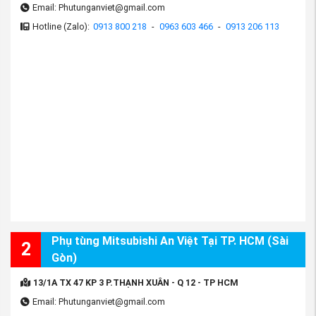
Email: Phutunganviet@gmail.com
Hotline (Zalo):
0913 800 218
-
0963 603 466
-
0913 206 113
(Công tắc báo lùi xe Mitsubishi Lancer
nguồn
PhutungMitsubishi.vn
)
*Liên hệ với Phụ tùng Mitsubishi An Việt:
Phụ tùng Mitsubishi An Việt Tại TP. HCM (Sài
2
Nhập khẩu và phân phối: Công ty Phụ tùng An Việt
Gòn)
Hotline: 024.8589 3707- 0963 603 466 – 0913 800
13/1A TX 47 KP 3 P.THẠNH XUÂN - Q 12 - TP HCM
218
Email: Phutunganviet@gmail.com
Fanpage
:
https://www.facebook.com/phutungmitsubishiAn