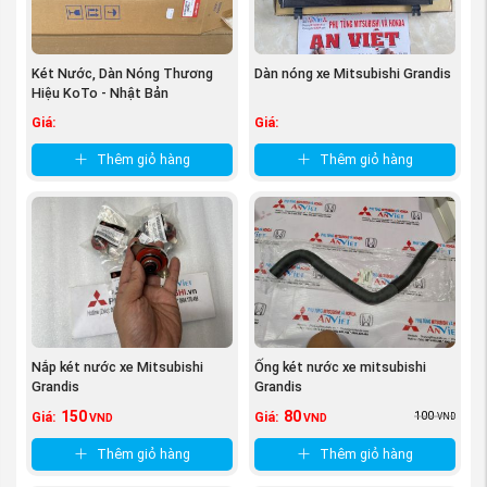
Nhập khẩu và phân phối: Công ty Phụ tùng Mitsubishi An Việt
Điện thoại: 024.8589 3707
Xem video trực tiếp của sản phẩm
Két Nước, Dàn Nóng Thương
Dàn nóng xe Mitsubishi Grandis
tại:
http://www.youtube.com/c/PhụTùngMITSUBISHIAnViệt
Hiệu KoTo - Nhật Bản
Facebook
:
https://www.facebook.com/phutungmitsubishiAnViet/
Giá:
Giá:
Website:
Phutungmitsubishi.vn
hoặc
Phutunganviet.com
Thêm giỏ hàng
Thêm giỏ hàng
Thẻ bài viết:
Dàn sưởi xe Mitsubishi Grandis
Dàn sưởi xe Grandis
Dàn sưởi Grandis
Dàn sưởi Mitsubishi Grandis
Nắp két nước xe Mitsubishi
Ống két nước xe mitsubishi
Grandis
Grandis
150
80
100
Giá:
Giá:
VND
VND
VND
Thêm giỏ hàng
Thêm giỏ hàng