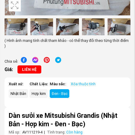
( Hình ảnh mang tính chất tham khảo - có thể thay đổi theo từng thời điểm
)
Chia sẻ:
Giá:
LIÊN HỆ
Xuất xứ:
Chất Liệu:
Màu sắc:
Xóa thuộc tính
Nhật Bản
Hợp kim
Đen - Bạc
Dàn sưởi xe Mitsubishi Grandis
(Nhật
Bản - Hợp kim - Đen - Bạc)
Mã sp:
AV111219-4
|
Tình trạng:
Còn hàng