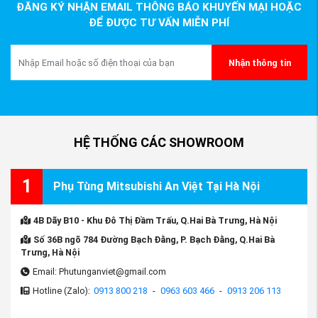
ĐĂNG KÝ NHẬN EMAIL THÔNG BÁO KHUYẾN MẠI HOẶC
ĐỂ ĐƯỢC TƯ VẤN MIỄN PHÍ
Nhận thông tin
HỆ THỐNG CÁC SHOWROOM
1
Phụ Tùng Mitsubishi An Việt Tại Hà Nội
4B Dãy B10 - Khu Đô Thị Đầm Trấu, Q.Hai Bà Trưng, Hà Nội
Số 36B ngõ 784 Đường Bạch Đằng, P. Bạch Đằng, Q.Hai Bà
Trưng, Hà Nội
Email: Phutunganviet@gmail.com
Hotline (Zalo):
0913 800 218
-
0963 603 466
-
0913 206 113