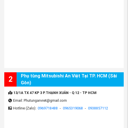
Phụ tùng Mitsubishi An Việt Tại TP. HCM (Sài
2
Gòn)
13/1A TX 47 KP 3 P.THẠNH XUÂN - Q 12 - TP HCM
Email: Phutunganviet@gmail.com
Hotline (Zalo):
0969718488
-
0965319068
-
0938857112