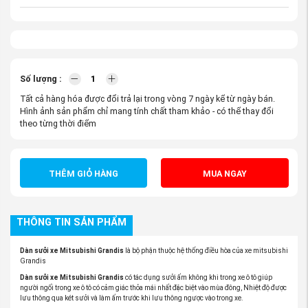
Số lượng :
Tất cả hàng hóa được đổi trả lại trong vòng 7 ngày kể từ ngày bán.
Hình ảnh sản phẩm chỉ mang tính chất tham khảo - có thể thay đổi
theo từng thời điểm
THÊM GIỎ HÀNG
MUA NGAY
THÔNG TIN SẢN PHẨM
Dàn sưởi xe Mitsubishi Grandis
là bộ phận thuộc hệ thống điều hòa của xe mitsubishi
Grandis
Dàn sưởi xe Mitsubishi Grandis
có tác dụng sưởi ấm không khi trong xe ô tô giúp
người ngối trong xe ô tô có cảm giác thỏa mái nhất đặc biệt vào mùa đông, Nhiệt độ được
lưu thông qua két sưởi và làm ấm trước khi lưu thông ngược vào trong xe.