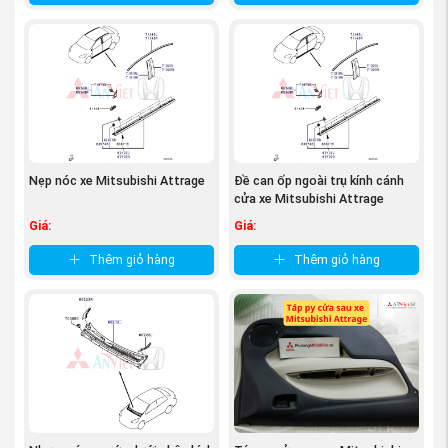
- Động cơ rung giật và đèn Check Engine sáng
:
Những dấu hiệu này thường cho thấy có vấn đề
nghiêm trọng cần được kiểm tra ngay.
Việc phát hiện sớm và xử lý các vấn đề này sẽ
giúp tránh các lỗi nghiêm trọng hơn sau này.
Nẹp nóc xe Mitsubishi Attrage
Đề can ốp ngoài trụ kính cánh
cửa xe Mitsubishi Attrage
Giá:
Giá:
Thêm giỏ hàng
Thêm giỏ hàng