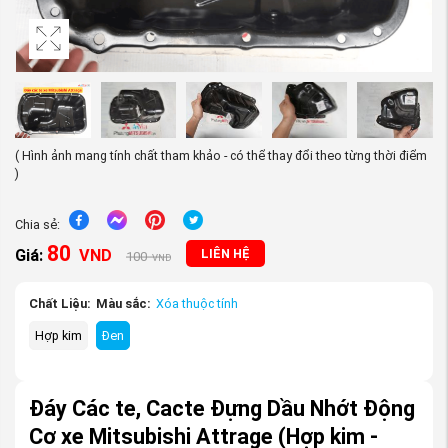
( Hình ảnh mang tính chất tham khảo - có thể thay đổi theo từng thời điểm
)
Chia sẻ:
80
Giá:
VND
LIÊN HỆ
100
VND
Chất Liệu:
Màu sắc:
Xóa thuộc tính
Hợp kim
Đen
Đáy Các te, Cacte Đựng Dầu Nhớt Động
Cơ xe Mitsubishi Attrage
(Hợp kim -