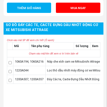
THÊM GIỎ HÀNG
MUA NGAY
SƠ ĐỒ ĐÁY CÁC TE, CACTE ĐỰNG DẦU NHỚT ĐỘNG CƠ
XE MITSUBISHI ATTRAGE
Click vào mã SP để xem chi tiết (Ô xanh)
Mã
Tên phụ tùng
Số lượng
Xem
Chạm vào mã/tên để xem vị trí trên bản vẽ
1060A194, 1060A216
Nắp che xích cam xe Mitsubishi Attrage
1220A044
Lọc thô dầu nhớt máy động cơ xe Mitsubishi
1200A507, 1200A557
Đáy Các te, Cacte Đựng Dầu Nhớt Động Cơ xe