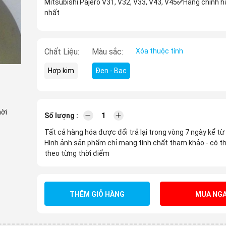
Mitsubishi Pajero V31, V32, V33, V43, V45
✅
Hàng chính h
nhất
Chất Liệu:
Màu sắc:
Xóa thuộc tính
Hợp kim
Đen - Bạc
hời
Số lượng :
Tất cả hàng hóa được đổi trả lại trong vòng 7 ngày kể từ
Hình ảnh sản phẩm chỉ mang tính chất tham khảo - có th
theo từng thời điểm
THÊM GIỎ HÀNG
MUA NGA