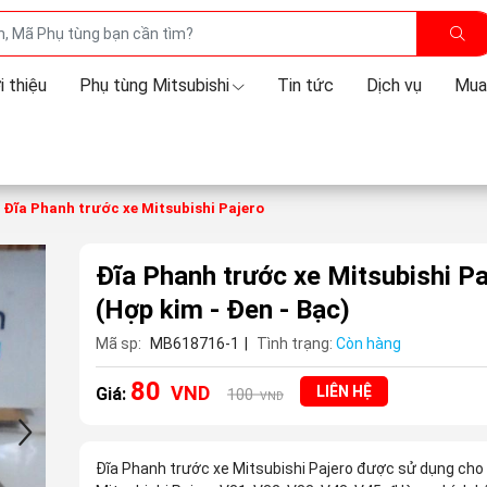
i thiệu
Phụ tùng Mitsubishi
Tin tức
Dịch vụ
Mua
Đĩa Phanh trước xe Mitsubishi Pajero
Đĩa Phanh trước xe Mitsubishi Pa
(Hợp kim - Đen - Bạc)
Mã sp:
MB618716-1
|
Tình trạng:
Còn hàng
80
VND
LIÊN HỆ
Giá:
100
VND
Đĩa Phanh trước xe Mitsubishi Pajero được sử dụng cho