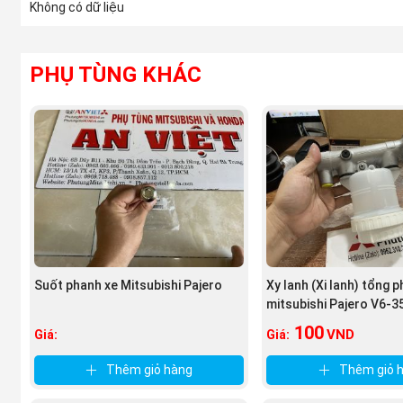
Không có dữ liệu
Trong quá trình xe chúng ta lưu thông trên đường sau một thời
phải thay thế để xe có thể vận hành tốt trên đường . Vậy câu hỏi 
Mua Đĩa Phanh trước xe mitsubishi Pajero ở
đâu?
PHỤ TÙNG KHÁC
Giá Đĩa Phanh trước xe mitsubishi Pajero có đắt không
Bạn lo lắng khi chưa biết tìm mua
Đĩa Phanh trước
ở đâu? mua ph
phẩm mà bạn nhận được không xứng đáng với túi tiền bạn bỏ ra. 
uy tín.
Suốt phanh xe Mitsubishi Pajero
Xy lanh (Xi lanh) tổng 
mitsubishi Pajero V6-3
100
VND
Giá:
Giá:
Thêm giỏ hàng
Thêm giỏ 