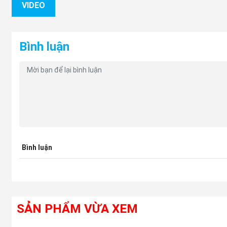
VIDEO
Bình luận
Bình luận
SẢN PHẨM VỪA XEM
(Đĩa Phanh trước xe mitsubishi Pajero - nguồn phutungmits