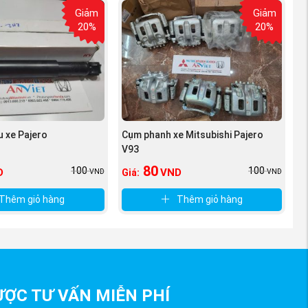
Giảm
Giảm
20%
20%
u xe Pajero
Cụm phanh xe Mitsubishi Pajero
V93
80
100
100
D
VND
Giá:
VND
VND
Thêm giỏ hàng
Thêm giỏ hàng
ỢC TƯ VẤN MIỄN PHÍ