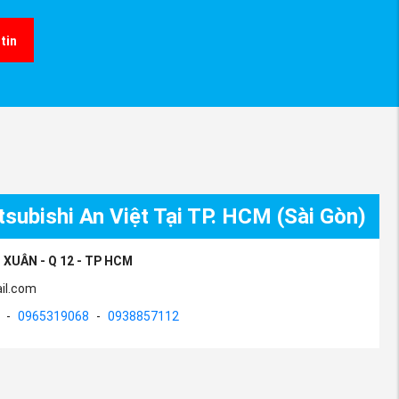
tin
subishi An Việt Tại TP. HCM (Sài Gòn)
 XUÂN - Q 12 - TP HCM
il.com
-
0965319068
-
0938857112