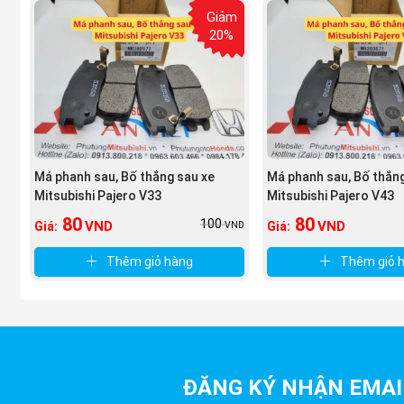
Giảm
20%
Má phanh sau, Bố thắng sau xe
Má phanh sau, Bố thắn
Mitsubishi Pajero V33
Mitsubishi Pajero V43
80
80
100
VND
VND
Giá:
Giá:
VND
Thêm giỏ hàng
Thêm giỏ 
ĐĂNG KÝ NHẬN EMAI