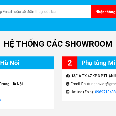
Nhận thông 
HỆ THỐNG CÁC SHOWROOM
2
 Hà Nội
Phụ tùng Mit
13/1A TX 47 KP 3 P.THẠNH
Trưng, Hà Nội
Email: Phutunganviet@gma
Hotline (Zalo):
0969718488
3