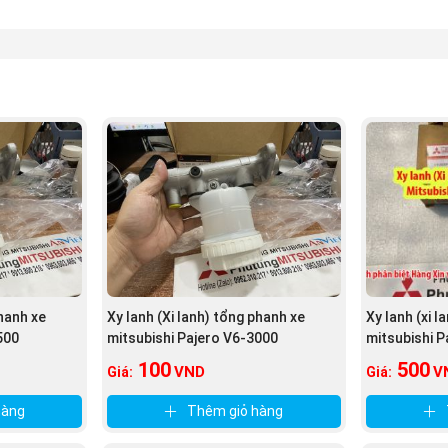
 gian dẫn đến hỏng
Đĩa Phanh trước xe Mitsubishi Pajero
lúc đó chúng
là:
ụ tùng xe Pajero ở đâu?, sợ mua phải hàng nhái, hàng kém chất lượng
Thì đó là tâm lí chung của tất cả các khách hàng khi chưa tìm được n
phanh xe
Xy lanh (Xi lanh) tổng phanh xe
Xy lanh (xi l
500
mitsubishi Pajero V6-3000
mitsubishi P
100
500
VND
V
Giá:
Giá:
hàng
Thêm giỏ hàng