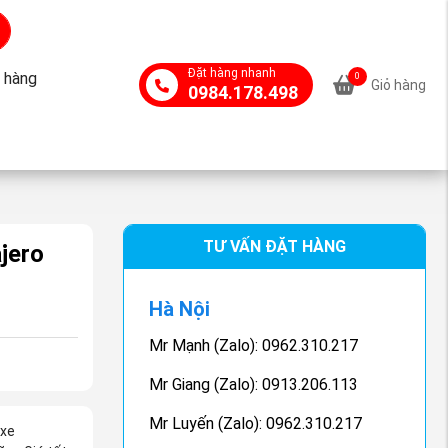
Đặt hàng nhanh
 hàng
0
Giỏ hàng
0984.178.498
TƯ VẤN ĐẶT HÀNG
jero
Hà Nội
Mr Mạnh (Zalo): 0962.310.217
Mr Giang (Zalo): 0913.206.113
Mr Luyến (Zalo): 0962.310.217
 xe