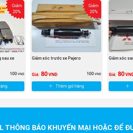
Giảm
Giảm
20%
20%
g sau xe
Giảm xóc trước xe Pajero
Giảm xóc sa
80
80
100
100
VND
VN
Giá:
Giá:
VND
VND
hàng
Thêm giỏ hàng
L THÔNG BÁO KHUYẾN MẠI HOẶC ĐỂ ĐƯ