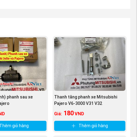
 ta bắt buộc
, hay sản
hà cung cấp
anh) phanh sau xe
Thanh tăng phanh xe Mitsubishi
ajero
Pajero V6-3000 V31 V32
180
ND
VND
Giá:
Thêm giỏ hàng
Thêm giỏ hàng