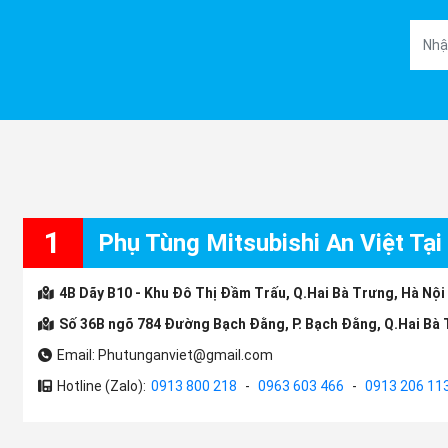
1
Phụ Tùng Mitsubishi An Việt Tại
4B Dãy B10 - Khu Đô Thị Đầm Trấu, Q.Hai Bà Trưng, Hà Nội
Số 36B ngõ 784 Đường Bạch Đằng, P. Bạch Đằng, Q.Hai Bà 
Email: Phutunganviet@gmail.com
Hotline (Zalo):
0913 800 218
-
0963 603 466
-
0913 206 11