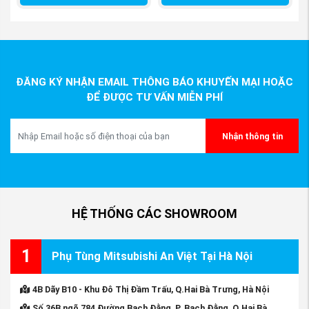
ĐĂNG KÝ NHẬN EMAIL THÔNG BÁO KHUYẾN MẠI HOẶC
ĐỂ ĐƯỢC TƯ VẤN MIỄN PHÍ
Nhận thông tin
HỆ THỐNG CÁC SHOWROOM
1
Phụ Tùng Mitsubishi An Việt Tại Hà Nội
4B Dãy B10 - Khu Đô Thị Đầm Trấu, Q.Hai Bà Trưng, Hà Nội
Số 36B ngõ 784 Đường Bạch Đằng, P. Bạch Đằng, Q.Hai Bà