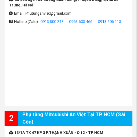
Trưng, Hà Nội
Email: Phutunganviet@gmail.com
Hotline (Zalo):
0913 800 218
-
0963 603 466
-
0913 206 113
Phụ tùng Mitsubishi An Việt Tại TP. HCM (Sài
2
Gòn)
13/1A TX 47 KP 3 P.THẠNH XUÂN - Q 12 - TP HCM