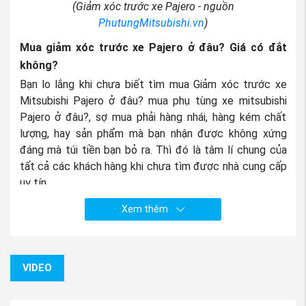
(Giảm xóc trước xe Pajero - nguồn
PhutungMitsubishi.vn
)
Mua giảm xóc trước xe Pajero ở
đâu? Giá có đắt
không?
Bạn lo lắng khi chưa biết tìm mua Giảm xóc trước xe
Mitsubishi Pajero ở đâu? mua phụ tùng xe mitsubishi
Pajero ở đâu?, sợ mua phải hàng nhái, hàng kém chất
lượng, hay sản phẩm mà bạn nhận được không xứng
đáng mà túi tiền bạn bỏ ra. Thì đó là tâm lí chung của
tất cả các khách hàng khi chưa tìm được nhà cung cấp
uy tín.
Nhưng khi đến với công ty phụ tùng Mitsubishi An Việt,
Xem thêm
các bạn yên tâm về tất cả vấn đề trên. Công ty chúng
tôi đặt chữ “Tín” lên hàng đầu, và với đội ngũ nhân viên
kinh doanh có kinh nghiệm chuyên sâu về hãng xe
VIDEO
mitsubishi chắc chắn sẽ giúp bạn tìm được đúng sản
phẩm mà bạn cần mua. Chúng tôi xin chia sẻ một số lưu
ý khi chọn mua phụ tùng Mitsubishi: