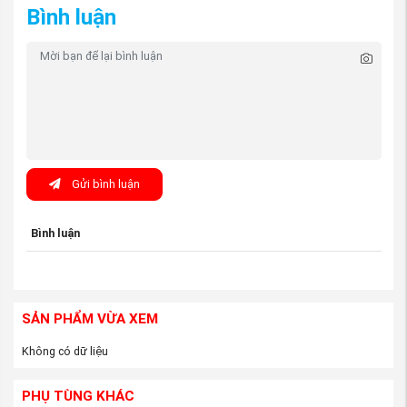
Bình luận
Tem nhãn: Theo đúng tiêu chuẩn
Mitsubishi
.
Bao bì: sản phẩm được đựng trong hộp theo tiêu
chuẩn của Mitsubishi morto.
Đường nét sản phẩm sắc sảo, rõ nét. không có
nhựa thừa, không trầy xước.
Gửi bình luận
Bình luận
SẢN PHẨM VỪA XEM
Không có dữ liệu
(Giảm xóc trước xe Pajero - nguồn
PhutungMitsubishi.vn
)
PHỤ TÙNG KHÁC