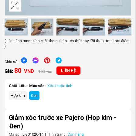
( Hình ảnh mang tính chất tham khảo - có thể thay đổi theo từng thời điểm
)
Chia sẻ:
80
Giá:
VND
LIÊN HỆ
100
VND
Chất Liệu:
Màu sắc:
Xóa thuộc tính
Hợp kim
Đen
Giảm xóc trước xe Pajero
(Hợp kim -
Đen)
Mã sp:
L-301020-14
|
Tình trạng:
Còn hàng