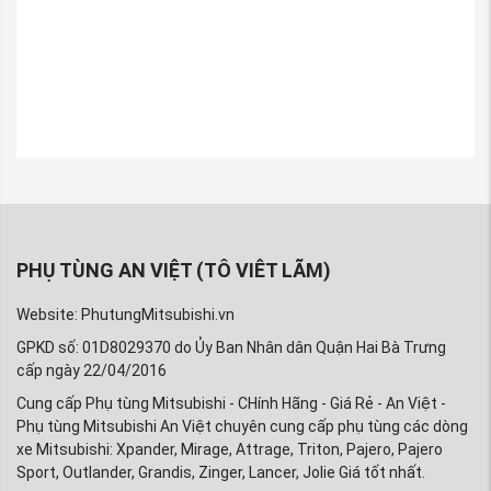
động ổn định và tốt nhất.
Quý khách hàng sẽ được mua phụ tùng
chính hãng, chất lượng đảm bảo với giá cả rẻ
nhất thị trường.
Quý khách hàng sẽ được giao hàng bằng
đường bưu điện. Khi nhận được hàng và
kiểm tra hàng hóa ok đảm bảo đúng chất
lượng mẫu mã mới thanh toán tiền nên quý
khách hàng hoàn toàn yên tâm khi mua phụ
PHỤ TÙNG AN VIỆT (TÔ VIÊT LÃM)
tùng tại Phụ tùng Mitsubishi An Việt.
Website: PhutungMitsubishi.vn
Quý khách hàng mua phụ tùng xe Mitsubishi
GPKD số: 01D8029370 do Ủy Ban Nhân dân Quận Hai Bà Trưng
Zinger tại
An Việt
của chúng tôi sẽ được đảm
cấp ngày 22/04/2016
bảo về chất lượng, giá cả, dịch vụ và bảo
Cung cấp Phụ tùng Mitsubishi - CHính Hãng - Giá Rẻ - An Việt -
hành một cách chu đáo nhất.
Phụ tùng Mitsubishi An Việt chuyên cung cấp phụ tùng các dòng
Tất cả các sản phẩm bán ra của phụ tùng xe
xe Mitsubishi: Xpander, Mirage, Attrage, Triton, Pajero, Pajero
Sport, Outlander, Grandis, Zinger, Lancer, Jolie Giá tốt nhất.
Mitsubishi Zinger tại An Việt đều được đổi