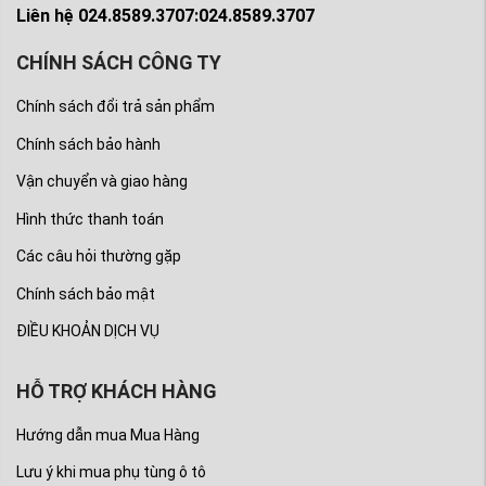
Liên hệ 024.8589.3707:024.8589.3707
trả hoàn toàn Miễn phí trong 7 ngày. Và
được bảo hành đúng theo tiêu chuẩn của
CHÍNH SÁCH CÔNG TY
hãng Mitsubishi Motors
Chính sách đổi trả sản phẩm
Chính sách bảo hành
Vận chuyển và giao hàng
Hình thức thanh toán
Các câu hỏi thường gặp
Chính sách bảo mật
ĐIỀU KHOẢN DỊCH VỤ
HỖ TRỢ KHÁCH HÀNG
Hướng dẫn mua Mua Hàng
(Lọc gió điều hòa Mitsubishi Zinger
Lưu ý khi mua phụ tùng ô tô