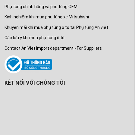
nguồn
PhutungMitsubishi.vn
)
Phụ tùng chính hãng và phụ tùng OEM
Xem thêm: phụ tùng chính hãng xe Mitsubishi
Kinh nghiệm khi mua phụ tùng xe Mitsubishi
Zinger tại
PhutungMitsubishi.vn
Khuyến mãi khi mua phụ tùng ô tô tại Phụ tùng An việt
Đế ăng ten xe Mitsubishi Zinger
Các lưu ý khi mua phụ tùng ô tô
Lọc gió điều hòa Mitsubishi Zinger
Contact An Viet import department - For Suppliers
Đèn xi nhan xe Mitsubishi Zinger
Cánh cửa xe Mitsubishi Zinger
Chắn bùn sương mù máy xe Mitsubishi
Zinger
KÊT NỐI VỚI CHÚNG TÔI
Đĩa phanh xe Mitsubishi Zinger
Dung dịch vê sinh động cơ xe Mitsubishi
Zinger
Dung dịch vệ sinh nhiên liệu xe Mitsubishi
Zinger
Bàn ép xe Mitsubishi Zinger
Bi tăng cam xe Mitsubishi Zinger