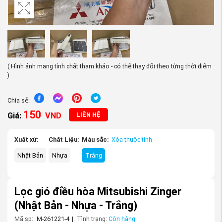
( Hình ảnh mang tính chất tham khảo - có thể thay đổi theo từng thời điểm
)
Chia sẻ:
150
Giá:
VND
LIÊN HỆ
Xuất xứ:
Chất Liệu:
Màu sắc:
Xóa thuộc tính
Nhật Bản
Nhựa
Trắng
Lọc gió điều hòa Mitsubishi Zinger
(Nhật Bản - Nhựa - Trắng)
Mã sp:
M-261221-4
|
Tình trạng:
Còn hàng