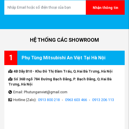
Muốn tự thay được Lọc gió điều hòa xe
Nhận thông tin
Mitsubishi Xforce tại nhà, chủ xe cần nắm được
cách thay thế chuẩn và tiết kiệm thời gian nhất.
Trong video dưới đây, Phụ tùng Mitsubishi An
Việt sẽ hướng dẫn anh em cách thay Lọc gió đơn
HỆ THỐNG CÁC SHOWROOM
giản nhất:
1
Phụ Tùng Mitsubishi An Việt Tại Hà Nội
4B Dãy B10 - Khu Đô Thị Đầm Trấu, Q.Hai Bà Trưng, Hà Nội
Số 36B ngõ 784 Đường Bạch Đằng, P. Bạch Đằng, Q.Hai Bà
Trưng, Hà Nội
Email: Phutunganviet@gmail.com
Hotline (Zalo):
0913 800 218
-
0963 603 466
-
0913 206 113
(Video hướng dẫn thay Lọc gió điều hòa xe
Mitsubish Xforce, nguồn Phụ tùng Mitsubishi An