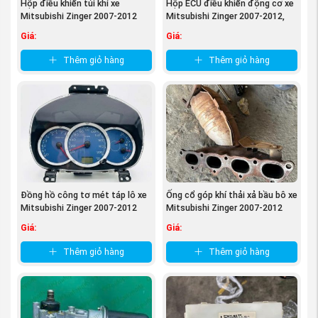
Hộp điều khiển túi khí xe
Hộp ECU điều khiển động cơ xe
Mitsubishi Zinger 2007-2012
Mitsubishi Zinger 2007-2012,
Thông tin về phụ tùng
Lọc gió điều hòa
Hộp SRS ...
Hộp đen ...
Giá:
Giá:
Mitsubishi Zinger
:
Thêm giỏ hàng
Thêm giỏ hàng
Chất liệu: Được sản xuất bằng nhựa cao cấp,
có độ bền cao và chắc chắn.
Được nhập khẩu và phân phối bởi: Phụ
tùng
mitsubishi An Việt
. .
Đồng hồ công tơ mét táp lô xe
Ống cổ góp khí thải xả bầu bô xe
Mitsubishi Zinger 2007-2012
Mitsubishi Zinger 2007-2012
8100B168 ...
1555A515
Giá:
Giá:
Thêm giỏ hàng
Thêm giỏ hàng