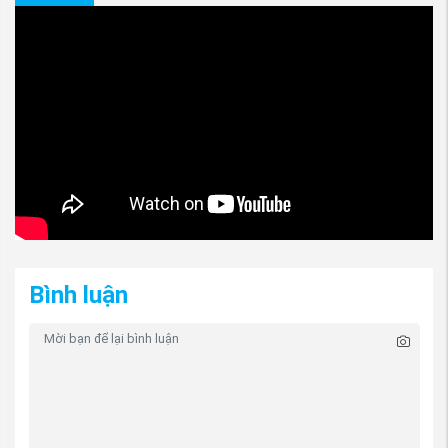
(Lọc gió điều hòa Mitsubishi Zinger
nguồn
PhutungMitsubishi.vn
)
2. Chức năng của Lọc gió điều hòa
Mitsubishi Zinger
Hệ thống lọc gió điều hòa ô tô có tác dụng làm
sạch không khí, mang lại cảm giác dễ chịu cho
người ngồi trong xe. Tuy nhiên, để phát huy hiệu
quả tối đa, chủ xe cũng nên chú ý một số vấn đề
Bình luận
sau:
- Không nên lấy gió ngoài khi lái xe trên đoạn
đường có nhiều bụi bẩn.
- Thường xuyên kiểm tra chất lượng của bộ lọc và
bảo dưỡng định kỳ.