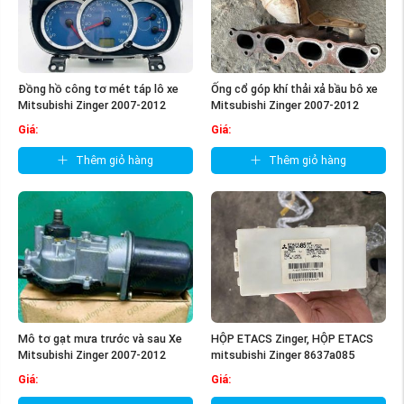
Đồng hồ công tơ mét táp lô xe
Ống cổ góp khí thải xả bầu bô xe
Mitsubishi Zinger 2007-2012
Mitsubishi Zinger 2007-2012
8100B168 ...
1555A515
Giá:
Giá:
Thêm giỏ hàng
Thêm giỏ hàng
Mô tơ gạt mưa trước và sau Xe
HỘP ETACS Zinger, HỘP ETACS
Mitsubishi Zinger 2007-2012
mitsubishi Zinger 8637a085
8250A159 ...
Giá:
Giá: