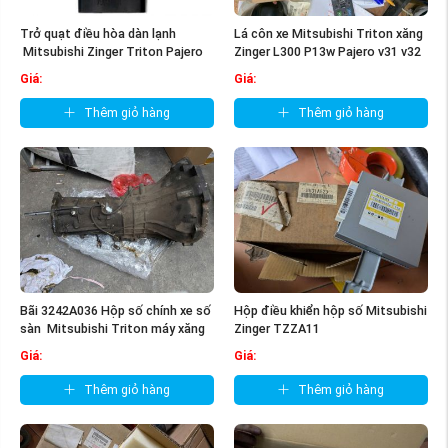
Trở quạt điều hòa dàn lạnh
Lá côn xe Mitsubishi Triton xăng
Mitsubishi Zinger Triton Pajero
Zinger L300 P13w Pajero v31 v32
Sport ...
...
Giá:
Giá:
Thêm giỏ hàng
Thêm giỏ hàng
Bãi 3242A036 Hộp số chính xe số
Hộp điều khiển hộp số Mitsubishi
sàn Mitsubishi Triton máy xăng
Zinger TZZA11
...
Giá:
Giá:
Thêm giỏ hàng
Thêm giỏ hàng