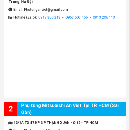
Trưng, Hà Nội
Email: Phutunganviet@gmail.com
Hotline (Zalo):
0913 800 218
-
0963 603 466
-
0913 206 113
Phụ tùng Mitsubishi An Việt Tại TP. HCM (Sài
2
Gòn)
13/1A TX 47 KP 3 P.THẠNH XUÂN - Q 12 - TP HCM