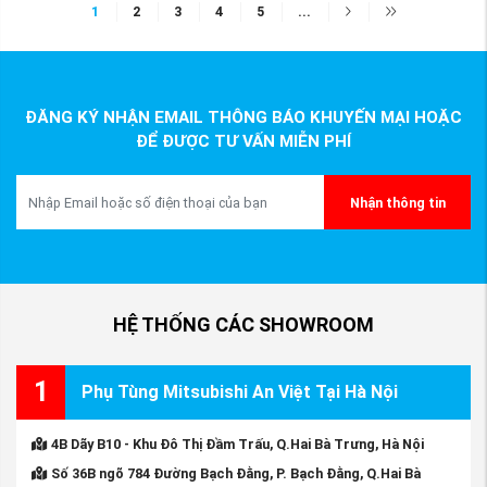
1
2
3
4
5
...
ĐĂNG KÝ NHẬN EMAIL THÔNG BÁO KHUYẾN MẠI HOẶC
ĐỂ ĐƯỢC TƯ VẤN MIỄN PHÍ
Nhận thông tin
HỆ THỐNG CÁC SHOWROOM
1
Phụ Tùng Mitsubishi An Việt Tại Hà Nội
4B Dãy B10 - Khu Đô Thị Đầm Trấu, Q.Hai Bà Trưng, Hà Nội
Số 36B ngõ 784 Đường Bạch Đằng, P. Bạch Đằng, Q.Hai Bà