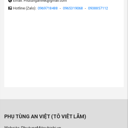
Email: Phutunganviet@gmail.com
Hotline (Zalo):
0969718488
-
0965319068
-
0938857112
PHỤ TÙNG AN VIỆT (TÔ VIÊT LÃM)
Website: PhutungMitsubishi.vn