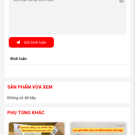
Việt, các bạn yên tâm về tất cả vấn đề trên. Công ty
chúng tôi đặt chữ “Tín” lên hàng đầu, và với đội ngũ
nhân viên kinh doanh có
kinh nghiệm
chuyên sâu về
hãng xe Mitsubishi Xpander
chắc chắn sẽ giúp bạn tìm
được đúng sản phẩm mà bạn cần mua.
Gửi bình luận
Bình luận
SẢN PHẨM VỪA XEM
Không có dữ liệu
(Suốt phanh xe mitsubishi Xpander nguồn
PHỤ TÙNG KHÁC
PhutungMitsubishi.vn
)
Một số lưu ý khi chọn mua Suốt phanh xe