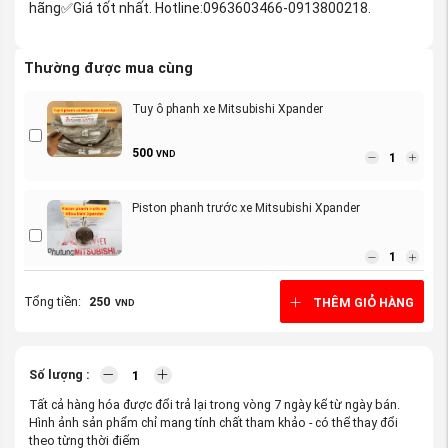
hãng
Giá tốt nhất. Hotline:0963603466-0913800218.
✅
Thường được mua cùng
Tuy ô phanh xe Mitsubishi Xpander
500
VND
Piston phanh trước xe Mitsubishi Xpander
Tổng tiền:
250
THÊM GIỎ HÀNG
VND
Trống phanh sau xe Mitsubishi Xpander
Số lượng :
Tất cả hàng hóa được đổi trả lại trong vòng 7 ngày kể từ ngày bán.
Cụm phanh xe Mitsubishi Xpander
Hình ảnh sản phẩm chỉ mang tính chất tham khảo - có thể thay đổi
theo từng thời điểm