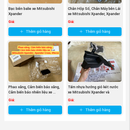
hóa ok đảm bảo đúng chất lượng mẫu mã mới
thanh toán tiền nên quý khách hàng hoàn toàn
Bạc biên balie xe Mitsubishi
Chân Hộp Số, Chân Máy bên Lái
Xpander
xe Mitsubishi Xpander, Xpander
yên tâm khi mua phụ tùng tại Phụ tùng Mitsubishi
...
An Việt.
Giá:
Giá:
Quý khách hàng mua phụ tùng xe Mitsubishi
Thêm giỏ hàng
Thêm giỏ hàng
Xpander
tại
An Việt
của chúng tôi sẽ được đảm
bảo về chất lượng, giá cả, dịch vụ và bảo hành
một cách chu đáo nhất.
Tất cả các sản phẩm bán ra của phụ tùng xe
Mitsubishi Xpander
tại An Việt đều được đổi trả
hoàn toàn Miễn phí trong 7 ngày. Và được bảo
hành đúng theo tiêu chuẩn của hãng Mitsubishi
Motors
Phao xăng, Cảm biến báo xăng,
Tấm nhựa hướng gió két nước
Cảm biến báo nhiên liệu xe ...
xe Mitsubishi Xpander và
Xpander Cross
Giá:
Giá:
Thêm giỏ hàng
Thêm giỏ hàng