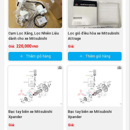
mitsubishi Xpander hàng
CHÍNH HÃNG
:
Tem nhãn: Theo đúng tiêu chuẩn Mitsubishi
Bao bì: sản phẩm được đựng trong bầu theo tiêu
chuẩn của Mitsubishi morto.
Đường nét sản phẩm sắc sảo, rõ nét. không có
Cụm Lọc Xăng, Lọc Nhiên Liệu
Lọc gió điều hòa xe Mitsubishi
nhựa thừa, không trầy xước.
dành cho xe Mitsubishi
Attrage
Destinator DST ...
220,000
Giá:
Giá:
VND
Thêm giỏ hàng
Thêm giỏ hàng
Bạc tay biên xe Mitsubishi
Bạc tay biên xe Mitsubishi
Xpander
Xpander
Giá:
Giá: