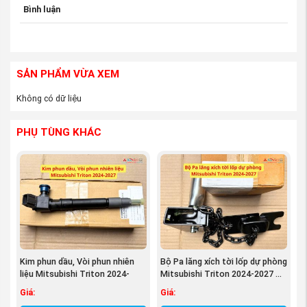
Bình luận
Website:
Phutungmitsubishi.vn
SẢN PHẨM VỪA XEM
Không có dữ liệu
PHỤ TÙNG KHÁC
Kim phun dầu, Vòi phun nhiên
Bộ Pa lăng xích tời lốp dự phòng
liệu Mitsubishi Triton 2024-
Mitsubishi Triton 2024-2027 ...
2027 ...
Giá:
Giá: