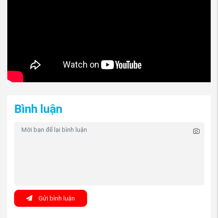
Video sản phẩm:
Bình luận
(Thanh Lý Đèn hậu xe Mitsubishi Triton 2019-2024 vế
RH, nguồn Phụ tùng Mitsubishi An Việt)
Hãy liên hệ với Phụ tùng Mitsubishi An Việt:
Nhập khẩu và phân phối:
Công ty Phụ tùng An Việt
Fanpage
:
https://www.facebook.com/phutungmitsubishiAnV
Youtube
:
https://www.youtube.com/phutungmitsubishiAnVi
Gửi bình luận
Mail
:
phutungAnviet@gmail.com