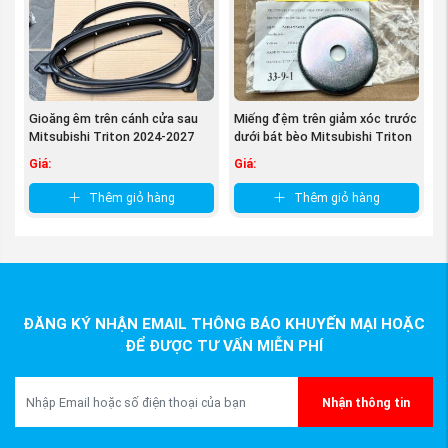
Gioăng êm trên cánh cửa sau
Miếng đệm trên giảm xóc trước
Mitsubishi Triton 2024-2027
dưới bát bèo Mitsubishi Triton
82830A010P ...
...
Giá:
Giá:
Thêm giỏ hàng
Thêm giỏ hàng
ĐĂNG KÝ NHẬN EMAIL THÔNG BÁO KHUYẾN MẠI HOẶC
ĐỂ ĐƯỢC TƯ VẤN MIỄN PHÍ
Nhận thông tin