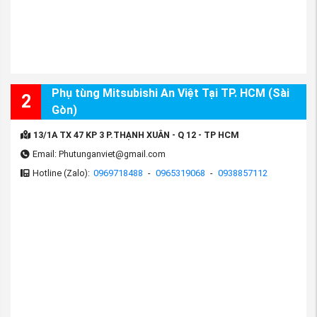
Phụ tùng Mitsubishi An Việt Tại TP. HCM (Sài
2
Gòn)
13/1A TX 47 KP 3 P.THẠNH XUÂN - Q 12 - TP HCM
Email: Phutunganviet@gmail.com
Hotline (Zalo):
0969718488
-
0965319068
-
0938857112