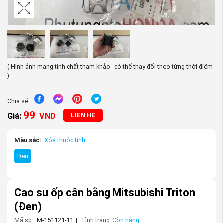
( Hình ảnh mang tính chất tham khảo - có thể thay đổi theo từng thời điểm
)
Chia sẻ:
99
Giá:
VND
LIÊN HỆ
Màu sắc:
Xóa thuộc tính
Đen
Cao su ốp cân bằng Mitsubishi Triton
(Đen)
Mã sp:
M-151121-11
|
Tình trạng:
Còn hàng