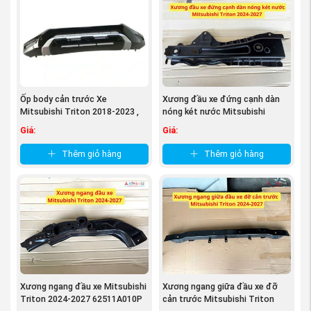
đáng mà túi tiền bạn bỏ ra. Thì đó là tâm lí chung của
tất cả các khách hàng khi chưa tìm được nhà cung cấp
uy tín.
Nhưng khi đến với công ty phụ tùng Mitsubishi An Việt,
các bạn yên tâm về tất cả vấn đề trên. Công ty chúng
tôi đặt chữ “Tín” lên hàng đầu, và với đội ngũ nhân viên
Ốp body cản trước Xe
Xương đầu xe đứng cạnh dàn
Mitsubishi Triton 2018-2023 ,
nóng két nước Mitsubishi
kinh doanh có kinh nghiệm chuyên sâu về hãng xe
triton Athlete ...
Triton ...
mitsubishi chắc chắn sẽ giúp bạn tìm được đúng sản
Giá:
Giá:
phẩm mà bạn cần mua.
Thêm giỏ hàng
Thêm giỏ hàng
Xương ngang đầu xe Mitsubishi
Xương ngang giữa đầu xe đỡ
Triton 2024-2027 62511A010P
cản trước Mitsubishi Triton