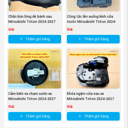
Chắn bùn lòng dè bánh sau
Công tắc lên xuống kính cửa
Mitsubishi Triton 2024-2027
trước Mitsubishi Triton 2024-
76748A000P ...
2027 ...
Giá:
Giá:
Thêm giỏ hàng
Thêm giỏ hàng
(Cao su ốp cân bằng Mitsubishi Triton
nguồn
PhutungMitsubishi.vn
)
Quyền lợi của khách hàng khi mua Cao su ốp cân
bằng Triton tại phụ tùng Mitsubishi An Việt:
Được tư vấn miễn phí về phụ tùng dòng xe
Mitsubishi Triton, cách phân biệt phụ tùng hàng
Cảm biến va chạm sườn xe
Khóa ngậm cửa sau xe
xịn chính hãng và hàng thay thế và làm sao để lựa
Mitsubishi Triton 2024-2027
Mitsubishi Triton 2024-2027
chọn thay thế phụ tùng phù hợp với túi tiền một
98836A000P
5745A728
Giá:
Giá:
cách kinh tế nhất mà vẫn đảm bảo xe hoạt động
ổn định và tốt nhất.
Thêm giỏ hàng
Thêm giỏ hàng
Quý khách hàng sẽ được mua phụ tùng chính hãng,