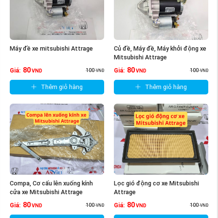
Máy đề xe mitsubishi Attrage
Củ đề, Máy đề, Máy khởi động xe
Mitsubishi Attrage
80
80
100
100
Giá:
Giá:
VND
VND
VND
VND
Thêm giỏ hàng
Thêm giỏ hàng
Compa, Cơ cấu lên xuống kính
Lọc gió động cơ xe Mitsubishi
cửa xe Mitsubishi Attrage
Attrage
80
80
100
100
Giá:
Giá:
VND
VND
VND
VND