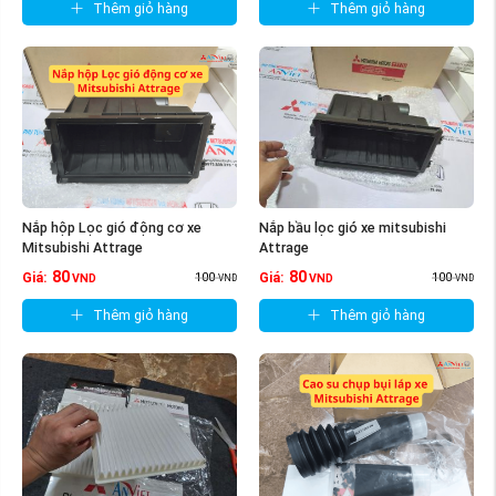
Thêm giỏ hàng
Thêm giỏ hàng
Nắp hộp Lọc gió động cơ xe
Nắp bầu lọc gió xe mitsubishi
Mitsubishi Attrage
Attrage
80
80
100
100
Giá:
Giá:
VND
VND
VND
VND
Thêm giỏ hàng
Thêm giỏ hàng