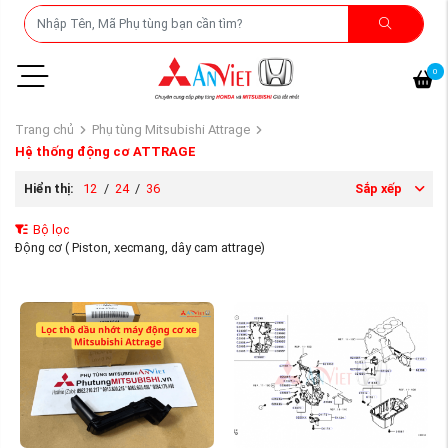
0
Trang chủ
Phụ tùng Mitsubishi Attrage
Hệ thống động cơ ATTRAGE
Hiển thị:
12
/
24
/
36
Sắp xếp
Bộ lọc
Động cơ ( Piston, xecmang, dây cam attrage)