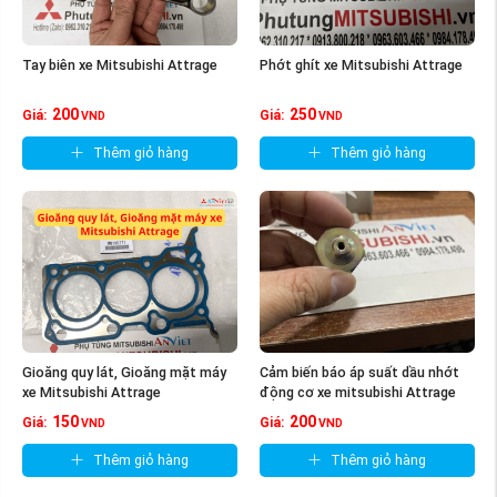
Tay biên xe Mitsubishi Attrage
Phớt ghít xe Mitsubishi Attrage
200
250
Giá:
Giá:
VND
VND
Thêm giỏ hàng
Thêm giỏ hàng
Gioăng quy lát, Gioăng mặt máy
Cảm biến báo áp suất dầu nhớt
xe Mitsubishi Attrage
động cơ xe mitsubishi Attrage
150
200
Giá:
Giá:
VND
VND
Thêm giỏ hàng
Thêm giỏ hàng