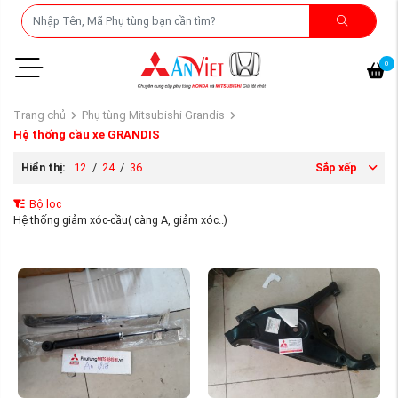
0
Trang chủ
Phụ tùng Mitsubishi Grandis
Hệ thống cầu xe GRANDIS
Hiển thị:
12
/
24
/
36
Sắp xếp
Bộ lọc
Hệ thống giảm xóc-cầu( càng A, giảm xóc..)