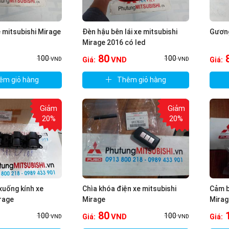
e mitsubishi Mirage
Đèn hậu bên lái xe mitsubishi
Gương
Mirage 2016 có led
80
100
100
VND
Giá:
Giá:
VND
VND
êm giỏ hàng
Thêm giỏ hàng
Giảm
Giảm
20%
20%
xuống kính xe
Chìa khóa điện xe mitsubishi
Cảm b
rage
Mirage
Mirag
80
100
100
VND
Giá:
Giá:
VND
VND