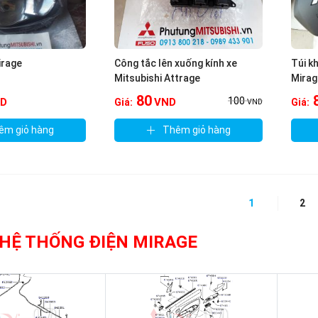
irage
Công tắc lên xuống kính xe
Túi k
Mitsubishi Attrage
Mirag
80
100
D
VND
Giá:
Giá:
VND
êm giỏ hàng
Thêm giỏ hàng
1
2
 HỆ THỐNG ĐIỆN MIRAGE