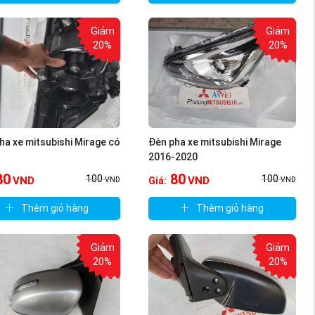
Giảm
Giảm
20%
20%
ha xe mitsubishi Mirage có
Đèn pha xe mitsubishi Mirage
2016-2020
80
80
100
100
VND
VND
Giá:
VND
VND
Thêm giỏ hàng
Thêm giỏ hàng
Giảm
Giảm
20%
20%