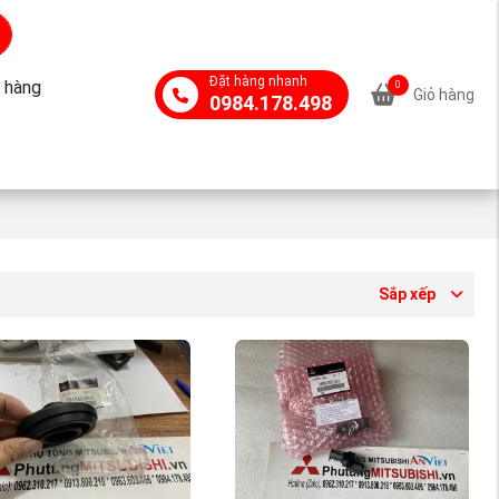
Đặt hàng nhanh
 hàng
0
Giỏ hàng
0984.178.498
Sắp xếp