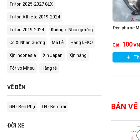
Triton 2025-2027 GLX
Triton Athlete 2019-2024
Đèn pha xe M
Triton 2019-2024
Không xi Nhan gương
Có Xi Nhan Gương
Mã Lẻ
Hàng DEKO
100
VN
Giá:
Xịn Indonesia
Xịn Japan
Xịn hãng
Th
Tốt vỏ Mitsu
Hàng rẻ
VẾ BÊN
BẢN VẼ
RH - Bên Phụ
LH - Bên trái
ĐỜI XE