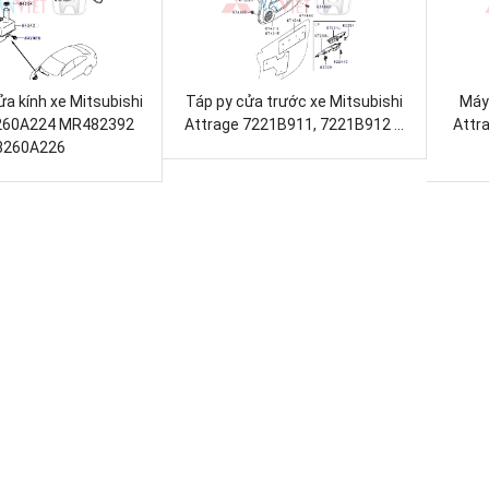
ửa kính xe Mitsubishi
Táp py cửa trước xe Mitsubishi
Máy 
8260A224 MR482392
Attrage 7221B911, 7221B912 ...
Attr
8260A226