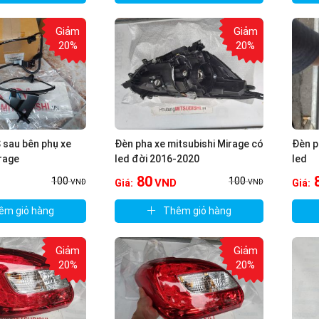
Giảm
Giảm
20%
20%
 sau bên phụ xe
Đèn pha xe mitsubishi Mirage có
Đèn p
rage
led đời 2016-2020
led
80
100
100
VND
Giá:
Giá:
VND
VND
êm giỏ hàng
Thêm giỏ hàng
Giảm
Giảm
20%
20%