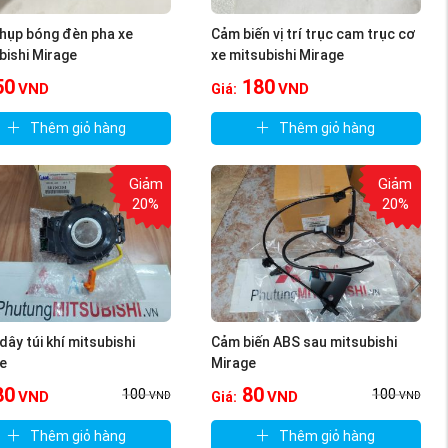
hụp bóng đèn pha xe
Cảm biến vị trí trục cam trục cơ
bishi Mirage
xe mitsubishi Mirage
50
180
VND
VND
Giá:
Thêm giỏ hàng
Thêm giỏ hàng
Giảm
Giảm
20%
20%
dây túi khí mitsubishi
Cảm biến ABS sau mitsubishi
e
Mirage
80
80
100
100
VND
VND
Giá:
VND
VND
Thêm giỏ hàng
Thêm giỏ hàng