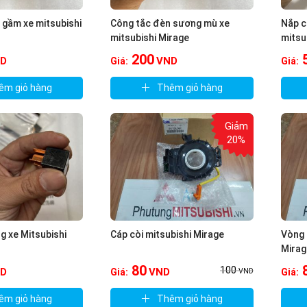
 gầm xe mitsubishi
Công tắc đèn sương mù xe
Nắp c
mitsubishi Mirage
mitsu
200
D
VND
Giá:
Giá:
êm giỏ hàng
Thêm giỏ hàng
Giảm
20%
g xe Mitsubishi
Cáp còi mitsubishi Mirage
Vòng 
Mirag
80
100
D
VND
Giá:
Giá:
VND
êm giỏ hàng
Thêm giỏ hàng