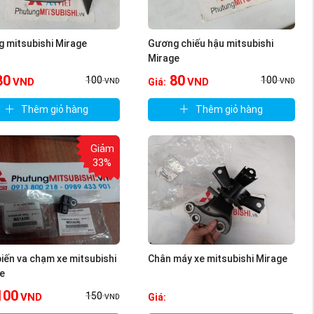
 mitsubishi Mirage
Gương chiếu hậu mitsubishi
Mirage
80
80
100
100
VND
VND
Giá:
VND
VND
Thêm giỏ hàng
Thêm giỏ hàng
Giảm
33%
iến va chạm xe mitsubishi
Chân máy xe mitsubishi Mirage
e
100
150
VND
Giá:
VND