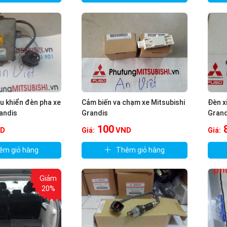
u khiển đèn pha xe
Cảm biến va chạm xe Mitsubishi
Đèn x
andis
Grandis
Grand
100
D
VND
Giá:
Giá:
êm giỏ hàng
Thêm giỏ hàng
Giảm
20%