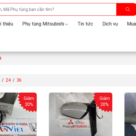
i thiệu
Phụ tùng Mitsubishi
Tin tức
Dịch vụ
Mua
S
/
24
/
36
Giảm
Giảm
20%
20%