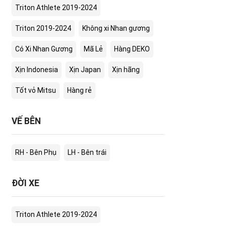
Triton Athlete 2019-2024
Triton 2019-2024
Không xi Nhan gương
Có Xi Nhan Gương
Mã Lẻ
Hàng DEKO
Xịn Indonesia
Xịn Japan
Xịn hãng
Tốt vỏ Mitsu
Hàng rẻ
VẾ BÊN
RH - Bên Phụ
LH - Bên trái
ĐỜI XE
Triton Athlete 2019-2024