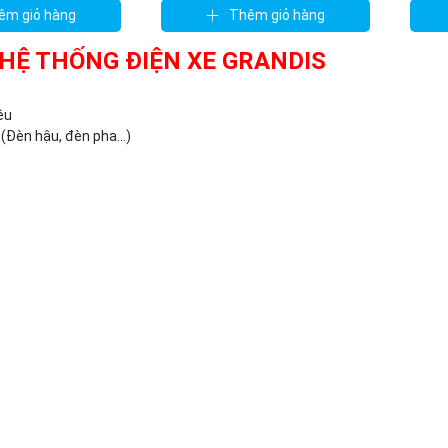
êm giỏ hàng
Thêm giỏ hàng
 HỆ THỐNG ĐIỆN XE GRANDIS
ệu
(Đèn hậu, đèn pha...)