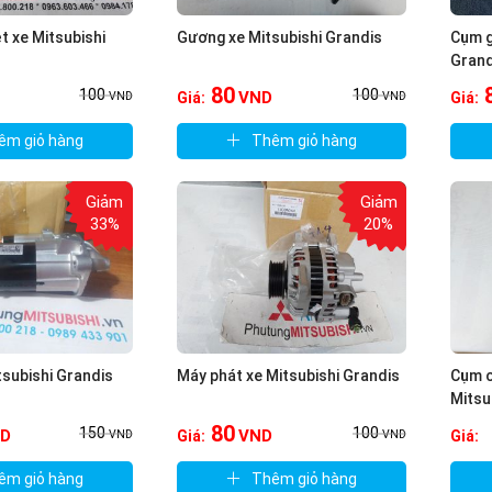
t xe Mitsubishi
Gương xe Mitsubishi Grandis
Cụm g
Grand
80
100
100
VND
Giá:
Giá:
VND
VND
êm giỏ hàng
Thêm giỏ hàng
Giảm
Giảm
33%
20%
tsubishi Grandis
Máy phát xe Mitsubishi Grandis
Cụm c
Mitsu
80
150
100
D
VND
Giá:
Giá:
VND
VND
êm giỏ hàng
Thêm giỏ hàng