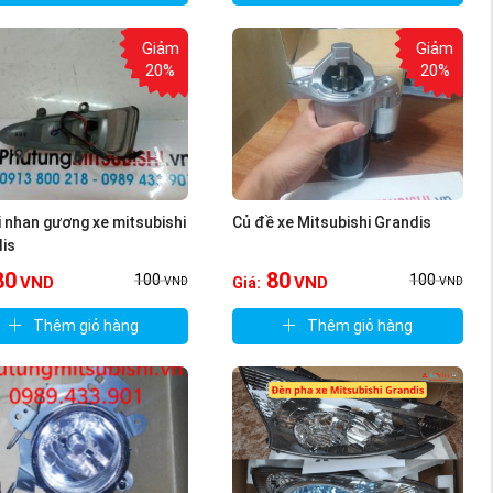
Giảm
Giảm
20%
20%
i nhan gương xe mitsubishi
Củ đề xe Mitsubishi Grandis
is
80
80
100
100
VND
VND
Giá:
VND
VND
Thêm giỏ hàng
Thêm giỏ hàng