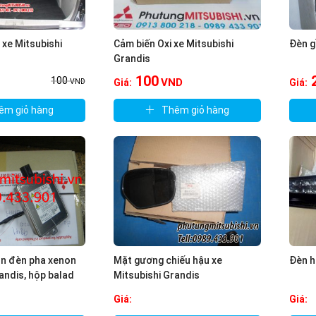
xe Mitsubishi
Cảm biến Oxi xe Mitsubishi
Đèn g
Grandis
100
100
VND
Giá:
Giá:
VND
êm giỏ hàng
Thêm giỏ hàng
ển đèn pha xenon
Mặt gương chiếu hậu xe
Đèn h
andis, hộp balad
Mitsubishi Grandis
Giá:
Giá: