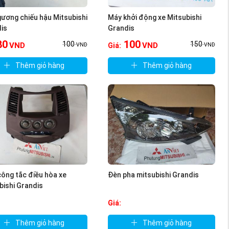
ương chiếu hậu Mitsubishi
Máy khởi động xe Mitsubishi
is
Grandis
80
100
100
150
VND
VND
Giá:
VND
VND
Thêm giỏ hàng
Thêm giỏ hàng
ông tắc điều hòa xe
Đèn pha mitsubishi Grandis
bishi Grandis
Giá:
Thêm giỏ hàng
Thêm giỏ hàng